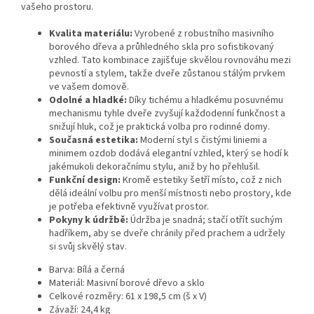
vašeho prostoru.
Kvalita materiálu:
Vyrobené z robustního masivního
borového dřeva a průhledného skla pro sofistikovaný
vzhled. Tato kombinace zajišťuje skvělou rovnováhu mezi
pevností a stylem, takže dveře zůstanou stálým prvkem
ve vašem domově.
Odolné a hladké:
Díky tichému a hladkému posuvnému
mechanismu tyhle dveře zvyšují každodenní funkčnost a
snižují hluk, což je praktická volba pro rodinné domy.
Současná estetika:
Moderní styl s čistými liniemi a
minimem ozdob dodává elegantní vzhled, který se hodí k
jakémukoli dekoračnímu stylu, aniž by ho přehlušil.
Funkční design:
Kromě estetiky šetří místo, což z nich
dělá ideální volbu pro menší místnosti nebo prostory, kde
je potřeba efektivně využívat prostor.
Pokyny k údržbě:
Údržba je snadná; stačí otřít suchým
hadříkem, aby se dveře chránily před prachem a udržely
si svůj skvělý stav.
Barva: Bílá a černá
Materiál: Masivní borové dřevo a sklo
Celkové rozměry: 61 x 198,5 cm (š x V)
Závaží: 24,4 kg