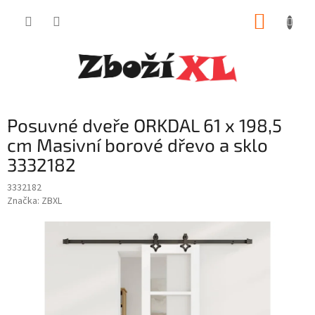
Přejít
NÁKUP
na
obsah
KOŠÍK
Posuvné dveře ORKDAL 61 x 198,5
cm Masivní borové dřevo a sklo
3332182
3332182
Značka:
ZBXL