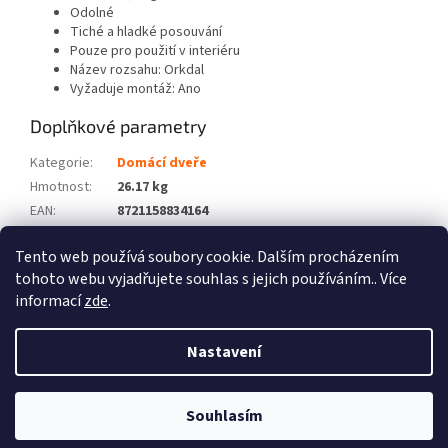
Odolné
Tiché a hladké posouvání
Pouze pro použití v interiéru
Název rozsahu: Orkdal
Vyžaduje montáž: Ano
Doplňkové parametry
Kategorie
:
Domácí dveře
Hmotnost
:
26.17 kg
EAN
:
8721158834164
Barva
:
Bílá
Tento web používá soubory cookie. Dalším procházením
Počet balíků
:
2
tohoto webu vyjadřujete souhlas s jejich používáním.. Více
informací
zde
.
Z
á
Nastavení
Vytvořil Shoptet
p
a
t
Souhlasím
Copyright 2026
Zboží XL
. Všechna práva vyhrazena.
í