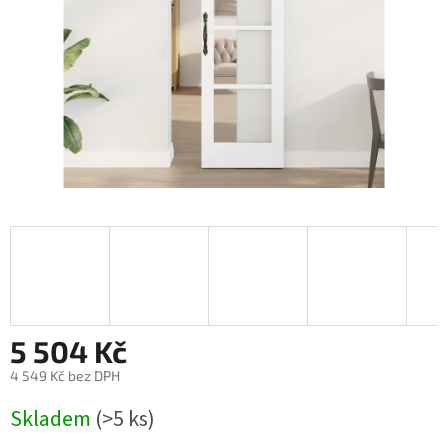
5 504 Kč
4 549 Kč bez DPH
Měrná
Skladem
(>5 ks)
cena: