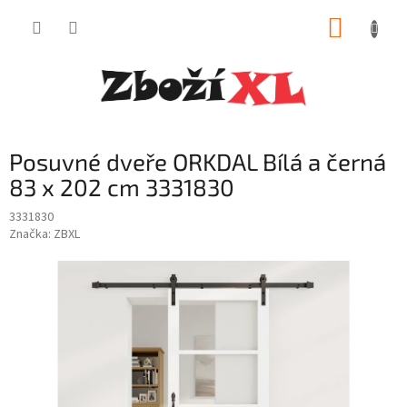
Přejít
NÁKUP
na
obsah
KOŠÍK
Posuvné dveře ORKDAL Bílá a černá
83 x 202 cm 3331830
3331830
Značka:
ZBXL