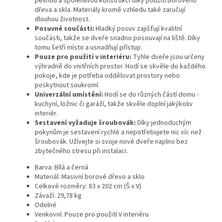
pevnou a spolehlivou konstrukci díky použití borového
dřeva a skla. Materiály kromě vzhledu také zaručují
dlouhou životnost.
Posuvné součásti:
Hladký posuv zajišťují kvalitní
součásti, takže se dveře snadno posouvají na liště. Díky
tomu šetří místo a usnadňují přístup.
Pouze pro použití v interiéru:
Tyhle dveře jsou určeny
výhradně do vnitřních prostor. Hodí se skvěle do každého
pokoje, kde je potřeba oddělovat prostory nebo
poskytnout soukromí.
Univerzální umístění:
Hodí se do různých částí domu -
kuchyní, ložnic či garáží, takže skvěle doplní jakýkoliv
interiér.
Sestavení vyžaduje šroubovák:
Díky jednoduchým
pokynům je sestavení rychlé a nepotřebujete nic víc než
šroubovák. Užívejte si svoje nové dveře naplno bez
zbytečného stresu při instalaci.
Barva: Bílá a černá
Materiál: Masivní borové dřevo a sklo
Celkové rozměry: 83 x 202 cm (Š x V)
Závaží: 29,78 kg
Odolné
Venkovní: Pouze pro použití V interiéru