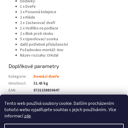
Dodávky:
1 x Dveře
2 x Posuvná kolejnice
2 x Kláda
2 x Zastavovač dveří
1 x Vodítko na podlaze
2 x Blok proti skoku
5 x Upevňovací svorka
další potřebné příslušenství
Požadováno montáž: Ano
Název rozsahu: Orkdal
Doplňkové parametry
Kategorie
:
Domácí dveře
Hmotnost
:
31.43 kg
EAN
:
8721158830647
Barva
:
Bílá
Tento web používá soubory cookie. Dalším procházením
Počet balíků
:
2
tohoto webu vyjadřujete souhlas s jejich používáním.. Více
informací
zde
.
Z
á