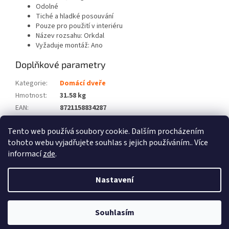
Odolné
Tiché a hladké posouvání
Pouze pro použití v interiéru
Název rozsahu: Orkdal
Vyžaduje montáž: Ano
Doplňkové parametry
Kategorie
:
Domácí dveře
Hmotnost
:
31.58 kg
EAN
:
8721158834287
Barva
:
Bílá
Tento web používá soubory cookie. Dalším procházením
Počet balíků
:
2
tohoto webu vyjadřujete souhlas s jejich používáním.. Více
informací
zde
.
Z
á
Nastavení
Vytvořil Shoptet
p
a
t
Souhlasím
Copyright 2026
Zboží XL
. Všechna práva vyhrazena.
í