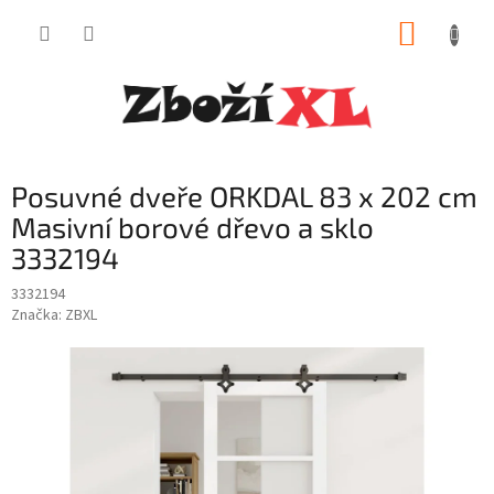
Přejít
NÁKUP
na
obsah
KOŠÍK
Posuvné dveře ORKDAL 83 x 202 cm
Masivní borové dřevo a sklo
3332194
3332194
Značka:
ZBXL