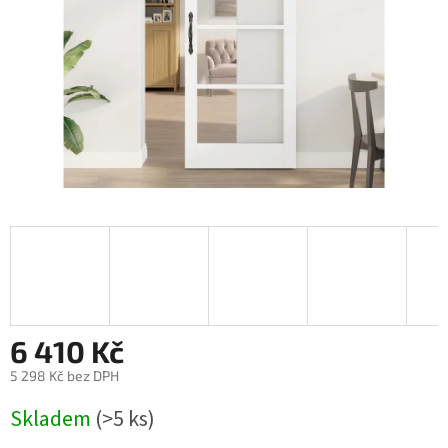
6 410 Kč
5 298 Kč bez DPH
Měrná
Skladem
(>5 ks)
cena: