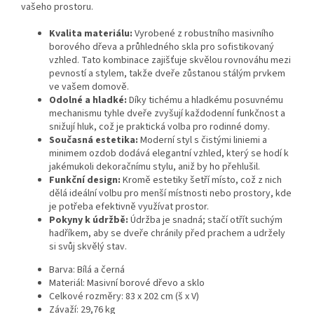
vašeho prostoru.
Kvalita materiálu:
Vyrobené z robustního masivního
borového dřeva a průhledného skla pro sofistikovaný
vzhled. Tato kombinace zajišťuje skvělou rovnováhu mezi
pevností a stylem, takže dveře zůstanou stálým prvkem
ve vašem domově.
Odolné a hladké:
Díky tichému a hladkému posuvnému
mechanismu tyhle dveře zvyšují každodenní funkčnost a
snižují hluk, což je praktická volba pro rodinné domy.
Současná estetika:
Moderní styl s čistými liniemi a
minimem ozdob dodává elegantní vzhled, který se hodí k
jakémukoli dekoračnímu stylu, aniž by ho přehlušil.
Funkční design:
Kromě estetiky šetří místo, což z nich
dělá ideální volbu pro menší místnosti nebo prostory, kde
je potřeba efektivně využívat prostor.
Pokyny k údržbě:
Údržba je snadná; stačí otřít suchým
hadříkem, aby se dveře chránily před prachem a udržely
si svůj skvělý stav.
Barva: Bílá a černá
Materiál: Masivní borové dřevo a sklo
Celkové rozměry: 83 x 202 cm (š x V)
Závaží: 29,76 kg