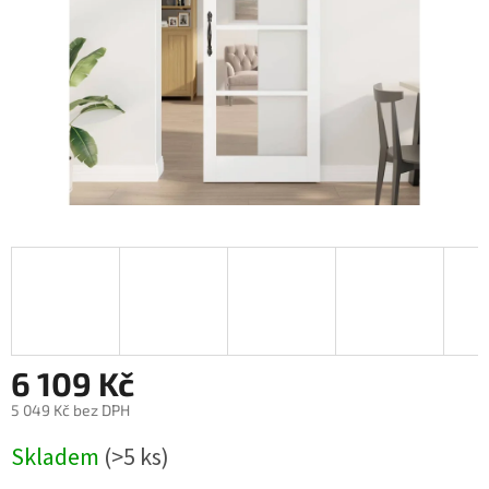
6 109 Kč
5 049 Kč bez DPH
Měrná
Skladem
(>5 ks)
cena: