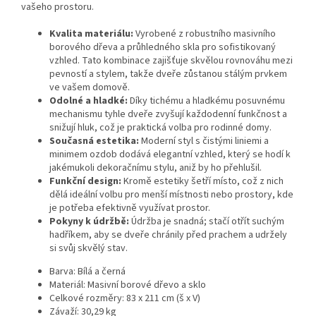
vašeho prostoru.
Kvalita materiálu:
Vyrobené z robustního masivního
borového dřeva a průhledného skla pro sofistikovaný
vzhled. Tato kombinace zajišťuje skvělou rovnováhu mezi
pevností a stylem, takže dveře zůstanou stálým prvkem
ve vašem domově.
Odolné a hladké:
Díky tichému a hladkému posuvnému
mechanismu tyhle dveře zvyšují každodenní funkčnost a
snižují hluk, což je praktická volba pro rodinné domy.
Současná estetika:
Moderní styl s čistými liniemi a
minimem ozdob dodává elegantní vzhled, který se hodí k
jakémukoli dekoračnímu stylu, aniž by ho přehlušil.
Funkční design:
Kromě estetiky šetří místo, což z nich
dělá ideální volbu pro menší místnosti nebo prostory, kde
je potřeba efektivně využívat prostor.
Pokyny k údržbě:
Údržba je snadná; stačí otřít suchým
hadříkem, aby se dveře chránily před prachem a udržely
si svůj skvělý stav.
Barva: Bílá a černá
Materiál: Masivní borové dřevo a sklo
Celkové rozměry: 83 x 211 cm (š x V)
Závaží: 30,29 kg