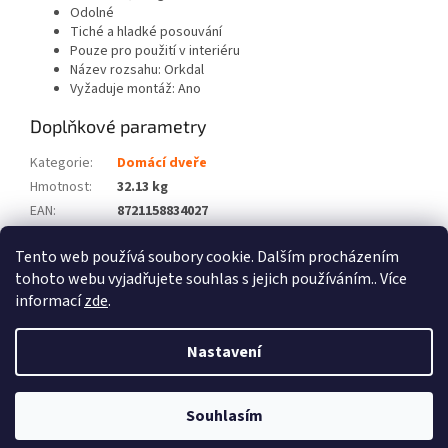
Odolné
Tiché a hladké posouvání
Pouze pro použití v interiéru
Název rozsahu: Orkdal
Vyžaduje montáž: Ano
Doplňkové parametry
Kategorie
:
Domácí dveře
Hmotnost
:
32.13 kg
EAN
:
8721158834027
Barva
:
Bílá
Tento web používá soubory cookie. Dalším procházením
Počet balíků
:
2
tohoto webu vyjadřujete souhlas s jejich používáním.. Více
informací
zde
.
Z
á
Nastavení
Vytvořil Shoptet
p
a
t
Souhlasím
Copyright 2026
Zboží XL
. Všechna práva vyhrazena.
í