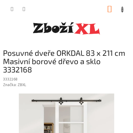
Přejít
NÁKUP
na
obsah
KOŠÍK
Posuvné dveře ORKDAL 83 x 211 cm
Masivní borové dřevo a sklo
3332168
3332168
Značka:
ZBXL