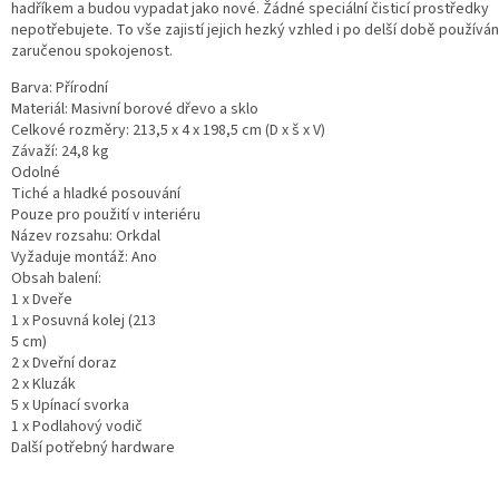
hadříkem a budou vypadat jako nové. Žádné speciální čisticí prostředky
nepotřebujete. To vše zajistí jejich hezký vzhled i po delší době používán
zaručenou spokojenost.
Barva: Přírodní
Materiál: Masivní borové dřevo a sklo
Celkové rozměry: 213,5 x 4 x 198,5 cm (D x š x V)
Závaží: 24,8 kg
Odolné
Tiché a hladké posouvání
Pouze pro použití v interiéru
Název rozsahu: Orkdal
Vyžaduje montáž: Ano
Obsah balení:
1 x Dveře
1 x Posuvná kolej (213
5 cm)
2 x Dveřní doraz
2 x Kluzák
5 x Upínací svorka
1 x Podlahový vodič
Další potřebný hardware