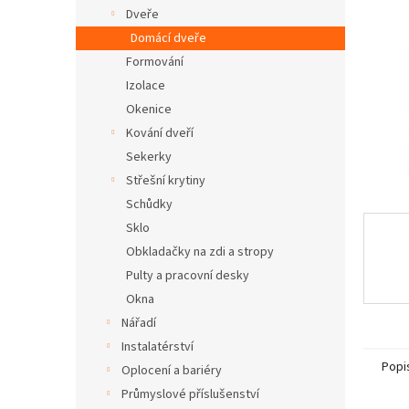
n
Dveře
e
Domácí dveře
l
Formování
Izolace
Okenice
Kování dveří
Sekerky
Střešní krytiny
Schůdky
Sklo
Obkladačky na zdi a stropy
Pulty a pracovní desky
Okna
Nářadí
Instalatérství
Popi
Oplocení a bariéry
Průmyslové příslušenství