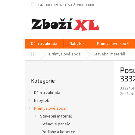
Přejít
+420 603 809 929 Po-Pá 7:00 - 14:00
na
obsah
Dům a zahrada
Nábytek
Průmyslové zboží
Domů
Průmyslové zboží
Stavební materiál
P
Posu
o
Přeskočit
s
333
Kategorie
kategorie
t
3332461
r
Dům a zahrada
Značka:
a
Nábytek
n
Průmyslové zboží
n
í
Stavební materiál
p
Stěnové panely
a
Podlahy a koberce