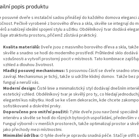
ailní popis produktu
e posuvné dveře s instalační sadou přinášejí do každého domova eleganci 
tičnost. Pečlivě vyrobené z borového dřeva a skla, skvěle se integrují do 
iérů a nabízejí ideální spojení stylu a užitku. Obdélníkový tvar dodává eleg
šuje atraktivitu prostoru, přičemž zůstává praktický.
Kvalita materiálů:
Dveře jsou z masivního borového dřeva a skla, takže
skvěle a snadno se hodí do moderního prostředí. Průhledné sklo dodává
vzdušnosti a vytvoří prostorný pocit v místnosti. Tato kombinace zajišťuje
vzhled a dlouhou životnost.
Hladký posuvný mechanismus:
S posuvnou částí se dveře snadno oteví
zavírají. Mechanismus je tichý, takže si udržíte klidný domov. Takže bez
fungují a neruší vás.
Moderní design:
Čisté linie a minimalistický styl dodávají dnešním inter
estetický vzhled. Obdélníkový tvar je skvělý pro ty, co hledají jednoduchý
elegantní kus nábytku. Hodí se ke všem dekoracím, kde chcete zakomp
sofistikované a diskrétní prvky.
Doporučeno pro vnitřní použití:
Tyhle dveře jsou navržené speciálně
interiéru a skvěle se hodí do různých bytových uspořádání, především v
Fungují výborně i v menších prostorech, takže optimalizují prostor a skvě
jako přechody mezi místnostmi.
Minimální údržba:
O tyhle dveře je opravdu snadná péče. Stačí je otřít