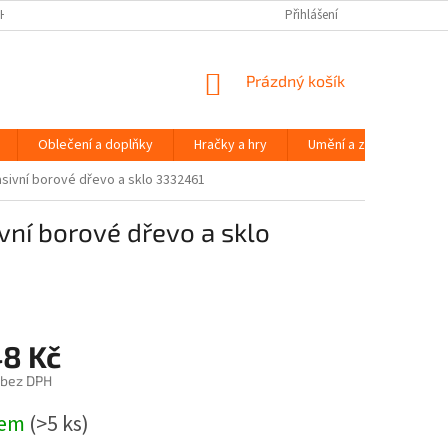
H ÚDAJŮ
Přihlášení
NÁKUPNÍ
Prázdný košík
KOŠÍK
Oblečení a doplňky
Hračky a hry
Umění a zábava
sivní borové dřevo a sklo 3332461
ní borové dřevo a sklo
48 Kč
 bez DPH
dem
(>5 ks)