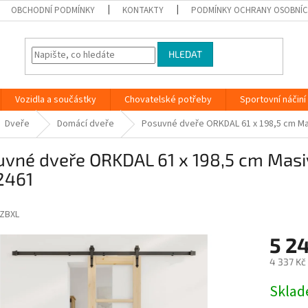
OBCHODNÍ PODMÍNKY
KONTAKTY
PODMÍNKY OCHRANY OSOBNÍC
HLEDAT
Vozidla a součástky
Chovatelské potřeby
Sportovní náčiní
Dveře
Domácí dveře
Posuvné dveře ORKDAL 61 x 198,5 cm Ma
vné dveře ORKDAL 61 x 198,5 cm Masiv
2461
ZBXL
5 2
4 337 Kč
Měrná
Skla
cena: