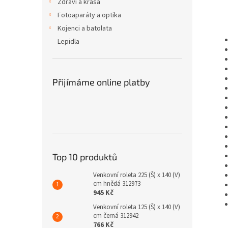
Zdraví a krása
Fotoaparáty a optika
Kojenci a batolata
Lepidla
Přijímáme online platby
Top 10 produktů
Venkovní roleta 225 (Š) x 140 (V)
cm hnědá 312973
945 Kč
Venkovní roleta 125 (Š) x 140 (V)
cm černá 312942
766 Kč