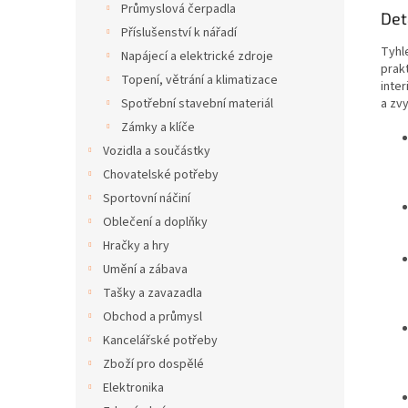
Průmyslová čerpadla
Det
Příslušenství k nářadí
Tyhl
Napájecí a elektrické zdroje
prak
Topení, větrání a klimatizace
inter
a zvy
Spotřební stavební materiál
Zámky a klíče
Vozidla a součástky
Chovatelské potřeby
Sportovní náčiní
Oblečení a doplňky
Hračky a hry
Umění a zábava
Tašky a zavazadla
Obchod a průmysl
Kancelářské potřeby
Zboží pro dospělé
Elektronika