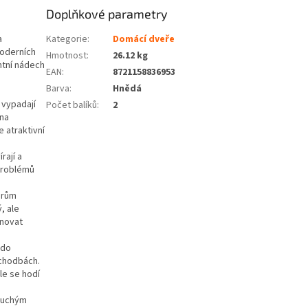
Doplňkové parametry
a
Kategorie
:
Domácí dveře
moderních
Hmotnost
:
26.12 kg
antní nádech
EAN
:
8721158836953
Barva
:
Hnědá
 vypadají
Počet balíků
:
2
 na
 atraktivní
rají a
 problémů
iérům
, ale
onovat
 do
 chodbách.
le se hodí
 suchým