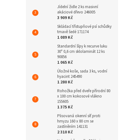
Jídelní židle 2 ks masivní
akáciové dřevo 246005
3 909 Kč
Skládací třístupňové psí schůdky
tmavě šedé 171174
1 089 Kč
Standardní šípy k recurve luku
30" 0,6 cm sklolaminát 12 ks
90856
1 065 Kč
Úložné koše, sada 3 ks, vodní
hyacint 245490
1 280 Kč
Rohožka před dveře přírodní 80
x 100 cm kokosové vlákno
155605
1 375 Kč
Plisovaná okenní síť proti
hmyzu 160 x 80 cm se
zastíněním 141131
2 310 Kč