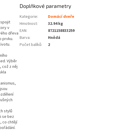
Doplňkové parametry
Kategorie
:
Domácí dveře
spojit
Hmotnost
:
32.94 kg
tory v
EAN
:
8721158833259
ového dřeva
Barva
:
Hnědá
o prvku.
ivotu.
Počet balíků
:
2
ního
led. Výběr
, což z něj
skla
hanismus,
 jsou
ozdělení
 rušných
h stylů
i se bez
 co chtějí
pořádání.