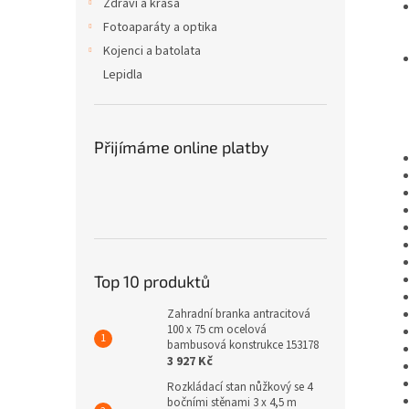
Zdraví a krása
Fotoaparáty a optika
Kojenci a batolata
Lepidla
Přijímáme online platby
Top 10 produktů
Zahradní branka antracitová
100 x 75 cm ocelová
bambusová konstrukce 153178
3 927 Kč
Rozkládací stan nůžkový se 4
bočními stěnami 3 x 4,5 m