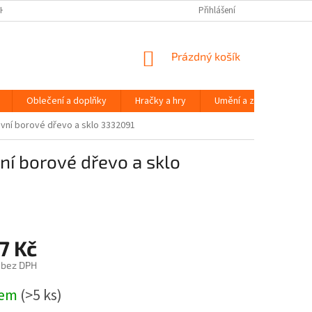
H ÚDAJŮ
Přihlášení
NÁKUPNÍ
Prázdný košík
KOŠÍK
Oblečení a doplňky
Hračky a hry
Umění a zábava
vní borové dřevo a sklo 3332091
í borové dřevo a sklo
7 Kč
 bez DPH
dem
(>5 ks)