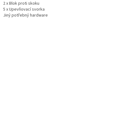
2 x Blok proti skoku
5 x Upevňovací svorka
Jiný potřebný hardware