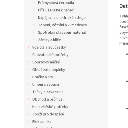
Průmyslová čerpadla
Det
Příslušenství k nářadí
Tyhl
Napájecí a elektrické zdroje
obdé
Topení, větrání a klimatizace
funk
obýv
Spotřební stavební materiál
a tvr
Zámky a klíče
Přij
Vozidla a součástky
Chovatelské potřeby
Sportovní náčiní
Oblečení a doplňky
Hračky a hry
Umění a zábava
Tašky a zavazadla
Obchod a průmysl
Kancelářské potřeby
Zboží pro dospělé
Elektronika