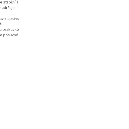
 stabilní a
ž udržuje
ivní správu
é
e praktické
le posuvné