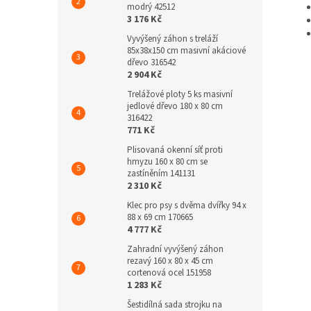
modrý 42512
3 176 Kč
Vyvýšený záhon s treláží
85x38x150 cm masivní akáciové
dřevo 316542
2 904 Kč
Trelážové ploty 5 ks masivní
jedlové dřevo 180 x 80 cm
316422
771 Kč
Plisovaná okenní síť proti
hmyzu 160 x 80 cm se
zastíněním 141131
2 310 Kč
Klec pro psy s dvěma dvířky 94 x
88 x 69 cm 170665
4 777 Kč
Zahradní vyvýšený záhon
rezavý 160 x 80 x 45 cm
cortenová ocel 151958
1 283 Kč
Šestidílná sada strojku na