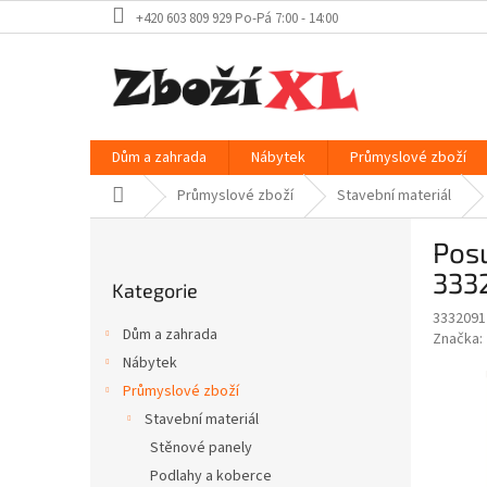
Přejít
+420 603 809 929 Po-Pá 7:00 - 14:00
na
obsah
Dům a zahrada
Nábytek
Průmyslové zboží
Domů
Průmyslové zboží
Stavební materiál
P
Pos
o
Přeskočit
s
333
Kategorie
kategorie
t
3332091
r
Dům a zahrada
Značka:
a
Nábytek
n
Průmyslové zboží
n
í
Stavební materiál
p
Stěnové panely
a
Podlahy a koberce