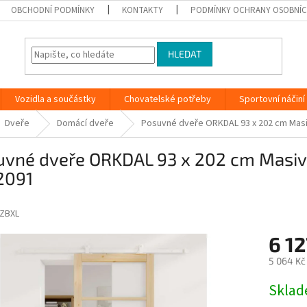
OBCHODNÍ PODMÍNKY
KONTAKTY
PODMÍNKY OCHRANY OSOBNÍC
HLEDAT
Vozidla a součástky
Chovatelské potřeby
Sportovní náčiní
Dveře
Domácí dveře
Posuvné dveře ORKDAL 93 x 202 cm Masi
uvné dveře ORKDAL 93 x 202 cm Masivn
2091
ZBXL
6 12
5 064 Kč
Měrná
Skla
cena: