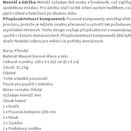
Montáž a údržba:
Montáž vyžaduje dvě osoby a šroubovák, což zajišťuje
spolehlivou instalaci. Pro údržbu stačí rychlé otření suchým hadříkem, co
jejich vzhled a funkčnost po dlouhou dobu.
Přizpůsobitelnost komponentů:
Posuvné komponenty umožňují efekt
prostoru, protože je můžete snadno přesunout a vytvořit tak požadovan
uspořádání místnosti. Tento design zvyšuje přizpůsobivost a maximalizuj
využití v různých domácnostech. Přizpůsobitelnost komponentů dělá tyh
dveře flexibilní volbou pro měnící se potřeby domácnosti.
Barva: Přírodní
Materiál: Masivní borové dřevo a sklo
Celkové rozměry: 200 x 4 x 202 cm (D x š x V)
Závaží: 31,3 kg
Odolné
Tiché a hladké posouvání
Pouze pro použití v interiéru
Název rozsahu: Orkdal
Vyžaduje montáž: Ano
Obsah balení:
1 x Dveře
1 x Posuvná kolejnice (200 cm)
2 x Kloub
2 x Zarážka
1 x Podlahový vodítko