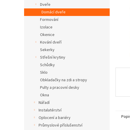
n
Dveře
e
Domácí dveře
l
Formování
Izolace
Okenice
Kování dveří
Sekerky
Střešní krytiny
Schůdky
Sklo
Obkladačky na zdi a stropy
Pulty a pracovní desky
Okna
Nářadí
Instalatérství
Popi
Oplocení a bariéry
Průmyslové příslušenství