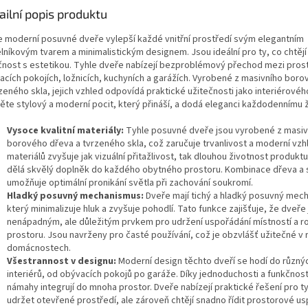
ailní popis produktu
e moderní posuvné dveře vylepší každé vnitřní prostředí svým elegantním
lníkovým tvarem a minimalistickým designem. Jsou ideální pro ty, co chtějí 
čnost s estetikou. Tyhle dveře nabízejí bezproblémový přechod mezi pros
acích pokojích, ložnicích, kuchyních a garážích. Vyrobené z masivního bor
zeného skla, jejich vzhled odpovídá praktické užitečnosti jako interiérovéh
měte stylový a moderní pocit, který přináší, a dodá eleganci každodennímu ž
Vysoce kvalitní materiály:
Tyhle posuvné dveře jsou vyrobené z masiv
borového dřeva a tvrzeného skla, což zaručuje trvanlivost a moderní vzh
materiálů zvyšuje jak vizuální přitažlivost, tak dlouhou životnost produktu
dělá skvělý doplněk do každého obytného prostoru. Kombinace dřeva a 
umožňuje optimální pronikání světla při zachování soukromí.
Hladký posuvný mechanismus:
Dveře mají tichý a hladký posuvný mec
který minimalizuje hluk a zvyšuje pohodlí. Tato funkce zajišťuje, že dveře
nenápadným, ale důležitým prvkem pro udržení uspořádání místností a r
prostoru. Jsou navrženy pro časté používání, což je obzvlášť užitečné v
domácnostech.
Všestrannost v designu:
Moderní design těchto dveří se hodí do různýc
interiérů, od obývacích pokojů po garáže. Díky jednoduchosti a funkčnost
námahy integrují do mnoha prostor. Dveře nabízejí praktické řešení pro ty,
udržet otevřené prostředí, ale zároveň chtějí snadno řídit prostorové us