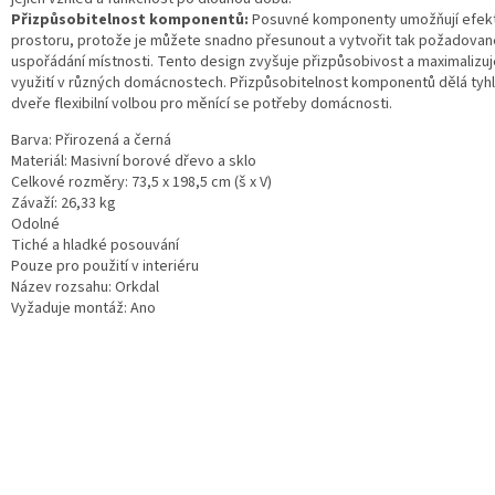
Přizpůsobitelnost komponentů:
Posuvné komponenty umožňují efekt
prostoru, protože je můžete snadno přesunout a vytvořit tak požadovan
uspořádání místnosti. Tento design zvyšuje přizpůsobivost a maximalizuj
využití v různých domácnostech. Přizpůsobitelnost komponentů dělá tyh
dveře flexibilní volbou pro měnící se potřeby domácnosti.
Barva: Přirozená a černá
Materiál: Masivní borové dřevo a sklo
Celkové rozměry: 73,5 x 198,5 cm (š x V)
Závaží: 26,33 kg
Odolné
Tiché a hladké posouvání
Pouze pro použití v interiéru
Název rozsahu: Orkdal
Vyžaduje montáž: Ano