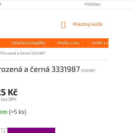
H ÚDAJŮ
Přihlášení
NÁKUPNÍ
Prázdný košík
KOŠÍK
Oblečení a doplňky
Hračky a hry
Umění a zábava
Přirozená a černá 3331987
rozená a černá 3331987
3331987
25 Kč
 bez DPH
dem
(>5 ks)