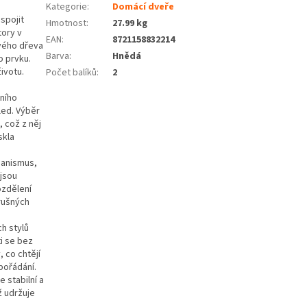
Kategorie
:
Domácí dveře
spojit
Hmotnost
:
27.99 kg
tory v
EAN
:
8721158832214
ového dřeva
Barva
:
Hnědá
o prvku.
ivotu.
Počet balíků
:
2
ního
led. Výběr
, což z něj
skla
hanismus,
 jsou
ozdělení
 rušných
h stylů
i se bez
 co chtějí
pořádání.
 stabilní a
ž udržuje