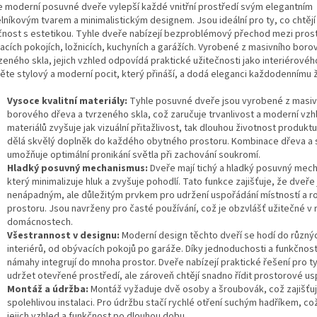
e moderní posuvné dveře vylepší každé vnitřní prostředí svým elegantním
lníkovým tvarem a minimalistickým designem. Jsou ideální pro ty, co chtějí 
čnost s estetikou. Tyhle dveře nabízejí bezproblémový přechod mezi pros
acích pokojích, ložnicích, kuchyních a garážích. Vyrobené z masivního bor
zeného skla, jejich vzhled odpovídá praktické užitečnosti jako interiérovéh
měte stylový a moderní pocit, který přináší, a dodá eleganci každodennímu ž
Vysoce kvalitní materiály:
Tyhle posuvné dveře jsou vyrobené z masiv
borového dřeva a tvrzeného skla, což zaručuje trvanlivost a moderní vzh
materiálů zvyšuje jak vizuální přitažlivost, tak dlouhou životnost produktu
dělá skvělý doplněk do každého obytného prostoru. Kombinace dřeva a 
umožňuje optimální pronikání světla při zachování soukromí.
Hladký posuvný mechanismus:
Dveře mají tichý a hladký posuvný mec
který minimalizuje hluk a zvyšuje pohodlí. Tato funkce zajišťuje, že dveře
nenápadným, ale důležitým prvkem pro udržení uspořádání místností a r
prostoru. Jsou navrženy pro časté používání, což je obzvlášť užitečné v
domácnostech.
Všestrannost v designu:
Moderní design těchto dveří se hodí do různýc
interiérů, od obývacích pokojů po garáže. Díky jednoduchosti a funkčnost
námahy integrují do mnoha prostor. Dveře nabízejí praktické řešení pro ty,
udržet otevřené prostředí, ale zároveň chtějí snadno řídit prostorové us
Montáž a údržba:
Montáž vyžaduje dvě osoby a šroubovák, což zajišťuje
spolehlivou instalaci. Pro údržbu stačí rychlé otření suchým hadříkem, co
jejich vzhled a funkčnost po dlouhou dobu.