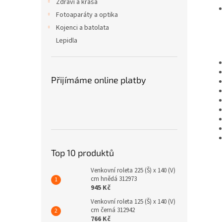
Zdraví a krása
Fotoaparáty a optika
Kojenci a batolata
Lepidla
Přijímáme online platby
Top 10 produktů
Venkovní roleta 225 (Š) x 140 (V)
cm hnědá 312973
945 Kč
Venkovní roleta 125 (Š) x 140 (V)
cm černá 312942
766 Kč