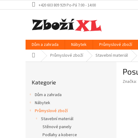
Přejít
+420 603 809 929 Po-Pá 7:00 - 14:00
na
obsah
Dům a zahrada
Nábytek
Průmyslové zboží
Domů
Průmyslové zboží
Stavební materiál
P
Posu
o
Přeskočit
s
Značka:
Kategorie
kategorie
t
r
Dům a zahrada
a
Nábytek
n
Průmyslové zboží
n
í
Stavební materiál
p
Stěnové panely
a
Podlahy a koberce