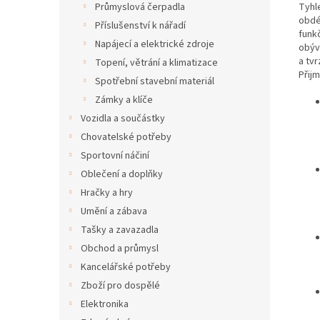
Tyhl
Průmyslová čerpadla
obdé
Příslušenství k nářadí
funk
Napájecí a elektrické zdroje
obýv
a tvr
Topení, větrání a klimatizace
Přij
Spotřební stavební materiál
Zámky a klíče
Vozidla a součástky
Chovatelské potřeby
Sportovní náčiní
Oblečení a doplňky
Hračky a hry
Umění a zábava
Tašky a zavazadla
Obchod a průmysl
Kancelářské potřeby
Zboží pro dospělé
Elektronika