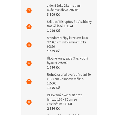
Jídelní židle 2 ks masivní
akáciové dřevo 246005
3 909 Kč
Skládací třístupňové psí schůdky
tmavě šedé 171174
1 089 Kč
Standardní šípy k recurve luku
30" 0,6 cm sklolaminát 12 ks
90856
1 065 Kč
Úložné koše, sada 3 ks, vodní
hyacint 245490
1 280 Kč
Rohožka před dveře přírodní 80
x 100 cm kokosové vlákno
155605
1 375 Kč
Plisovaná okenní síť proti
hmyzu 160 x 80 cm se
zastíněním 141131
2 310 Kč