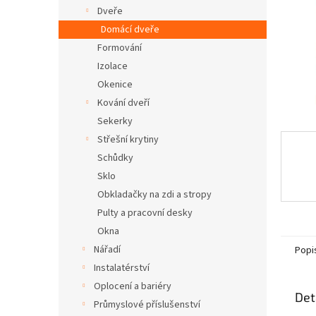
n
Dveře
e
Domácí dveře
l
Formování
Izolace
Okenice
Kování dveří
Sekerky
Střešní krytiny
Schůdky
Sklo
Obkladačky na zdi a stropy
Pulty a pracovní desky
Okna
Nářadí
Popi
Instalatérství
Oplocení a bariéry
Det
Průmyslové příslušenství