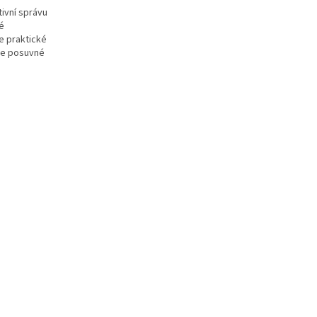
ivní správu
é
e praktické
le posuvné