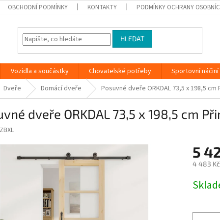
OBCHODNÍ PODMÍNKY
KONTAKTY
PODMÍNKY OCHRANY OSOBNÍC
HLEDAT
Vozidla a součástky
Chovatelské potřeby
Sportovní náčiní
Dveře
Domácí dveře
Posuvné dveře ORKDAL 73,5 x 198,5 cm 
vné dveře ORKDAL 73,5 x 198,5 cm Při
ZBXL
5 4
4 483 Kč
Měrná
Skla
cena: