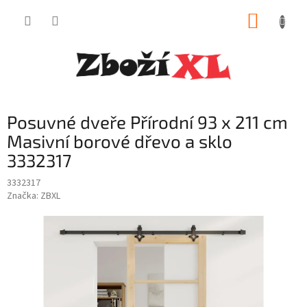
Přejít
NÁKUP
na
obsah
KOŠÍK
Posuvné dveře Přírodní 93 x 211 cm
Masivní borové dřevo a sklo
3332317
3332317
Značka:
ZBXL