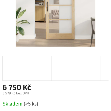
6 750 Kč
5 579 Kč bez DPH
Měrná
Skladem
(>5 ks)
cena: