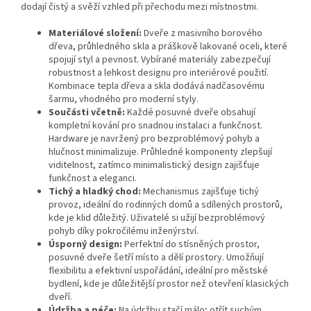
dodají čistý a svěží vzhled při přechodu mezi místnostmi.
Materiálové složení:
Dveře z masivního borového
dřeva, průhledného skla a práškově lakované oceli, které
spojují styl a pevnost. Vybírané materiály zabezpečují
robustnost a lehkost designu pro interiérové použití.
Kombinace tepla dřeva a skla dodává nadčasovému
šarmu, vhodného pro moderní styly.
Součásti včetně:
Každé posuvné dveře obsahují
kompletní kování pro snadnou instalaci a funkčnost.
Hardware je navržený pro bezproblémový pohyb a
hlučnost minimalizuje. Průhledné komponenty zlepšují
viditelnost, zatímco minimalistický design zajišťuje
funkčnost a eleganci.
Tichý a hladký chod:
Mechanismus zajišťuje tichý
provoz, ideální do rodinných domů a sdílených prostorů,
kde je klid důležitý. Uživatelé si užijí bezproblémový
pohyb díky pokročilému inženýrství.
Úsporný design:
Perfektní do stísněných prostor,
posuvné dveře šetří místo a dělí prostory. Umožňují
flexibilitu a efektivní uspořádání, ideální pro městské
bydlení, kde je důležitější prostor než otevření klasických
dveří.
Údržba a péče:
Na údržbu stačí málo; otřít suchým