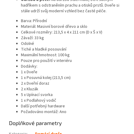
hadříkem s odstraněním prachu a otisků prstů. Dveře si
stále udrží svůj moderní vzhled bez časté péče.
Barva: Přírodní
Materiál: Masivní borové dřevo a sklo
Celkové rozměry: 213,5 x 4 x 211 cm (D x Š x V)
Závaží: 33 kg
Odolné
Tiché a hladké posouvání
Maximální hmotnost: 100 kg
Pouze pro použití v interiéru
Dodávky:
1 x Dveře
1 x Posuvná kolej (213,5 cm)
2 x Dveřní doraz
2 x Kluzák
5 x Upínací svorka
1 x Podlahový vodič
Další potřebný hardware
Požadováno montáž: Ano
Doplňkové parametry