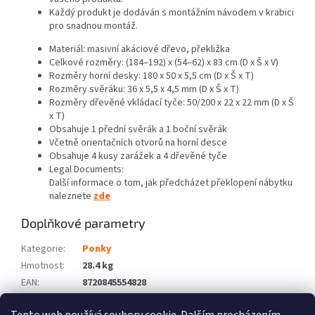
Každý produkt je dodáván s montážním návodem v krabici
pro snadnou montáž.
Materiál: masivní akáciové dřevo, překližka
Celkové rozměry: (184–192) x (54–62) x 83 cm (D x Š x V)
Rozměry horní desky: 180 x 50 x 5,5 cm (D x Š x T)
Rozměry svěráku: 36 x 5,5 x 4,5 mm (D x Š x T)
Rozměry dřevěné vkládací tyče: 50/200 x 22 x 22 mm (D x Š
x T)
Obsahuje 1 přední svěrák a 1 boční svěrák
Včetně orientačních otvorů na horní desce
Obsahuje 4 kusy zarážek a 4 dřevěné tyče
Legal Documents:
Další informace o tom, jak předcházet překlopení nábytku
naleznete
zde
Doplňkové parametry
Kategorie
:
Ponky
Hmotnost
:
28.4 kg
EAN
:
8720845554828
Barva
:
Hnědá