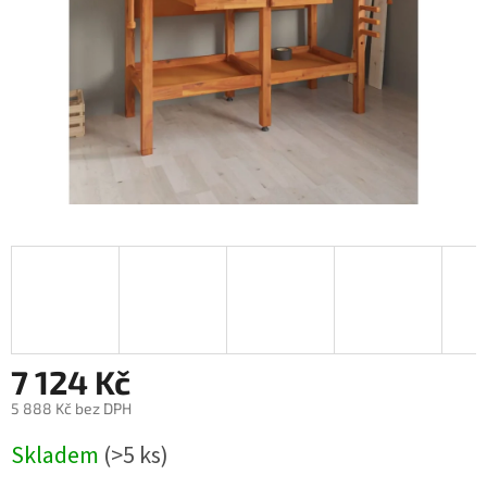
7 124 Kč
5 888 Kč bez DPH
Měrná
Skladem
(>5 ks)
cena: