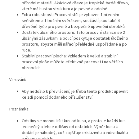
přírodní materiál. Akáciové dřevo je tropické tvrdé dřevo,
které má hustou strukturu a je pevné a odolné.
Extra robustnost: Pracovní stůl je vybaven 1 předním
svěrákem a 1 bočním svěrákem, součástí jsou také 4
dřevěné tyče pro pevné a bezpečné upevnění obrobků.
Dostatek úložného prostoru: Tato pracovní stanice se 2
úložnými zásuvkami a policí poskytuje dostatek úložného
prostoru, abyste měli nářadí přehledně uspořádané a po
ruce.
Stabilní pracovní plocha: Vzhledem k velké a stabilní
pracovní ploše můžete efektivně pracovat i na větších
obrobcích.
Varování:
Aby nedošlo k převrácení, je třeba tento produkt upevnit
ke zdi pomocí dodaného příslušenství.
Poznámka:
Odstíny se mohou lišit kus od kusu, a proto je každý kus
jedinečný a lehce odlišný od ostatních. Výběr kusu k
dodání je náhodný, což zajišťuje exkluzivitu a individualitu
vašeho produktu.