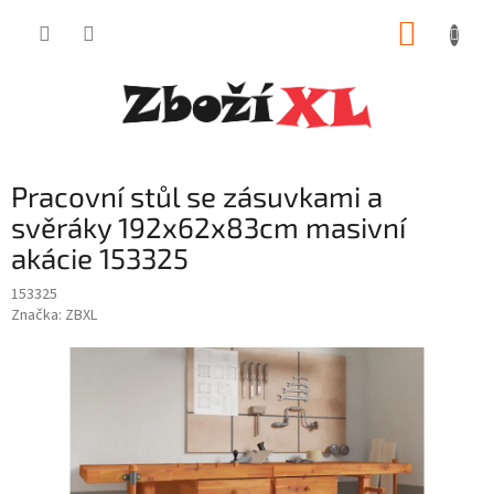
Přejít
NÁKUP
na
obsah
KOŠÍK
Pracovní stůl se zásuvkami a
svěráky 192x62x83cm masivní
akácie 153325
153325
Značka:
ZBXL