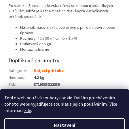
Poznámka: Zbarvení a kresba dřeva se mohou u jednotlivých
kusů lišit, takže je každé z našich dřevěných kuchyňských
prkének jedinečné.
Materiál: masivní akáciové dřevo s přírodní povrchovou
úpravou
Rozměry: 40 x 30 x 4 cm (D x Š x V)
Pruhovaný design
Montáž nutná: ne
Doplňkové parametry
Kategorie
:
Krájecí prkénka
Hmotnost
:
4.2 kg
EAN
:
8719883822839
Barva
:
Hnědá
Tento web používá soubory cookie. Dalším procházením
Počet balíků
:
1
tohoto webu vyjadřujete souhlas s jejich používáním.. Více
informací
zde
.
Z
á
Nastavení
Vytvořil Shoptet
p