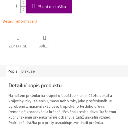
Přidat do košíku
Detailní informace
ZEPTAT SE
SDÍLET
Popis
Diskuze
Detailní popis produktu
Na našem prkénku na krájení o tloušťce 4 cm můžete sekat a
krájet bylinky, zeleninu, maso nebo ryby jako profesionál! Je
vyrobené z masivní akáciové, tropického tvrdého dřeva.
Řemeslné zpracování a krásná dřevěná kresba dávají každému
kuchyňskému prkénku mírně odlišný, a tudíž unikátní vzhled.
Praktická drážka pro prsty usnadňuje zvednutí prkénka.