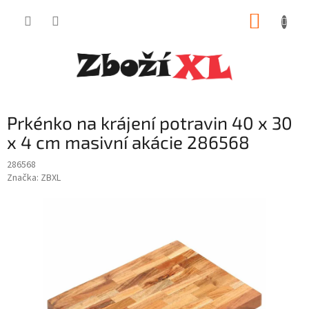
Přejít
NÁKUP
na
obsah
KOŠÍK
Prkénko na krájení potravin 40 x 30
x 4 cm masivní akácie 286568
286568
Značka:
ZBXL