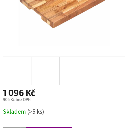
1 096 Kč
906 Kč bez DPH
Měrná
Skladem
(>5 ks)
cena: