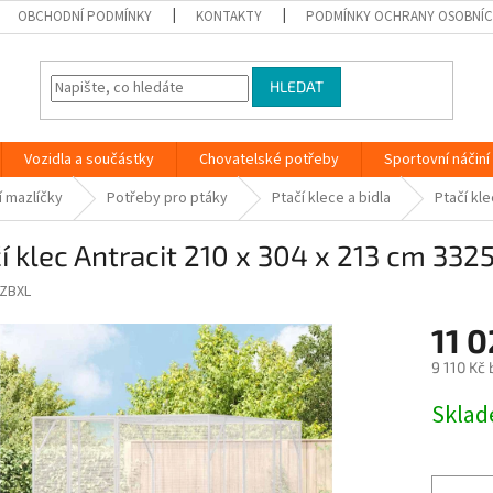
OBCHODNÍ PODMÍNKY
KONTAKTY
PODMÍNKY OCHRANY OSOBNÍC
HLEDAT
Vozidla a součástky
Chovatelské potřeby
Sportovní náčiní
 mazlíčky
Potřeby pro ptáky
Ptačí klece a bidla
Ptačí kl
í klec Antracit 210 x 304 x 213 cm 332
ZBXL
11 0
9 110 Kč
Měrná
Skla
cena: