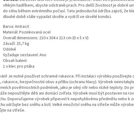
vlhkým hadříkem, abyste odstranili prach. Pro delší životnost je dobré umí
do stínu během extrémního počasí. Tato jednoduchá údržba zajistí, že k
dlouhé době stále vypadat skvěle a vydrží ve skvélé kondici.
Barva: Antracit
Materiál: Pozinkovaná ocel
Overall dimensions: 210 x 304 x 213 cm (D x š x V)
Závaží: 25,7 kg
Odolné
Vyžaduje sestavení: Ano
Obsah balení:
1 x klec pro ptáka
vání! Je nutné používat ochranné rukavice. Při instalaci výrobku používejte
, rukavice, bezpečnostní obuv a přilbu (ochranu hlavy). Výrobek neinstalujt
émních povětrnostních podmínek, jako je silný vítr nebo nízké teploty. Do p
áže nepouštějte děti ani domácí zvířata. Výrobek musí být postaven na r
chu. Doporučujeme výrobek připevnit k nepohyblivému předmětu nebo k z
chu udržujte bez sněhu a listí. Velké množství sněhu na střeše může výrobe
jte na střeše.