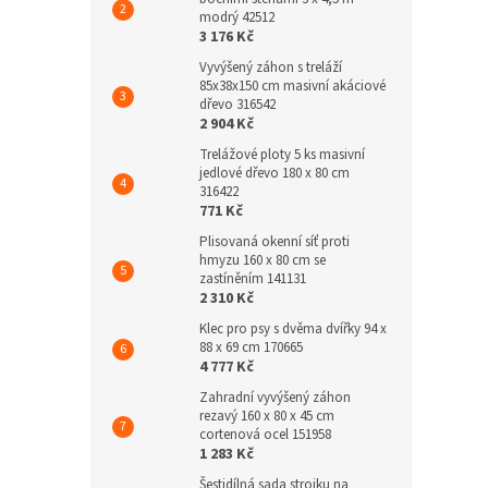
modrý 42512
3 176 Kč
Vyvýšený záhon s treláží
85x38x150 cm masivní akáciové
dřevo 316542
2 904 Kč
Trelážové ploty 5 ks masivní
jedlové dřevo 180 x 80 cm
316422
771 Kč
Plisovaná okenní síť proti
hmyzu 160 x 80 cm se
zastíněním 141131
2 310 Kč
Klec pro psy s dvěma dvířky 94 x
88 x 69 cm 170665
4 777 Kč
Zahradní vyvýšený záhon
rezavý 160 x 80 x 45 cm
cortenová ocel 151958
1 283 Kč
Šestidílná sada strojku na