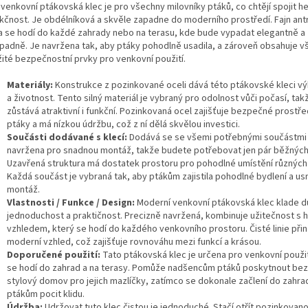
 venkovní ptákovská klec je pro všechny milovníky ptáků, co chtějí spojit h
nkčnost. Je obdélníková a skvěle zapadne do moderního prostředí. Fajn ant
a se hodí do každé zahrady nebo na terasu, kde bude vypadat elegantně a
padně. Je navržena tak, aby ptáky pohodlně usadila, a zároveň obsahuje 
žité bezpečnostní prvky pro venkovní použití.
Materiály:
Konstrukce z pozinkované oceli dává této ptákovské kleci vý
a životnost. Tento silný materiál je vybraný pro odolnost vůči počasí, tak
zůstává atraktivní i funkční. Pozinkovaná ocel zajišťuje bezpečné prostře
ptáky a má nízkou údržbu, což z ní dělá skvělou investici.
Součásti dodávané s klecí:
Dodává se se všemi potřebnými součástmi 
navržena pro snadnou montáž, takže budete potřebovat jen pár běžných 
Uzavřená struktura má dostatek prostoru pro pohodlné umístění různých
Každá součást je vybraná tak, aby ptákům zajistila pohodlné bydlení a us
montáž.
Vlastnosti / Funkce / Design:
Moderní venkovní ptákovská klec klade d
jednoduchost a praktičnost. Precizně navržená, kombinuje užitečnost s
vzhledem, který se hodí do každého venkovního prostoru. Čisté linie přin
moderní vzhled, což zajišťuje rovnováhu mezi funkcí a krásou.
Doporučené použití:
Tato ptákovská klec je určena pro venkovní použit
se hodí do zahrad a na terasy. Pomůže nadšencům ptáků poskytnout be
stylový domov pro jejich mazlíčky, zatímco se dokonale začlení do zahra
ptákům pocit klidu.
Údržba:
Udržovat tuto klec čistou je jednoduché. Stačí otřít pozinkovan