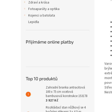
Zdraví a krása
Fotoaparáty a optika
Kojenci a batolata
Lepidla
Přijímáme online platby
Varo
brýle
extr
mont
Top 10 produktů
povr
Stře
Zahradní branka antracitová
100 x 75 cm ocelová
Nestů
bambusová konstrukce 153178
3 927 Kč
Rozkládací stan nůžkový se 4
bočními stěnami 3 x 4,5 m