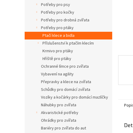
n
Potřeby pro psy
e
Potřeby pro kočky
l
Potřeby pro drobná zvířata
Potřeby pro ptáky
Ptačí klece a bidla
Příslušenství k ptačím klecím
Krmivo pro ptáky
Hřiště pro ptáky
Ochranné límce pro zvířata
Vybavení na agility
Přepravky a klece na zvířata
Schůdky pro domácí zvířata
Vozíky a kočárky pro domácí mazlíčky
Náhubky pro zvířata
Popi
Akvaristické potřeby
Ohrádky pro zvířata
Det
Bariéry pro zvířata do aut