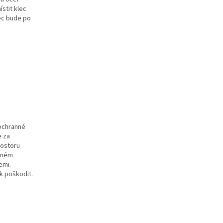
stit klec
lec bude po
 ochranné
e za
rostoru
ovném
emi.
k poškodit.