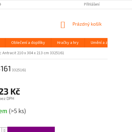
H ÚDAJŮ
Přihlášení
NÁKUPNÍ
Prázdný košík
KOŠÍK
Oblečení a doplňky
Hračky a hry
Umění a zábava
ec Antracit 210 x 304 x 213 cm 3325161
5161
3325161
23 Kč
 bez DPH
dem
(>5 ks)