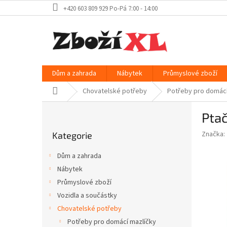
Přejít
+420 603 809 929 Po-Pá 7:00 - 14:00
na
obsah
Dům a zahrada
Nábytek
Průmyslové zboží
Domů
Chovatelské potřeby
Potřeby pro domácí
P
Ptač
o
Přeskočit
s
Značka:
Kategorie
kategorie
t
r
Dům a zahrada
a
Nábytek
n
Průmyslové zboží
n
í
Vozidla a součástky
p
Chovatelské potřeby
a
Potřeby pro domácí mazlíčky