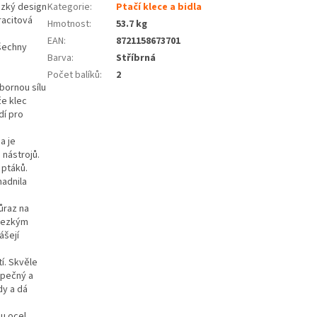
ezký design
Kategorie
:
Ptačí klece a bidla
racitová
Hmotnost
:
53.7 kg
EAN
:
8721158673701
všechny
Barva
:
Stříbrná
Počet balíků
:
2
bornou sílu
že klec
dí pro
a je
nástrojů.
 ptáků.
nadnila
ůraz na
 hezkým
ášejí
í. Skvěle
zpečný a
dy a dá
ou ocel