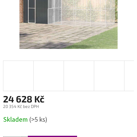
24 628 Kč
20 354 Kč bez DPH
Měrná
Skladem
(>5 ks)
cena: