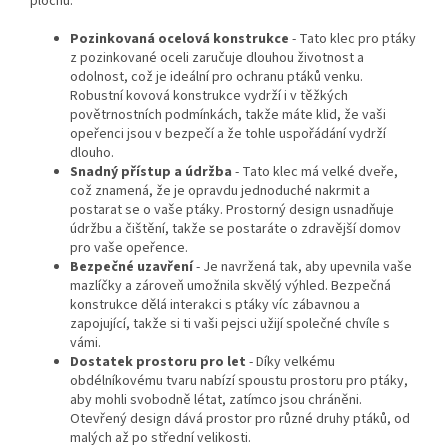
plochu.
Pozinkovaná ocelová konstrukce
- Tato klec pro ptáky
z pozinkované oceli zaručuje dlouhou životnost a
odolnost, což je ideální pro ochranu ptáků venku.
Robustní kovová konstrukce vydrží i v těžkých
povětrnostních podmínkách, takže máte klid, že vaši
opeřenci jsou v bezpečí a že tohle uspořádání vydrží
dlouho.
Snadný přístup a údržba
- Tato klec má velké dveře,
což znamená, že je opravdu jednoduché nakrmit a
postarat se o vaše ptáky. Prostorný design usnadňuje
údržbu a čištění, takže se postaráte o zdravější domov
pro vaše opeřence.
Bezpečné uzavření
- Je navržená tak, aby upevnila vaše
mazlíčky a zároveň umožnila skvělý výhled. Bezpečná
konstrukce dělá interakci s ptáky víc zábavnou a
zapojující, takže si ti vaši pejsci užijí společné chvíle s
vámi.
Dostatek prostoru pro let
- Díky velkému
obdélníkovému tvaru nabízí spoustu prostoru pro ptáky,
aby mohli svobodně létat, zatímco jsou chráněni.
Otevřený design dává prostor pro různé druhy ptáků, od
malých až po střední velikosti.