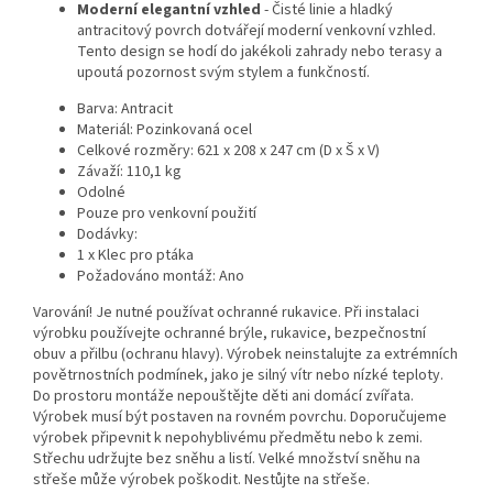
Moderní elegantní vzhled
- Čisté linie a hladký
antracitový povrch dotvářejí moderní venkovní vzhled.
Tento design se hodí do jakékoli zahrady nebo terasy a
upoutá pozornost svým stylem a funkčností.
Barva: Antracit
Materiál: Pozinkovaná ocel
Celkové rozměry: 621 x 208 x 247 cm (D x Š x V)
Závaží: 110,1 kg
Odolné
Pouze pro venkovní použití
Dodávky:
1 x Klec pro ptáka
Požadováno montáž: Ano
Varování! Je nutné používat ochranné rukavice. Při instalaci
výrobku používejte ochranné brýle, rukavice, bezpečnostní
obuv a přilbu (ochranu hlavy). Výrobek neinstalujte za extrémních
povětrnostních podmínek, jako je silný vítr nebo nízké teploty.
Do prostoru montáže nepouštějte děti ani domácí zvířata.
Výrobek musí být postaven na rovném povrchu. Doporučujeme
výrobek připevnit k nepohyblivému předmětu nebo k zemi.
Střechu udržujte bez sněhu a listí. Velké množství sněhu na
střeše může výrobek poškodit. Nestůjte na střeše.