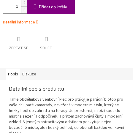
Přidat do košíku
Detailní informace
ZEPTAT SE
SDÍLET
Popis
Diskuze
Detailní popis produktu
Tahle obdélníková venkovní klec pro ptáky je parádní biotop pro
vaše chlupaté kamarády, navržená v moderním stylu, který se
hezky hodí do zahrad a na terasy. Je prostorná, nabízí spoustu
míst na sezení a odpočinek, a přitom zachovává čistý a moderní
vzhled. S jemným antracitovým odstínem poskytuje nejen
bezpečné místo, ale i hezký pohled, co obohatí každou venkovní