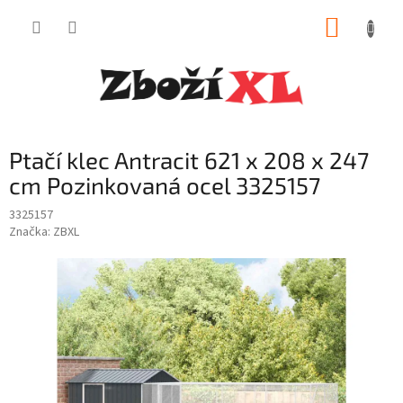
Přejít
NÁKUP
na
obsah
KOŠÍK
Ptačí klec Antracit 621 x 208 x 247
cm Pozinkovaná ocel 3325157
3325157
Značka:
ZBXL