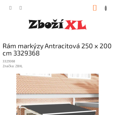
Přejít
NÁKUP
na
obsah
KOŠÍK
Rám markýzy Antracitová 250 x 200
cm 3329368
3329368
Značka:
ZBXL