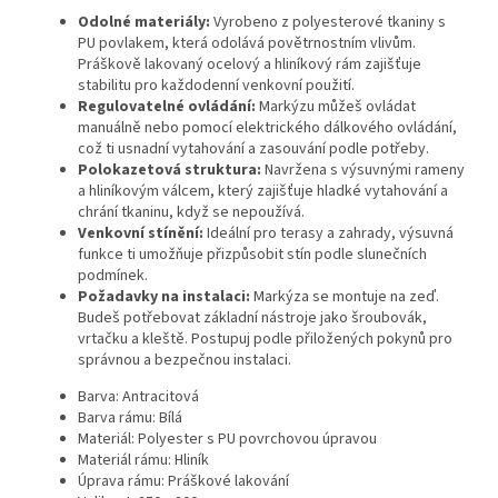
Odolné materiály:
Vyrobeno z polyesterové tkaniny s
PU povlakem, která odolává povětrnostním vlivům.
Práškově lakovaný ocelový a hliníkový rám zajišťuje
stabilitu pro každodenní venkovní použití.
Regulovatelné ovládání:
Markýzu můžeš ovládat
manuálně nebo pomocí elektrického dálkového ovládání,
což ti usnadní vytahování a zasouvání podle potřeby.
Polokazetová struktura:
Navržena s výsuvnými rameny
a hliníkovým válcem, který zajišťuje hladké vytahování a
chrání tkaninu, když se nepoužívá.
Venkovní stínění:
Ideální pro terasy a zahrady, výsuvná
funkce ti umožňuje přizpůsobit stín podle slunečních
podmínek.
Požadavky na instalaci:
Markýza se montuje na zeď.
Budeš potřebovat základní nástroje jako šroubovák,
vrtačku a kleště. Postupuj podle přiložených pokynů pro
správnou a bezpečnou instalaci.
Barva: Antracitová
Barva rámu: Bílá
Materiál: Polyester s PU povrchovou úpravou
Materiál rámu: Hliník
Úprava rámu: Práškové lakování