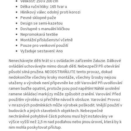
Velikost: 250 x 200 cm
Délka ruční kliky: 165 tvar u
Hliníkový válec odolný proti korozi
Pevné sklopné paže
Design se semi-kazetou
Dostupné s manuální kličkou
Nepromokavá textilie
Montážní příslušenství včetně
Pouze pro venkovní použití
Vyžaduje sestavení: Ano
Nenechávejte děti hrát si s ovládacím zařízením žaluzie. Dálkové
ovládání uchovávejte mimo dosah dětí. Nebezpečí! Při otevírání
působí silná pružina. NEODSTRAŇUJTE tento provaz, dokud
nedokončíte všechny kroky montáže, všechny šrouby nejsou
utaženy a výrobek není připevněn ke zdi! Varování! Při uvolňování
ramen buďte opatrní, protože jsou pod napětím! Náhlé uvolnění
ramene skládací markýzy může způsobit zranění. Varování: Před
použitím výrobku si přečtěte návod k obsluze. Varování: Provoz
v mrazivých podmínkách může výrobek poškodit. Vnější použití v
budovách a jiných stavebních objektech. Nebezpečné
nechráněné pohyblivé části pohonu musí být instalovány ve
výšce vyšší než 2,5 m nad podlahou nebo jinou úrovní, která by k
nim mohla poskytovat přístup.