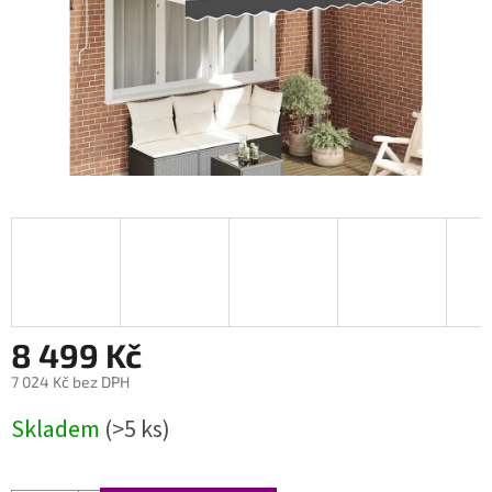
8 499 Kč
7 024 Kč bez DPH
Měrná
Skladem
(>5 ks)
cena: