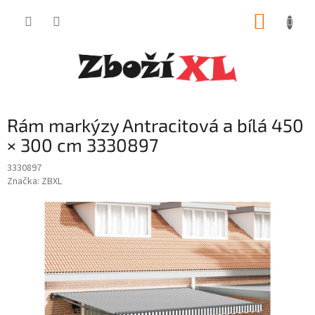
Přejít
NÁKUP
na
obsah
KOŠÍK
Rám markýzy Antracitová a bílá 450
× 300 cm 3330897
3330897
Značka:
ZBXL