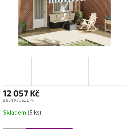
12 057 Kč
9 964 Kč bez DPH
Měrná
Skladem
(5 ks)
cena: