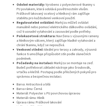
Odolné materiály:
Vyrobeno z polyesterové tkaniny s
PU povlakem, která odolává povětrnostním vlivům.
Práškově lakovaný ocelový a hliníkový rám zajišťuje
stabilitu pro každodenní venkovní použití.
Regulovatelné ovládání:
Markýzu můžeš ovládat
manuálně nebo pomocí elektrického dálkového ovládání,
což ti usnadní vytahování a zasouvání podle potřeby.
Polokazetová struktura:
Navržena s výsuvnými rameny
a hliníkovým válcem, který zajišťuje hladké vytahování a
chrání tkaninu, když se nepoužívá.
Venkovní stínění:
Ideální pro terasy a zahrady, výsuvná
funkce ti umožňuje přizpůsobit stín podle slunečních
podmínek.
Požadavky na instalaci:
Markýza se montuje na zeď.
Budeš potřebovat základní nástroje jako šroubovák,
vrtačku a kleště. Postupuj podle přiložených pokynů pro
správnou a bezpečnou instalaci.
Barva: Antracitová a bílá
Barva rámu: Černá
Materiál: Polyester s PU povrchovou úpravou
Materiál rámu: Hliník
Úprava rámu: Práškové lakování