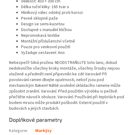
Velikost: 450 × 300 cm
Délka ruční kliky: 165 tvar u
Hliníkový válec odolný proti korozi
Pevné sklopné paže
Design se semi-kazetou
Dostupné s manuální kličkou
Nepromokavá textilie
Montážní příslušenství včetně
Pouze pro venkovní použití
Vyžaduje sestavení: Ano
Nebezpečí! Silná pružina. NEODSTRAŇUJTE toto lano, dokud
nedokončíte všechny kroky montáže, všechny šrouby nejsou
utažené a předmět není připevněn ke zdi! Varování! Při
povolování ramen dbejte opatrnosti, neboť jsou pod
mechanickým tlakem! Náhlé uvolnění skládacího ramene může
způsobit zranění. Varování: Před použitím výrobku si pečlivě
přečtěte návod k obsluze. Varování: Používání při teplotách pod
bodem mrazu může produkt poškodit. Externí použití v
budovách a jiných stavbách.
Doplňkové parametry
Kategorie
:
Markýzy