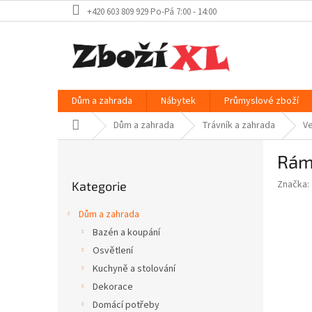
Přejít
+420 603 809 929 Po-Pá 7:00 - 14:00
na
obsah
Dům a zahrada
Nábytek
Průmyslové zboží
Domů
Dům a zahrada
Trávník a zahrada
Ve
P
Rám
o
Přeskočit
s
Značka:
Kategorie
kategorie
t
r
Dům a zahrada
a
Bazén a koupání
n
Osvětlení
n
í
Kuchyně a stolování
p
Dekorace
a
Domácí potřeby