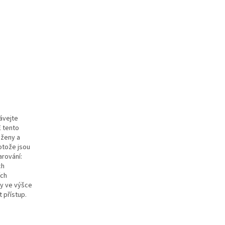
ávejte
E tento
aženy a
otože jsou
arování:
ch
ích
ny ve výšce
 přístup.