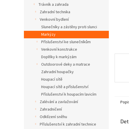
n
Trávník a zahrada
e
Zahradní technika
l
Venkovní bydlení
Slunečníky a zástěny proti slunci
Markýzy
Příslušenství ke slunečníkům
Venkovní konstrukce
Doplňky k markýzám
Outdoorové deky a matrace
Zahradní houpačky
Houpací sítě
Houpací sítě a příslušenství
Příslušenství k houpacím lavicím
Zalévání a zavlažování
Popi
Zahradničení
Odklízení sněhu
Det
Příslušenství k zahradní technice