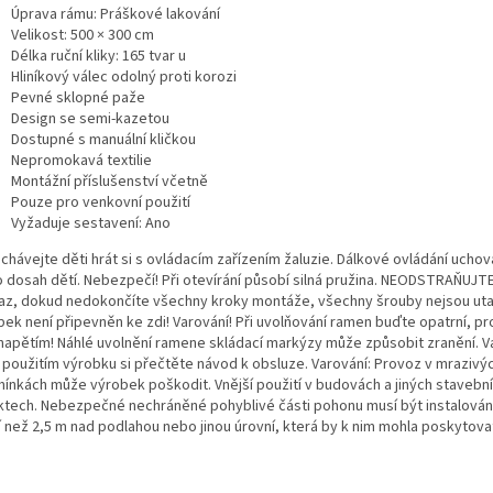
Úprava rámu: Práškové lakování
Velikost: 500 × 300 cm
Délka ruční kliky: 165 tvar u
Hliníkový válec odolný proti korozi
Pevné sklopné paže
Design se semi-kazetou
Dostupné s manuální kličkou
Nepromokavá textilie
Montážní příslušenství včetně
Pouze pro venkovní použití
Vyžaduje sestavení: Ano
chávejte děti hrát si s ovládacím zařízením žaluzie. Dálkové ovládání uchov
 dosah dětí. Nebezpečí! Při otevírání působí silná pružina. NEODSTRAŇUJT
az, dokud nedokončíte všechny kroky montáže, všechny šrouby nejsou ut
bek není připevněn ke zdi! Varování! Při uvolňování ramen buďte opatrní, pr
napětím! Náhlé uvolnění ramene skládací markýzy může způsobit zranění. V
 použitím výrobku si přečtěte návod k obsluze. Varování: Provoz v mrazivý
ínkách může výrobek poškodit. Vnější použití v budovách a jiných stavebn
ktech. Nebezpečné nechráněné pohyblivé části pohonu musí být instalová
í než 2,5 m nad podlahou nebo jinou úrovní, která by k nim mohla poskytovat