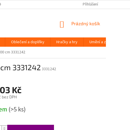
H ÚDAJŮ
Přihlášení
NÁKUPNÍ
Prázdný košík
KOŠÍK
Oblečení a doplňky
Hračky a hry
Umění a zábava
300 cm 3331242
0 cm 3331242
3331242
803 Kč
č bez DPH
dem
(>5 ks)