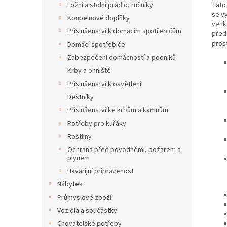
Tato
Ložní a stolní prádlo, ručníky
se v
Koupelnové doplňky
venk
Příslušenství k domácím spotřebičům
před
prost
Domácí spotřebiče
Zabezpečení domácností a podniků
Krby a ohniště
Příslušenství k osvětlení
Deštníky
Příslušenství ke krbům a kamnům
Potřeby pro kuřáky
Rostliny
Ochrana před povodněmi, požárem a
plynem
Havarijní připravenost
Nábytek
Průmyslové zboží
Vozidla a součástky
Chovatelské potřeby