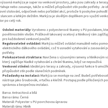
 výsuvná markýza je super na venkovní prostory, jako jsou zahrady a teras
ytahuje nebo zasunuje, takže si můžeš přizpůsobit stín podle potřeby. Je id
ovní stolování, odpočinek nebo pořádání akcí, protože ti poskytne pohodlí
 sluncem a lehkým deštěm. Markýza je skvělým doplňkem pro využití venk
or po celý rok.
Odolné materiály:
Vyrobeno z polyesterové tkaniny s PU povlakem, kt
povětrnostním vlivům. Práškově lakovaný ocelový a hliníkový rám zajišťuje
pro každodenní venkovní použití.
Regulovatelné ovládání:
Markýzu můžeš ovládat manuálně nebo pomo
elektrického dálkového ovládání, což ti usnadní vytahování a zasouvání 
potřeby.
Polokazetová struktura:
Navržena s výsuvnými rameny a hliníkovým v
který zajišťuje hladké vytahování a chrání tkaninu, když se nepoužívá.
Venkovní stínění:
Ideální pro terasy a zahrady, výsuvná funkce ti umožň
přizpůsobit stín podle slunečních podmínek.
Požadavky na instalaci:
Markýza se montuje na zeď. Budeš potřebovat
nástroje jako šroubovák, vrtačku a kleště. Postupuj podle přiložených p
správnou a bezpečnou instalaci.
Barva: Antracitová a bílá
Barva rámu: Černá
Materiál: Polyester s PU povrchovou úpravou
Materiál rámu: Hliník