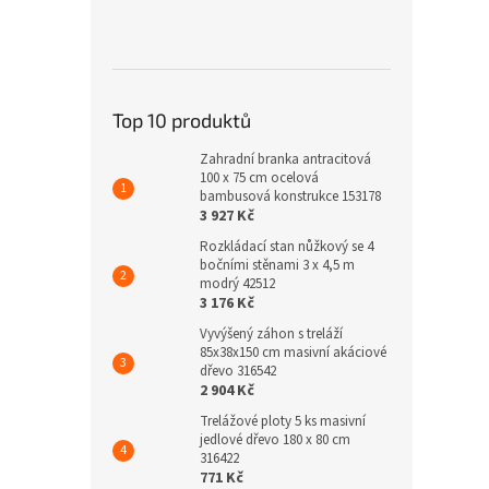
Top 10 produktů
Zahradní branka antracitová
100 x 75 cm ocelová
bambusová konstrukce 153178
3 927 Kč
Rozkládací stan nůžkový se 4
bočními stěnami 3 x 4,5 m
modrý 42512
3 176 Kč
Vyvýšený záhon s treláží
85x38x150 cm masivní akáciové
dřevo 316542
2 904 Kč
Trelážové ploty 5 ks masivní
jedlové dřevo 180 x 80 cm
316422
771 Kč