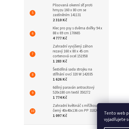
Plisovaná okenní síť proti
hmyzu 160 x 80 cm se
zastíněním 141131
2 310 Kč
Klec pro psy s dvěma dvířky 94 x
88 x 69 cm 170665
4 777 Kč
Zahradní vyvýšený záhon
rezavý 160 x 80 x 45 cm
cortenová ocel 151958
1 283 Kč
Šestidílná sada strojku na
stříhání ovcí 320 W 142035
1 626 Kč
6dílný paraván antracitový
520x180 cm textil 350272
1 774 Kč
Zahradní květináč s mřížkou
černý 40x40x136 cm PP 318269
Tento web p
1 097 Kč
vyjadřujete s
Z