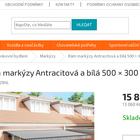
OBCHODNÍ PODMÍNKY
KONTAKTY
PODMÍNKY OCHRANY OSOBNÍC
HLEDAT
Vozidla a součástky
Chovatelské potřeby
Sportovní náčiní
nkovní bydlení
Markýzy
Rám markýzy Antracitová a bílá 500 × 
 markýzy Antracitová a bílá 500 × 30
ZBXL
15 
13 060 K
Měrná
Skla
cena: