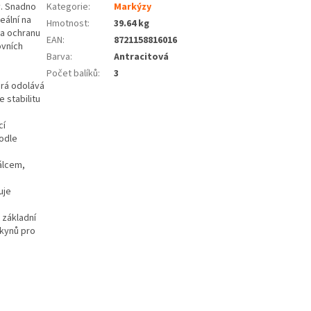
y. Snadno
Kategorie
:
Markýzy
eální na
Hmotnost
:
39.64 kg
 a ochranu
EAN
:
8721158816016
ovních
Barva
:
Antracitová
Počet balíků
:
3
erá odolává
 stabilitu
cí
podle
álcem,
uje
 základní
okynů pro