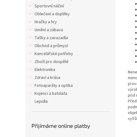
Sportovní náčiní
Oblečení a doplňky
Hračky a hry
Umění a zábava
Tašky a zavazadla
Obchod a průmysl
Kancelářské potřeby
Zboží pro dospělé
Elektronika
Nene
Zdraví a krása
mimo
prov
Fotoaparáty a optika
výro
Kojenci a batolata
pod 
Před
Lepidla
podm
obje
vyšš
Přijímáme online platby