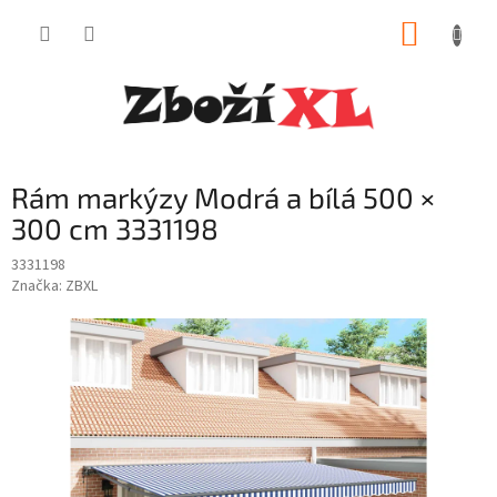
Přejít
NÁKUP
na
obsah
KOŠÍK
Rám markýzy Modrá a bílá 500 ×
300 cm 3331198
3331198
Značka:
ZBXL