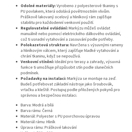
Odolné materiály:
Vyrobeno z polyesterové tkaniny s
PU povlakem, která odolává povětrnostním vlivům.
Práškově lakovaný ocelový a hliníkový rám zajišťuje
stabilitu pro každodenní venkovní použití.
Regulovatelné ovládání:
Markýzu můžeš ovládat
manuálně nebo pomocí elektrického dálkového ovládání,
což ti usnadní vytahování a zasouvání podle potřeby.
Polokazetová struktura:
Navržena s výsuvnými rameny
a hliníkovým válcem, který zajišťuje hladké vytahování a
chrání tkaninu, když se nepoužívá.
Venkovní stínění:
Ideální pro terasy a zahrady, výsuvná
funkce ti umožňuje přizpůsobit stín podle slunečních
podmínek.
Požadavky na instalaci:
Markýza se montuje na zeď.
Budeš potřebovat základní nástroje jako šroubovák,
vrtačku a kleště. Postupuj podle přiložených pokynů pro
správnou a bezpečnou instalaci.
Barva: Modrá a bílá
Barva rámu: Černá
Materiál: Polyester s PU povrchovou úpravou
Materiál rámu: Hliník
Úprava rámu: Práškové lakování