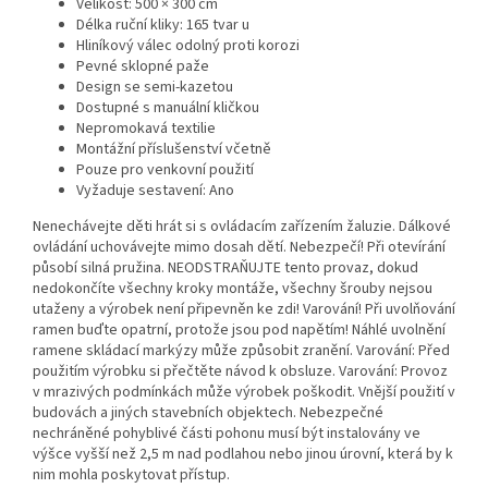
Velikost: 500 × 300 cm
Délka ruční kliky: 165 tvar u
Hliníkový válec odolný proti korozi
Pevné sklopné paže
Design se semi-kazetou
Dostupné s manuální kličkou
Nepromokavá textilie
Montážní příslušenství včetně
Pouze pro venkovní použití
Vyžaduje sestavení: Ano
Nenechávejte děti hrát si s ovládacím zařízením žaluzie. Dálkové
ovládání uchovávejte mimo dosah dětí. Nebezpečí! Při otevírání
působí silná pružina. NEODSTRAŇUJTE tento provaz, dokud
nedokončíte všechny kroky montáže, všechny šrouby nejsou
utaženy a výrobek není připevněn ke zdi! Varování! Při uvolňování
ramen buďte opatrní, protože jsou pod napětím! Náhlé uvolnění
ramene skládací markýzy může způsobit zranění. Varování: Před
použitím výrobku si přečtěte návod k obsluze. Varování: Provoz
v mrazivých podmínkách může výrobek poškodit. Vnější použití v
budovách a jiných stavebních objektech. Nebezpečné
nechráněné pohyblivé části pohonu musí být instalovány ve
výšce vyšší než 2,5 m nad podlahou nebo jinou úrovní, která by k
nim mohla poskytovat přístup.