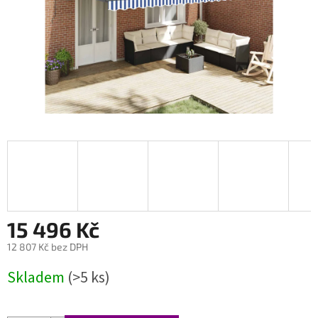
15 496 Kč
12 807 Kč bez DPH
Měrná
Skladem
(>5 ks)
cena: