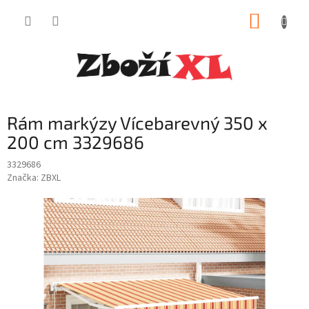
Přejít
NÁKUP
na
obsah
KOŠÍK
Rám markýzy Vícebarevný 350 x
200 cm 3329686
3329686
Značka:
ZBXL