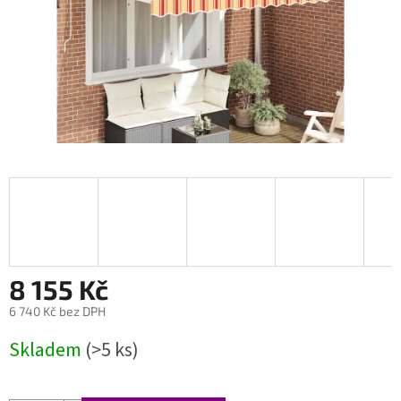
8 155 Kč
6 740 Kč bez DPH
Měrná
Skladem
(>5 ks)
cena: