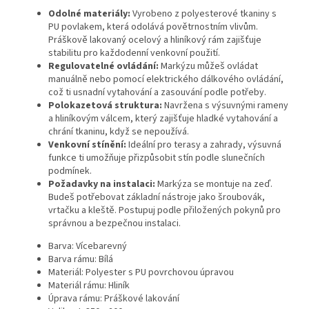
Odolné materiály:
Vyrobeno z polyesterové tkaniny s
PU povlakem, která odolává povětrnostním vlivům.
Práškově lakovaný ocelový a hliníkový rám zajišťuje
stabilitu pro každodenní venkovní použití.
Regulovatelné ovládání:
Markýzu můžeš ovládat
manuálně nebo pomocí elektrického dálkového ovládání,
což ti usnadní vytahování a zasouvání podle potřeby.
Polokazetová struktura:
Navržena s výsuvnými rameny
a hliníkovým válcem, který zajišťuje hladké vytahování a
chrání tkaninu, když se nepoužívá.
Venkovní stínění:
Ideální pro terasy a zahrady, výsuvná
funkce ti umožňuje přizpůsobit stín podle slunečních
podmínek.
Požadavky na instalaci:
Markýza se montuje na zeď.
Budeš potřebovat základní nástroje jako šroubovák,
vrtačku a kleště. Postupuj podle přiložených pokynů pro
správnou a bezpečnou instalaci.
Barva: Vícebarevný
Barva rámu: Bílá
Materiál: Polyester s PU povrchovou úpravou
Materiál rámu: Hliník
Úprava rámu: Práškové lakování