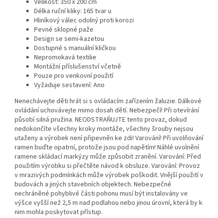
Velikost: 350 x 200 cm
Délka ruční kliky: 165 tvar u
Hliníkový válec odolný proti korozi
Pevné sklopné paže
Design se semi-kazetou
Dostupné s manuální kličkou
Nepromokavá textilie
Montážní příslušenství včetně
Pouze pro venkovní použití
Vyžaduje sestavení: Ano
Nenechávejte děti hrát si s ovládacím zařízením žaluzie. Dálkové
ovládání uchovávejte mimo dosah dětí. Nebezpečí! Při otevírání
působí silná pružina. NEODSTRAŇUJTE tento provaz, dokud
nedokončíte všechny kroky montáže, všechny šrouby nejsou
utaženy a výrobek není připevněn ke zdi! Varování! Při uvolňování
ramen buďte opatrní, protože jsou pod napětím! Náhlé uvolnění
ramene skládací markýzy může způsobit zranění. Varování: Před
použitím výrobku si přečtěte návod k obsluze. Varování: Provoz
v mrazivých podmínkách může výrobek poškodit. Vnější použití v
budovách a jiných stavebních objektech. Nebezpečné
nechráněné pohyblivé části pohonu musí být instalovány ve
výšce vyšší než 2,5 m nad podlahou nebo jinou úrovní, která by k
nim mohla poskytovat přístup.