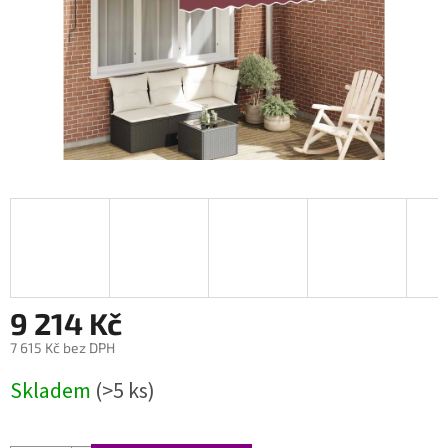
9 214 Kč
7 615 Kč bez DPH
Měrná
Skladem
(>5 ks)
cena: