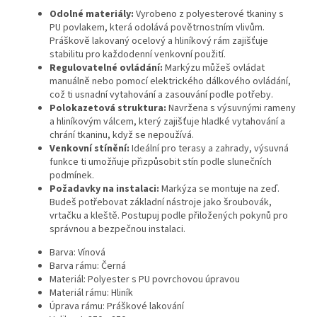
Odolné materiály:
Vyrobeno z polyesterové tkaniny s
PU povlakem, která odolává povětrnostním vlivům.
Práškově lakovaný ocelový a hliníkový rám zajišťuje
stabilitu pro každodenní venkovní použití.
Regulovatelné ovládání:
Markýzu můžeš ovládat
manuálně nebo pomocí elektrického dálkového ovládání,
což ti usnadní vytahování a zasouvání podle potřeby.
Polokazetová struktura:
Navržena s výsuvnými rameny
a hliníkovým válcem, který zajišťuje hladké vytahování a
chrání tkaninu, když se nepoužívá.
Venkovní stínění:
Ideální pro terasy a zahrady, výsuvná
funkce ti umožňuje přizpůsobit stín podle slunečních
podmínek.
Požadavky na instalaci:
Markýza se montuje na zeď.
Budeš potřebovat základní nástroje jako šroubovák,
vrtačku a kleště. Postupuj podle přiložených pokynů pro
správnou a bezpečnou instalaci.
Barva: Vínová
Barva rámu: Černá
Materiál: Polyester s PU povrchovou úpravou
Materiál rámu: Hliník
Úprava rámu: Práškové lakování