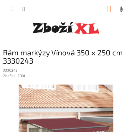
Přejít
NÁKUP
na
obsah
KOŠÍK
Rám markýzy Vínová 350 x 250 cm
3330243
3330243
Značka:
ZBXL