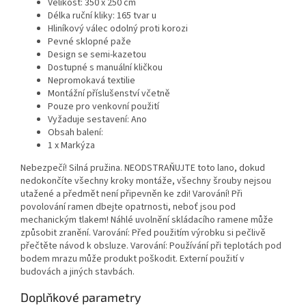
Velikost: 350 x 250 cm
Délka ruční kliky: 165 tvar u
Hliníkový válec odolný proti korozi
Pevné sklopné paže
Design se semi-kazetou
Dostupné s manuální kličkou
Nepromokavá textilie
Montážní příslušenství včetně
Pouze pro venkovní použití
Vyžaduje sestavení: Ano
Obsah balení:
1 x Markýza
Nebezpečí! Silná pružina. NEODSTRAŇUJTE toto lano, dokud
nedokončíte všechny kroky montáže, všechny šrouby nejsou
utažené a předmět není připevněn ke zdi! Varování! Při
povolování ramen dbejte opatrnosti, neboť jsou pod
mechanickým tlakem! Náhlé uvolnění skládacího ramene může
způsobit zranění. Varování: Před použitím výrobku si pečlivě
přečtěte návod k obsluze. Varování: Používání při teplotách pod
bodem mrazu může produkt poškodit. Externí použití v
budovách a jiných stavbách.
Doplňkové parametry