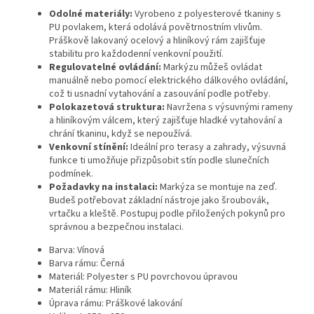
Odolné materiály:
Vyrobeno z polyesterové tkaniny s
PU povlakem, která odolává povětrnostním vlivům.
Práškově lakovaný ocelový a hliníkový rám zajišťuje
stabilitu pro každodenní venkovní použití.
Regulovatelné ovládání:
Markýzu můžeš ovládat
manuálně nebo pomocí elektrického dálkového ovládání,
což ti usnadní vytahování a zasouvání podle potřeby.
Polokazetová struktura:
Navržena s výsuvnými rameny
a hliníkovým válcem, který zajišťuje hladké vytahování a
chrání tkaninu, když se nepoužívá.
Venkovní stínění:
Ideální pro terasy a zahrady, výsuvná
funkce ti umožňuje přizpůsobit stín podle slunečních
podmínek.
Požadavky na instalaci:
Markýza se montuje na zeď.
Budeš potřebovat základní nástroje jako šroubovák,
vrtačku a kleště. Postupuj podle přiložených pokynů pro
správnou a bezpečnou instalaci.
Barva: Vínová
Barva rámu: Černá
Materiál: Polyester s PU povrchovou úpravou
Materiál rámu: Hliník
Úprava rámu: Práškové lakování