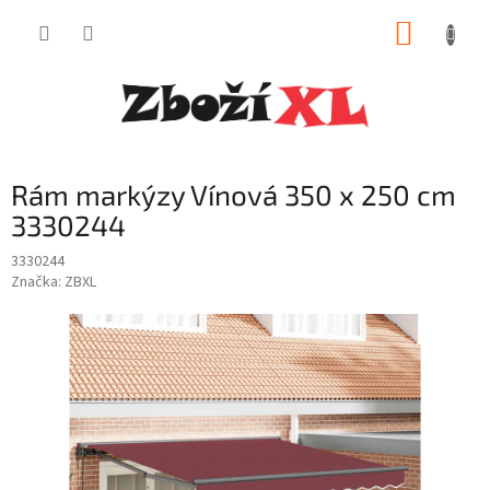
Přejít
NÁKUP
na
obsah
KOŠÍK
Rám markýzy Vínová 350 x 250 cm
3330244
3330244
Značka:
ZBXL