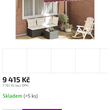
9 415 Kč
7 781 Kč bez DPH
Měrná
Skladem
(>5 ks)
cena: