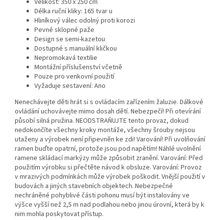
Velikost: 350 x 250 cm
Délka ruční kliky: 165 tvar u
Hliníkový válec odolný proti korozi
Pevné sklopné paže
Design se semi-kazetou
Dostupné s manuální kličkou
Nepromokavá textilie
Montážní příslušenství včetně
Pouze pro venkovní použití
Vyžaduje sestavení: Ano
Nenechávejte děti hrát si s ovládacím zařízením žaluzie. Dálkové
ovládání uchovávejte mimo dosah dětí. Nebezpečí! Při otevírání
působí silná pružina. NEODSTRAŇUJTE tento provaz, dokud
nedokončíte všechny kroky montáže, všechny šrouby nejsou
utaženy a výrobek není připevněn ke zdi! Varování! Při uvolňování
ramen buďte opatrní, protože jsou pod napětím! Náhlé uvolnění
ramene skládací markýzy může způsobit zranění. Varování: Před
použitím výrobku si přečtěte návod k obsluze. Varování: Provoz
v mrazivých podmínkách může výrobek poškodit. Vnější použití v
budovách a jiných stavebních objektech. Nebezpečné
nechráněné pohyblivé části pohonu musí být instalovány ve
výšce vyšší než 2,5 m nad podlahou nebo jinou úrovní, která by k
nim mohla poskytovat přístup.