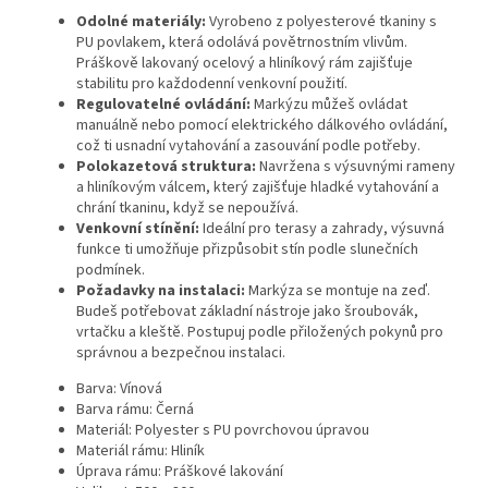
Odolné materiály:
Vyrobeno z polyesterové tkaniny s
PU povlakem, která odolává povětrnostním vlivům.
Práškově lakovaný ocelový a hliníkový rám zajišťuje
stabilitu pro každodenní venkovní použití.
Regulovatelné ovládání:
Markýzu můžeš ovládat
manuálně nebo pomocí elektrického dálkového ovládání,
což ti usnadní vytahování a zasouvání podle potřeby.
Polokazetová struktura:
Navržena s výsuvnými rameny
a hliníkovým válcem, který zajišťuje hladké vytahování a
chrání tkaninu, když se nepoužívá.
Venkovní stínění:
Ideální pro terasy a zahrady, výsuvná
funkce ti umožňuje přizpůsobit stín podle slunečních
podmínek.
Požadavky na instalaci:
Markýza se montuje na zeď.
Budeš potřebovat základní nástroje jako šroubovák,
vrtačku a kleště. Postupuj podle přiložených pokynů pro
správnou a bezpečnou instalaci.
Barva: Vínová
Barva rámu: Černá
Materiál: Polyester s PU povrchovou úpravou
Materiál rámu: Hliník
Úprava rámu: Práškové lakování