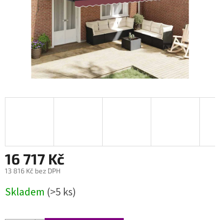
16 717 Kč
13 816 Kč bez DPH
Měrná
Skladem
(>5 ks)
cena: