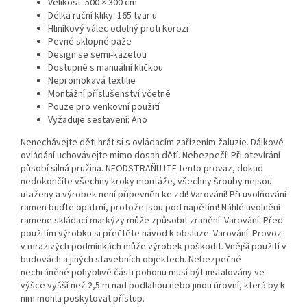
Velikost: 500 × 300 cm
Délka ruční kliky: 165 tvar u
Hliníkový válec odolný proti korozi
Pevné sklopné paže
Design se semi-kazetou
Dostupné s manuální kličkou
Nepromokavá textilie
Montážní příslušenství včetně
Pouze pro venkovní použití
Vyžaduje sestavení: Ano
Nenechávejte děti hrát si s ovládacím zařízením žaluzie. Dálkové
ovládání uchovávejte mimo dosah dětí. Nebezpečí! Při otevírání
působí silná pružina. NEODSTRAŇUJTE tento provaz, dokud
nedokončíte všechny kroky montáže, všechny šrouby nejsou
utaženy a výrobek není připevněn ke zdi! Varování! Při uvolňování
ramen buďte opatrní, protože jsou pod napětím! Náhlé uvolnění
ramene skládací markýzy může způsobit zranění. Varování: Před
použitím výrobku si přečtěte návod k obsluze. Varování: Provoz
v mrazivých podmínkách může výrobek poškodit. Vnější použití v
budovách a jiných stavebních objektech. Nebezpečné
nechráněné pohyblivé části pohonu musí být instalovány ve
výšce vyšší než 2,5 m nad podlahou nebo jinou úrovní, která by k
nim mohla poskytovat přístup.