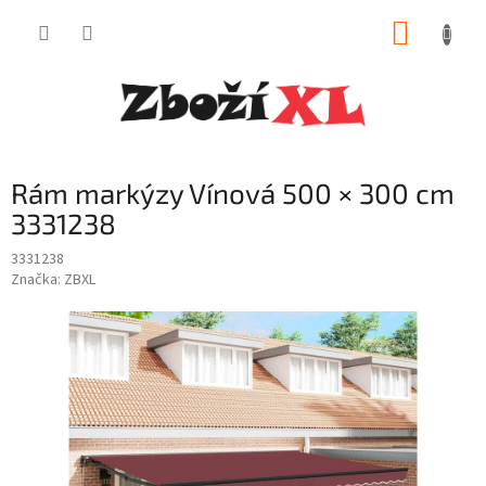
Přejít
NÁKUP
na
obsah
KOŠÍK
Rám markýzy Vínová 500 × 300 cm
3331238
3331238
Značka:
ZBXL