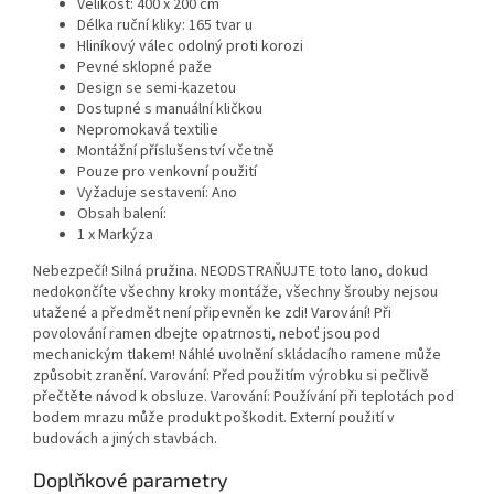
Velikost: 400 x 200 cm
Délka ruční kliky: 165 tvar u
Hliníkový válec odolný proti korozi
Pevné sklopné paže
Design se semi-kazetou
Dostupné s manuální kličkou
Nepromokavá textilie
Montážní příslušenství včetně
Pouze pro venkovní použití
Vyžaduje sestavení: Ano
Obsah balení:
1 x Markýza
Nebezpečí! Silná pružina. NEODSTRAŇUJTE toto lano, dokud
nedokončíte všechny kroky montáže, všechny šrouby nejsou
utažené a předmět není připevněn ke zdi! Varování! Při
povolování ramen dbejte opatrnosti, neboť jsou pod
mechanickým tlakem! Náhlé uvolnění skládacího ramene může
způsobit zranění. Varování: Před použitím výrobku si pečlivě
přečtěte návod k obsluze. Varování: Používání při teplotách pod
bodem mrazu může produkt poškodit. Externí použití v
budovách a jiných stavbách.
Doplňkové parametry