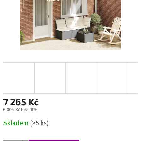
7 265 Kč
6 004 Kč bez DPH
Měrná
Skladem
(>5 ks)
cena: