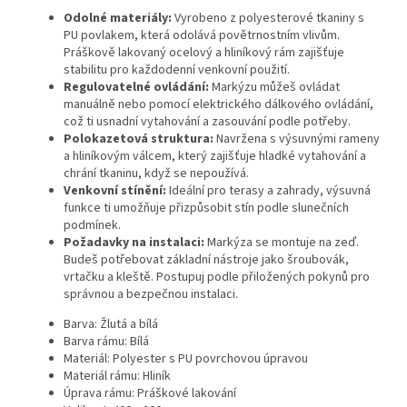
Odolné materiály:
Vyrobeno z polyesterové tkaniny s
PU povlakem, která odolává povětrnostním vlivům.
Práškově lakovaný ocelový a hliníkový rám zajišťuje
stabilitu pro každodenní venkovní použití.
Regulovatelné ovládání:
Markýzu můžeš ovládat
manuálně nebo pomocí elektrického dálkového ovládání,
což ti usnadní vytahování a zasouvání podle potřeby.
Polokazetová struktura:
Navržena s výsuvnými rameny
a hliníkovým válcem, který zajišťuje hladké vytahování a
chrání tkaninu, když se nepoužívá.
Venkovní stínění:
Ideální pro terasy a zahrady, výsuvná
funkce ti umožňuje přizpůsobit stín podle slunečních
podmínek.
Požadavky na instalaci:
Markýza se montuje na zeď.
Budeš potřebovat základní nástroje jako šroubovák,
vrtačku a kleště. Postupuj podle přiložených pokynů pro
správnou a bezpečnou instalaci.
Barva: Žlutá a bílá
Barva rámu: Bílá
Materiál: Polyester s PU povrchovou úpravou
Materiál rámu: Hliník
Úprava rámu: Práškové lakování