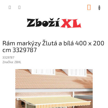
Přejít
NÁKUP
na
obsah
KOŠÍK
Rám markýzy Žlutá a bílá 400 x 200
cm 3329787
3329787
Značka:
ZBXL