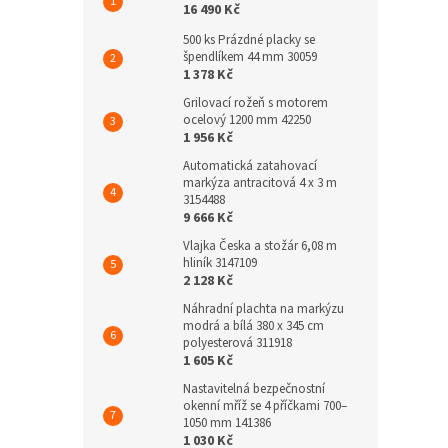
16 490 Kč
500 ks Prázdné placky se
špendlíkem 44 mm 30059
1 378 Kč
Grilovací rožeň s motorem
ocelový 1200 mm 42250
1 956 Kč
Automatická zatahovací
markýza antracitová 4 x 3 m
3154488
9 666 Kč
Vlajka Česka a stožár 6,08 m
hliník 3147109
2 128 Kč
Náhradní plachta na markýzu
modrá a bílá 380 x 345 cm
polyesterová 311918
1 605 Kč
Nastavitelná bezpečnostní
okenní mříž se 4 příčkami 700–
1050 mm 141386
1 030 Kč