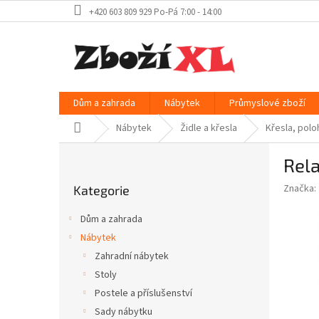
Přejít
+420 603 809 929 Po-Pá 7:00 - 14:00
na
obsah
Dům a zahrada
Nábytek
Průmyslové zboží
Domů
Nábytek
Židle a křesla
Křesla, polo
P
Rela
o
Přeskočit
s
Značka:
Kategorie
kategorie
t
r
Dům a zahrada
a
Nábytek
n
Zahradní nábytek
n
í
Stoly
p
Postele a příslušenství
a
Sady nábytku