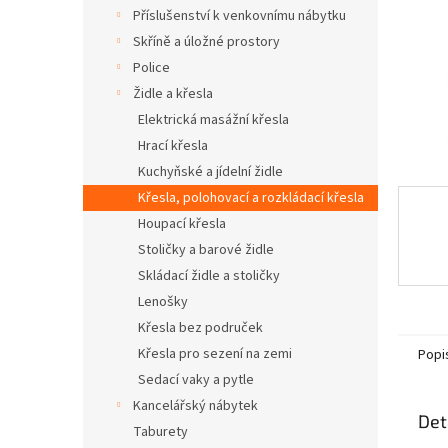
n
Příslušenství k venkovnímu nábytku
e
Skříně a úložné prostory
l
Police
Židle a křesla
Elektrická masážní křesla
Hrací křesla
Kuchyňské a jídelní židle
Křesla, polohovací a rozkládací křesla
Houpací křesla
Stoličky a barové židle
Skládací židle a stoličky
Lenošky
Křesla bez područek
Křesla pro sezení na zemi
Popi
Sedací vaky a pytle
Kancelářský nábytek
Det
Taburety