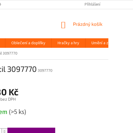
H ÚDAJŮ
Přihlášení
NÁKUPNÍ
Prázdný košík
KOŠÍK
Oblečení a doplňky
Hračky a hry
Umění a zábava
il 3097770
til 3097770
3097770
80 Kč
 bez DPH
dem
(>5 ks)