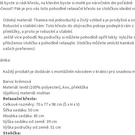
ili byste si rádi křeslo, na kterém byste si mohli po náročném dni pořádně
inout? Pak je pro vás toto pohodlné relaxační křeslo se stoličkou ideální v
Odolný materiál: Tkanina má jednoduchý a čistý vzhled a je prodyšná a od
Robustní a stabilní rám: Toto křeslo do obývacího pokoje podepírá rám z
překližky, a proto je robustní a stabilní.
Ještě více pohodlí: Na područky si můžete pohodlně opřít lokty. Vyložte s
přiloženou stoličku a pohodlně relaxujte. Stoličku můžete umístit kamkoli
vašich preferencí.
ámka:
Každý produkt je dodáván s montážním návodem v krabici pro snadnou 
Barva: krémová
Materiál: textil (100% polyester), kov, překližka
Výplňový materiál: molitan
Relaxační křeslo:
Celkové rozměry: 70 x 77 x 98 cm (Š x H x V)
Šířka sedáku: 50 cm
Hloubka sedáku: 45 cm
Výška sedáku od země: 39 cm
Výška područky od země: 51 cm
Stolička: