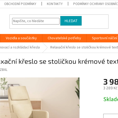
OBCHODNÍ PODMÍNKY
KONTAKTY
PODMÍNKY OCHRANY OSOBNÍC
HLEDAT
Vozidla a součástky
Chovatelské potřeby
Sportovní náčiní
hovací a rozkládací křesla
Relaxační křeslo se stoličkou krémové text
xační křeslo se stoličkou krémové tex
ZBXL
3 9
3 289 Kč
Měrná
Skla
cena: