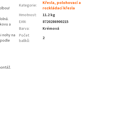
Křesla, polohovací a
Kategorie
:
olbou!
rozkládací křesla
Hmotnost
:
11.2 kg
olná.
EAN
:
8720286900215
 kovu a
Barva
:
Krémová
i nohy na
Počet
2
 podle
balíků
:
montáž.