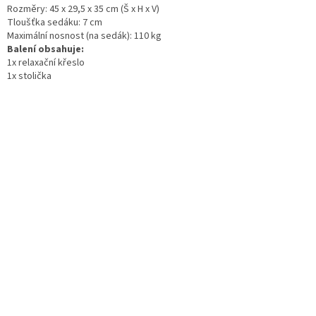
Rozměry: 45 x 29,5 x 35 cm (Š x H x V)
Tloušťka sedáku: 7 cm
Maximální nosnost (na sedák): 110 kg
Balení obsahuje:
1x relaxační křeslo
1x stolička