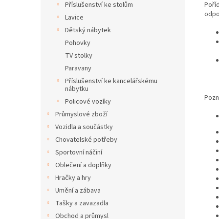
Poříd
Příslušenství ke stolům
odpoč
Lavice
Dětský nábytek
Pohovky
TV stolky
Paravany
Příslušenství ke kancelářskému
nábytku
Pozn
Policové vozíky
Průmyslové zboží
Vozidla a součástky
Chovatelské potřeby
Sportovní náčiní
Oblečení a doplňky
Hračky a hry
Umění a zábava
Tašky a zavazadla
Obchod a průmysl