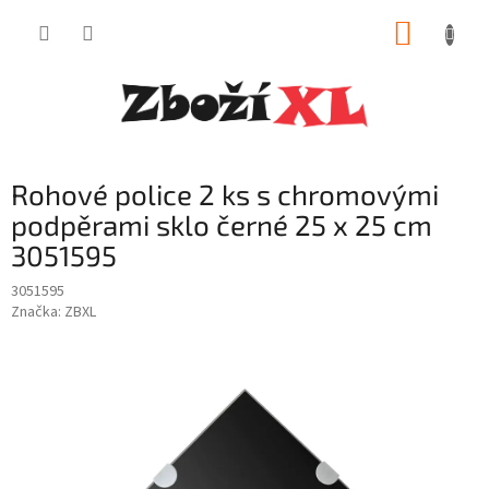
Přejít
NÁKUP
na
obsah
KOŠÍK
Rohové police 2 ks s chromovými
podpěrami sklo černé 25 x 25 cm
3051595
3051595
Značka:
ZBXL