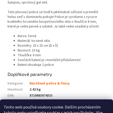
šampon, sprchový gel atd.
Tato plovoucí police se hodí k jakémukoli zařízení a promění
holou zeď v dominantu pokoje! Police je vyrobena z vysoce
kvalitního tvrzeného bezpečnostního skla o tloušťce 8 mm,
které je velmi pevné a odolné. Je také velmi snadné ji očistit.
Barva: černá
Materiál: tvrzené sklo
Rozměry: 25 x 25 cm (D x Š)
Nosnost: 15 kg
Tloušťka: 8 mm
Součástí balení je i montážní příslušenství
Balení obsahuje 2 police
Doplňkové parametry
Kategorie
:
Nástěnné police & římsy
Hmotnost
:
2.42 kg
EAN
:
8719883874333
Barva
:
Černý
Tento web používá soubory cookie. Dalším procházením
Počet balíků
:
2
tohoto webu vyjadřujete souhlas s jejich používáním.. Více