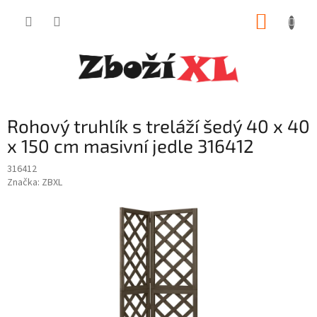
Přejít
NÁKUP
na
obsah
KOŠÍK
Rohový truhlík s treláží šedý 40 x 40
x 150 cm masivní jedle 316412
316412
Značka:
ZBXL