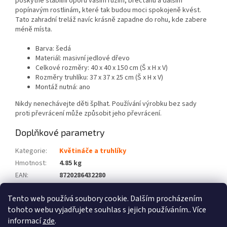
poskytne stabilní oporu vašim růžím, břečťanu a dalším
popínavým rostlinám, které tak budou moci spokojeně kvést.
Tato zahradní treláž navíc krásně zapadne do rohu, kde zabere
méně místa.
Barva: šedá
Materiál: masivní jedlové dřevo
Celkové rozměry: 40 x 40 x 150 cm (Š x H x V)
Rozměry truhlíku: 37 x 37 x 25 cm (Š x H x V)
Montáž nutná: ano
Nikdy nenechávejte děti šplhat. Používání výrobku bez sady
proti převrácení může způsobit jeho převrácení.
Doplňkové parametry
Kategorie
:
Květináče a truhlíky
Hmotnost
:
4.85 kg
EAN
:
8720286432280
Barva
:
Šedá
Tento web používá soubory cookie. Dalším procházením
Počet balíků
:
1
tohoto webu vyjadřujete souhlas s jejich používáním.. Více
informací
zde
.