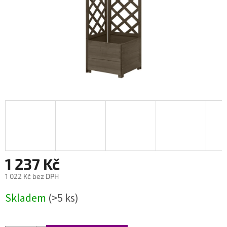
1 237 Kč
1 022 Kč bez DPH
Měrná
Skladem
(>5 ks)
cena: