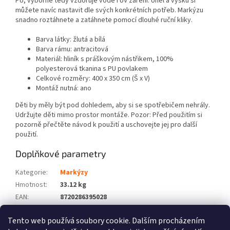
PU, výborně tedy vzdoruje vodě i UV záření. Úhel a výšku si
můžete navíc nastavit dle svých konkrétních potřeb. Markýzu
snadno roztáhnete a zatáhnete pomocí dlouhé ruční kliky.
Barva látky: žlutá a bílá
Barva rámu: antracitová
Materiál: hliník s práškovým nástřikem, 100%
polyesterová tkanina s PU povlakem
Celkové rozměry: 400 x 350 cm (Š x V)
Montáž nutná: ano
Děti by měly být pod dohledem, aby si se spotřebičem nehrály.
Udržujte děti mimo prostor montáže. Pozor: Před použitím si
pozorně přečtěte návod k použití a uschovejte jej pro další
použití.
Doplňkové parametry
Kategorie
:
Markýzy
Hmotnost
:
33.12 kg
EAN
:
8720286395028
Barva
:
Žlutá
Tento web používá soubory cookie. Dalším procházením
Počet balíků
:
2