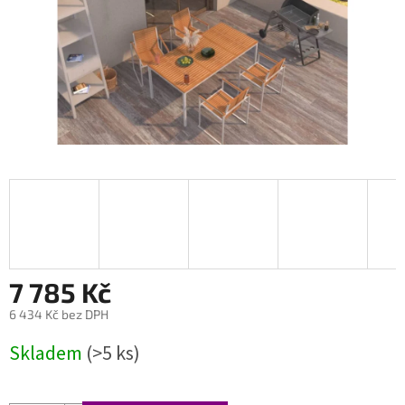
7 785 Kč
6 434 Kč bez DPH
Měrná
Skladem
(>5 ks)
cena: