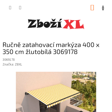
Přejít
NÁKUP
na
obsah
KOŠÍK
Ručně zatahovací markýza 400 x
350 cm žlutobílá 3069178
3069178
Značka:
ZBXL