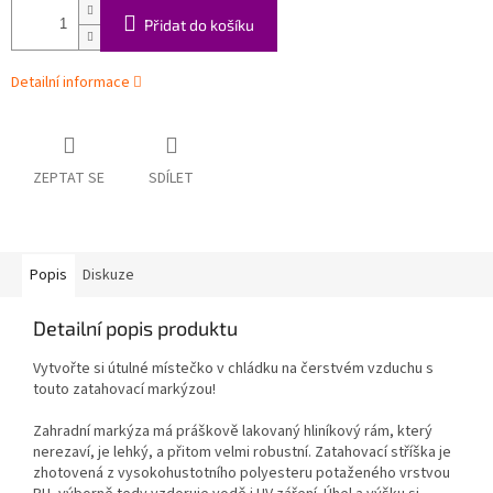
Přidat do košíku
Detailní informace
ZEPTAT SE
SDÍLET
Popis
Diskuze
Detailní popis produktu
Vytvořte si útulné místečko v chládku na čerstvém vzduchu s
touto zatahovací markýzou!
Zahradní markýza má práškově lakovaný hliníkový rám, který
nerezaví, je lehký, a přitom velmi robustní. Zatahovací stříška je
zhotovená z vysokohustotního polyesteru potaženého vrstvou