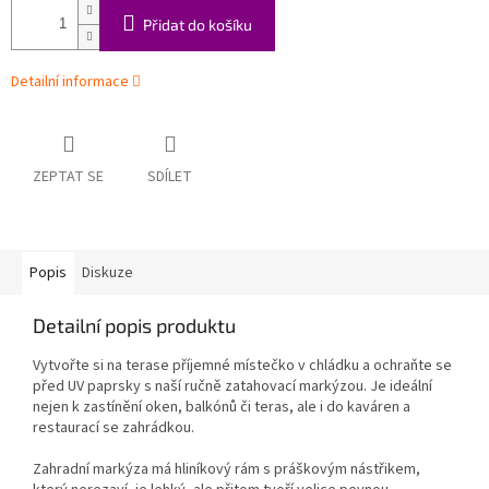
Přidat do košíku
Detailní informace
ZEPTAT SE
SDÍLET
Popis
Diskuze
Detailní popis produktu
Vytvořte si na terase příjemné místečko v chládku a ochraňte se
před UV paprsky s naší ručně zatahovací markýzou. Je ideální
nejen k zastínění oken, balkónů či teras, ale i do kaváren a
restaurací se zahrádkou.
Zahradní markýza má hliníkový rám s práškovým nástřikem,