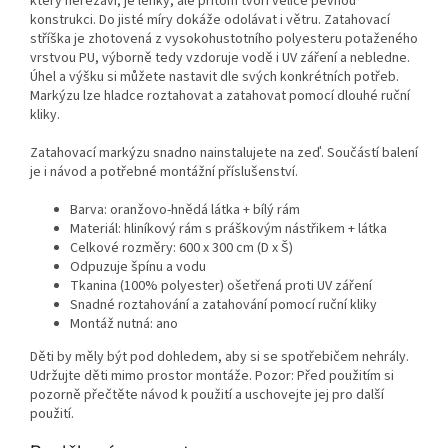
který nerezaví, je lehký, ale přitom tvoří velice pevnou
konstrukci. Do jisté míry dokáže odolávat i větru. Zatahovací
stříška je zhotovená z vysokohustotního polyesteru potaženého
vrstvou PU, výborně tedy vzdoruje vodě i UV záření a nebledne.
Úhel a výšku si můžete nastavit dle svých konkrétních potřeb.
Markýzu lze hladce roztahovat a zatahovat pomocí dlouhé ruční
kliky.
Zatahovací markýzu snadno nainstalujete na zeď. Součástí balení
je i návod a potřebné montážní příslušenství.
Barva: oranžovo-hnědá látka + bílý rám
Materiál: hliníkový rám s práškovým nástřikem + látka
Celkové rozměry: 600 x 300 cm (D x Š)
Odpuzuje špínu a vodu
Tkanina (100% polyester) ošetřená proti UV záření
Snadné roztahování a zatahování pomocí ruční kliky
Montáž nutná: ano
Děti by měly být pod dohledem, aby si se spotřebičem nehrály.
Udržujte děti mimo prostor montáže. Pozor: Před použitím si
pozorně přečtěte návod k použití a uschovejte jej pro další
použití.