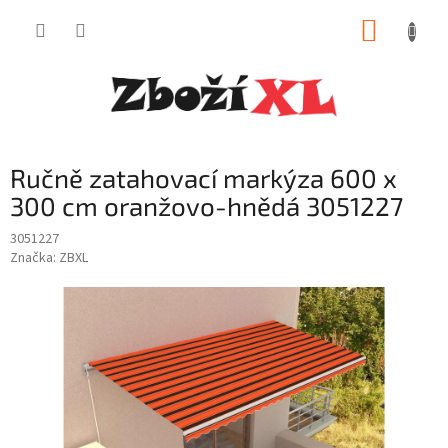
Přejít
NÁKUP
na
obsah
KOŠÍK
Ručně zatahovací markýza 600 x
300 cm oranžovo-hnědá 3051227
3051227
Značka:
ZBXL