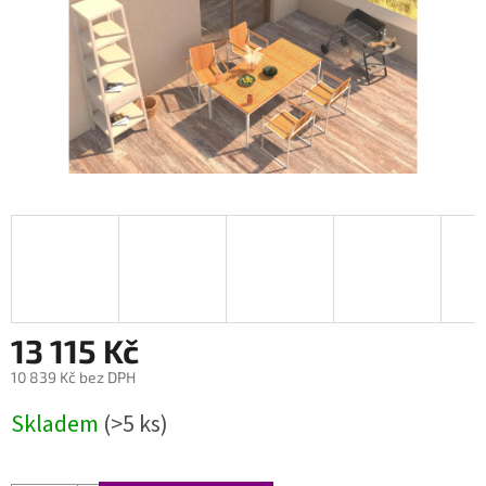
13 115 Kč
10 839 Kč bez DPH
Měrná
Skladem
(>5 ks)
cena: