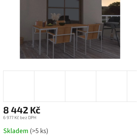
8 442 Kč
6 977 Kč bez DPH
Měrná
Skladem
(>5 ks)
cena: