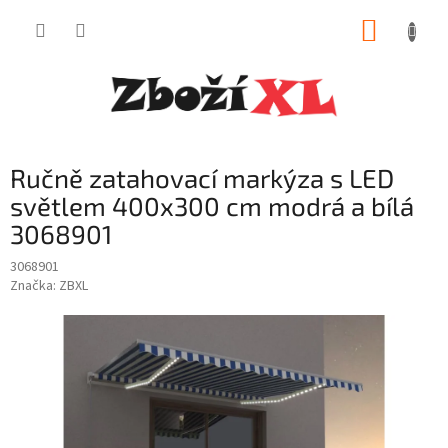
Přejít
NÁKUP
na
obsah
KOŠÍK
Ručně zatahovací markýza s LED
světlem 400x300 cm modrá a bílá
3068901
3068901
Značka:
ZBXL