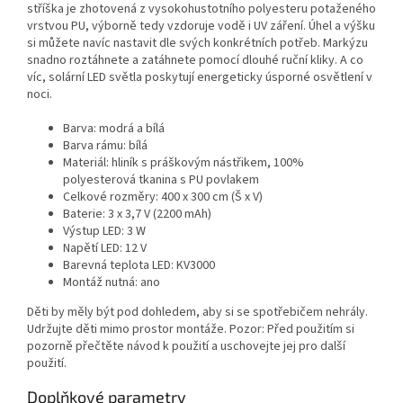
stříška je zhotovená z vysokohustotního polyesteru potaženého
vrstvou PU, výborně tedy vzdoruje vodě i UV záření. Úhel a výšku
si můžete navíc nastavit dle svých konkrétních potřeb. Markýzu
snadno roztáhnete a zatáhnete pomocí dlouhé ruční kliky. A co
víc, solární LED světla poskytují energeticky úsporné osvětlení v
noci.
Barva: modrá a bílá
Barva rámu: bílá
Materiál: hliník s práškovým nástřikem, 100%
polyesterová tkanina s PU povlakem
Celkové rozměry: 400 x 300 cm (Š x V)
Baterie: 3 x 3,7 V (2200 mAh)
Výstup LED: 3 W
Napětí LED: 12 V
Barevná teplota LED: KV3000
Montáž nutná: ano
Děti by měly být pod dohledem, aby si se spotřebičem nehrály.
Udržujte děti mimo prostor montáže. Pozor: Před použitím si
pozorně přečtěte návod k použití a uschovejte jej pro další
použití.
Doplňkové parametry