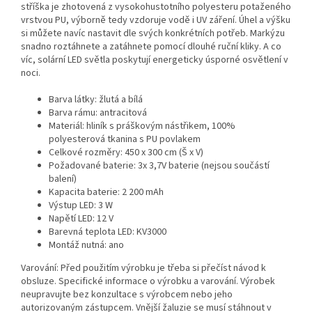
stříška je zhotovená z vysokohustotního polyesteru potaženého
vrstvou PU, výborně tedy vzdoruje vodě i UV záření. Úhel a výšku
si můžete navíc nastavit dle svých konkrétních potřeb. Markýzu
snadno roztáhnete a zatáhnete pomocí dlouhé ruční kliky. A co
víc, solární LED světla poskytují energeticky úsporné osvětlení v
noci.
Barva látky: žlutá a bílá
Barva rámu: antracitová
Materiál: hliník s práškovým nástřikem, 100%
polyesterová tkanina s PU povlakem
Celkové rozměry: 450 x 300 cm (Š x V)
Požadované baterie: 3x 3,7V baterie (nejsou součástí
balení)
Kapacita baterie: 2 200 mAh
Výstup LED: 3 W
Napětí LED: 12 V
Barevná teplota LED: KV3000
Montáž nutná: ano
Varování: Před použitím výrobku je třeba si přečíst návod k
obsluze. Specifické informace o výrobku a varování. Výrobek
neupravujte bez konzultace s výrobcem nebo jeho
autorizovaným zástupcem. Vnější žaluzie se musí stáhnout v