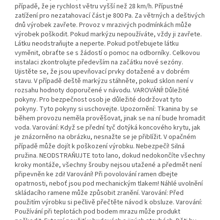
případě, že je rychlost větru vyšší než 28 km/h. Přípustné
zatížení pro nezatahovací část je 800 Pa. Za větrných a deštivých
dnů výrobek zavřete. Provoz v mrazivých podmínkách může
výrobek poškodit. Pokud markýzu nepoužíváte, vždy ji zavřete.
Látku neodstraňujte a neperte. Pokud potřebujete látku
vyměnit, obraťte se s žádostí o pomoc na odborníky. Celkovou
instalaci zkontrolujte především na začátku nové sezóny.
Ujistěte se, že jsou upevňovací prvky dotažené a v dobrém
stavu. V případě deště markýzu stáhněte, pokud sklon není v
rozsahu hodnoty doporučené v návodu. VAROVÁNÍ! Důležité
pokyny. Pro bezpečnost osob je důležité dodržovat tyto
pokyny. Tyto pokyny si uschovejte. Upozornění: Tkanina by se
během provozu neměla prověšovat, jinak se na ní bude hromadit
voda. Varování: Když se přední tyč dotýká koncového krytu, jak
je znázorněno na obrázku, nesnažte se je přiblížit. V opačném
případě může dojít k poškození výrobku. Nebezpečí! Silná
pružina. NEODSTRAŇUJTE toto lano, dokud nedokončíte všechny
kroky montáže, všechny šrouby nejsou utažené a předmět není
připevněn ke zdi! Varování! Při povolování ramen dbejte
opatrnosti, neboť jsou pod mechanickým tlakem! Náhlé uvolnění
skládacího ramene může způsobit zranění. Varování: Před
použitím výrobku si pečlivě přečtěte návod k obsluze. Varování:
Používání při teplotách pod bodem mrazu může produkt