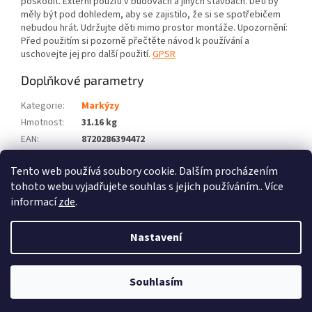
poškodit. Externí použití v budovách a jiných stavbách. Děti by
měly být pod dohledem, aby se zajistilo, že si se spotřebičem
nebudou hrát. Udržujte děti mimo prostor montáže. Upozornění:
Před použitím si pozorně přečtěte návod k používání a
uschovejte jej pro další použití.
GPSR
Doplňkové parametry
Kategorie
:
Markýzy
Hmotnost
:
31.16 kg
EAN
:
8720286394472
Barva
:
Žlutá
Tento web používá soubory cookie. Dalším procházením
Počet balíků
:
2
tohoto webu vyjadřujete souhlas s jejich používáním.. Více
informací
zde
.
Z
á
Nastavení
Vytvořil Shoptet
p
a
t
Souhlasím
Copyright 2026
Zboží XL
. Všechna práva vyhrazena.
í