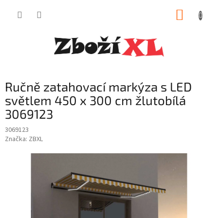
Přejít
NÁKUP
na
obsah
KOŠÍK
Ručně zatahovací markýza s LED
světlem 450 x 300 cm žlutobílá
3069123
3069123
Značka:
ZBXL