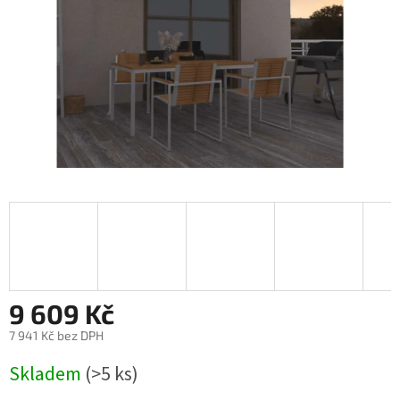
9 609 Kč
7 941 Kč bez DPH
Měrná
Skladem
(>5 ks)
cena: