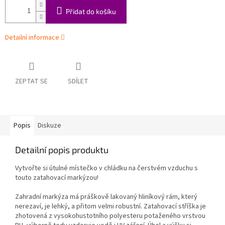
Přidat do košíku
Detailní informace
ZEPTAT SE
SDÍLET
Popis
Diskuze
Detailní popis produktu
Vytvořte si útulné místečko v chládku na čerstvém vzduchu s
touto zatahovací markýzou!
Zahradní markýza má práškově lakovaný hliníkový rám, který
nerezaví, je lehký, a přitom velmi robustní. Zatahovací stříška je
zhotovená z vysokohustotního polyesteru potaženého vrstvou