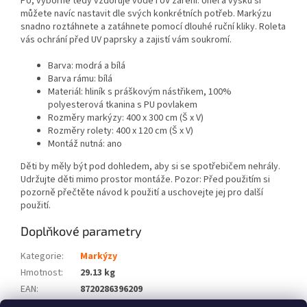
PU, výborně tedy vzdoruje vodě i UV záření. Úhel a výšku si
můžete navíc nastavit dle svých konkrétních potřeb. Markýzu
snadno roztáhnete a zatáhnete pomocí dlouhé ruční kliky. Roleta
vás ochrání před UV paprsky a zajistí vám soukromí.
Barva: modrá a bílá
Barva rámu: bílá
Materiál: hliník s práškovým nástřikem, 100%
polyesterová tkanina s PU povlakem
Rozměry markýzy: 400 x 300 cm (Š x V)
Rozměry rolety: 400 x 120 cm (Š x V)
Montáž nutná: ano
Děti by měly být pod dohledem, aby si se spotřebičem nehrály.
Udržujte děti mimo prostor montáže. Pozor: Před použitím si
pozorně přečtěte návod k použití a uschovejte jej pro další
použití.
Doplňkové parametry
Kategorie
:
Markýzy
Hmotnost
:
29.13 kg
EAN
:
8720286396209
Barva
:
Modrá