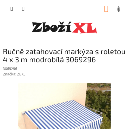
Přejít
NÁKUP
na
obsah
KOŠÍK
Ručně zatahovací markýza s roletou
4 x 3 m modrobílá 3069296
3069296
Značka:
ZBXL