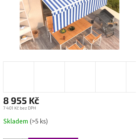
8 955 Kč
7 401 Kč bez DPH
Měrná
Skladem
(>5 ks)
cena: