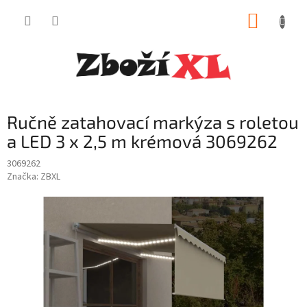
Přejít
NÁKUP
na
obsah
KOŠÍK
Ručně zatahovací markýza s roletou
a LED 3 x 2,5 m krémová 3069262
3069262
Značka:
ZBXL