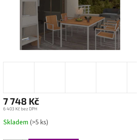
7 748 Kč
6 403 Kč bez DPH
Měrná
Skladem
(>5 ks)
cena: