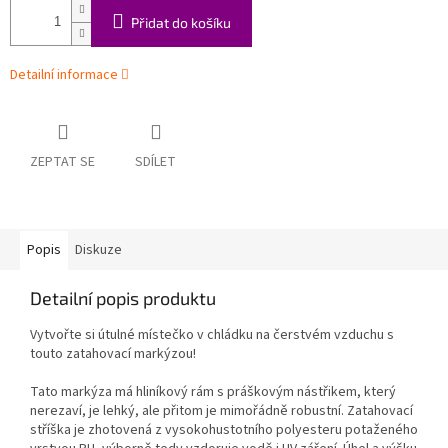
Přidat do košíku
Detailní informace
ZEPTAT SE
SDÍLET
Popis
Diskuze
Detailní popis produktu
Vytvořte si útulné místečko v chládku na čerstvém vzduchu s
touto zatahovací markýzou!
Tato markýza má hliníkový rám s práškovým nástřikem, který
nerezaví, je lehký, ale přitom je mimořádně robustní. Zatahovací
stříška je zhotovená z vysokohustotního polyesteru potaženého