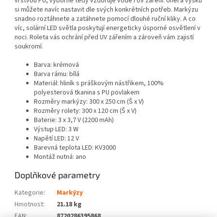
vrstvou PU, výborně tedy vzdoruje vodě i UV záření. Úhel a výšku
si můžete navíc nastavit dle svých konkrétních potřeb. Markýzu
snadno roztáhnete a zatáhnete pomocí dlouhé ruční kliky. A co
víc, solární LED světla poskytují energeticky úsporné osvětlení v
noci. Roleta vás ochrání před UV zářením a zároveň vám zajistí
soukromí.
Barva: krémová
Barva rámu: bílá
Materiál: hliník s práškovým nástřikem, 100%
polyesterová tkanina s PU povlakem
Rozměry markýzy: 300 x 250 cm (Š x V)
Rozměry rolety: 300 x 120 cm (Š x V)
Baterie: 3 x 3,7 V (2200 mAh)
Výstup LED: 3 W
Napětí LED: 12 V
Barevná teplota LED: KV3000
Montáž nutná: ano
Doplňkové parametry
Kategorie
:
Markýzy
Hmotnost
:
21.18 kg
EAN
:
8720286395868