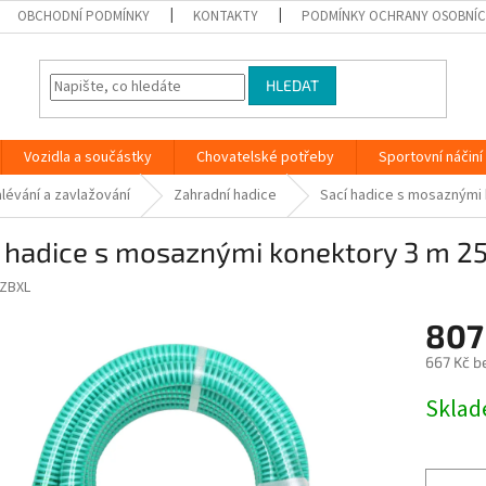
OBCHODNÍ PODMÍNKY
KONTAKTY
PODMÍNKY OCHRANY OSOBNÍC
HLEDAT
Vozidla a součástky
Chovatelské potřeby
Sportovní náčiní
lévání a zavlažování
Zahradní hadice
Sací hadice s mosaznými
í hadice s mosaznými konektory 3 m 
ZBXL
807
667 Kč b
Měrná
Skla
cena: