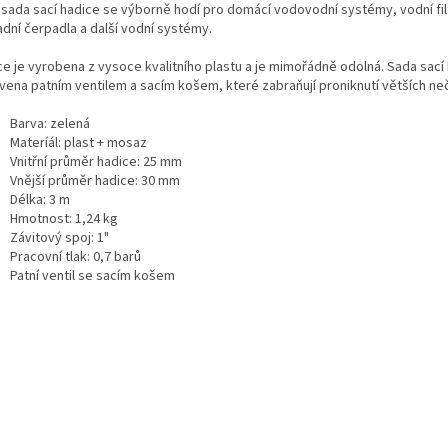
 sada sací hadice se výborně hodí pro domácí vodovodní systémy, vodní fil
adní čerpadla a další vodní systémy.
ce je vyrobena z vysoce kvalitního plastu a je mimořádně odolná. Sada sací 
vena patním ventilem a sacím košem, které zabraňují proniknutí větších neč
Barva: zelená
Materíál: plast + mosaz
Vnitřní průměr hadice: 25 mm
Vnější průměr hadice: 30 mm
Délka: 3 m
Hmotnost: 1,24 kg
Závitový spoj: 1"
Pracovní tlak: 0,7 barů
Patní ventil se sacím košem