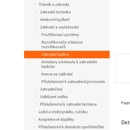
n
Trávník a zahrada
e
Zahradní technika
l
Venkovní bydlení
Zalévání a zavlažování
Postřikovací systémy
Rozstřikovače a hlavice
rozstřikovačů
Zahradní hadice
Armatury a kohouty k zahradním
hadicím
Konve na zalévání
Příslušenství k zahradnickým konvím
Zahradničení
Odklízení sněhu
Popi
Příslušenství k zahradní technice
Ložní a stolní prádlo, ručníky
Koupelnové doplňky
Det
Příslušenství k domácím spotřebičům