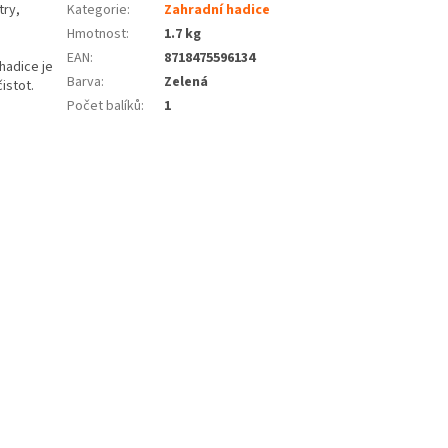
try,
Kategorie
:
Zahradní hadice
Hmotnost
:
1.7 kg
EAN
:
8718475596134
hadice je
Barva
:
Zelená
istot.
Počet balíků
:
1