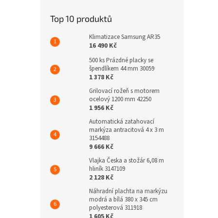
Top 10 produktů
Klimatizace Samsung AR35
16 490 Kč
500 ks Prázdné placky se
špendlíkem 44 mm 30059
1 378 Kč
Grilovací rožeň s motorem
ocelový 1200 mm 42250
1 956 Kč
Automatická zatahovací
markýza antracitová 4 x 3 m
3154488
9 666 Kč
Vlajka Česka a stožár 6,08 m
hliník 3147109
2 128 Kč
Náhradní plachta na markýzu
modrá a bílá 380 x 345 cm
polyesterová 311918
1 605 Kč