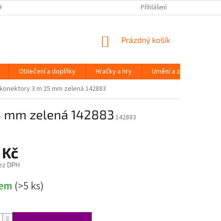
H ÚDAJŮ
Přihlášení
NÁKUPNÍ
Prázdný košík
KOŠÍK
Oblečení a doplňky
Hračky a hry
Umění a zábava
 konektory 3 m 25 mm zelená 142883
25 mm zelená 142883
142883
 Kč
ez DPH
dem
(>5 ks)