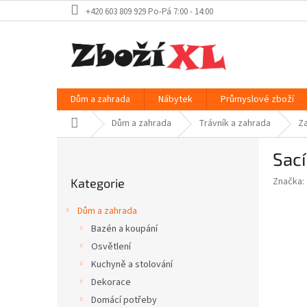
Přejít
+420 603 809 929 Po-Pá 7:00 - 14:00
na
obsah
Dům a zahrada
Nábytek
Průmyslové zboží
Domů
Dům a zahrada
Trávník a zahrada
Za
P
Sac
o
Přeskočit
s
Značka:
Kategorie
kategorie
t
r
Dům a zahrada
a
Bazén a koupání
n
Osvětlení
n
í
Kuchyně a stolování
p
Dekorace
a
Domácí potřeby