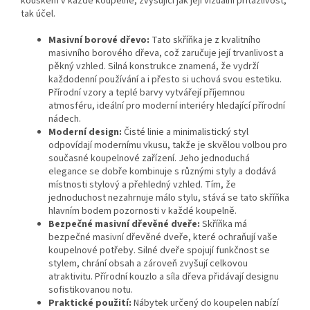
kouskem v každé koupelně, zvyšující jak její vizuální přitažlivost,
tak účel.
Masivní borové dřevo:
Tato skříňka je z kvalitního
masivního borového dřeva, což zaručuje její trvanlivost a
pěkný vzhled. Silná konstrukce znamená, že vydrží
každodenní používání a i přesto si uchová svou estetiku.
Přírodní vzory a teplé barvy vytvářejí příjemnou
atmosféru, ideální pro moderní interiéry hledající přírodní
nádech.
Moderní design:
Čisté linie a minimalistický styl
odpovídají modernímu vkusu, takže je skvělou volbou pro
současné koupelnové zařízení. Jeho jednoduchá
elegance se dobře kombinuje s různými styly a dodává
místnosti stylový a přehledný vzhled. Tím, že
jednoduchost nezahrnuje málo stylu, stává se tato skříňka
hlavním bodem pozornosti v každé koupelně.
Bezpečné masivní dřevěné dveře:
Skříňka má
bezpečné masivní dřevěné dveře, které ochraňují vaše
koupelnové potřeby. Silné dveře spojují funkčnost se
stylem, chrání obsah a zároveň zvyšují celkovou
atraktivitu. Přírodní kouzlo a síla dřeva přidávají designu
sofistikovanou notu.
Praktické použití:
Nábytek určený do koupelen nabízí