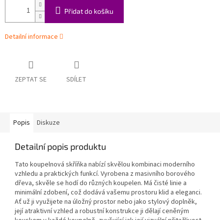
Přidat do košíku
Detailní informace
ZEPTAT SE
SDÍLET
Popis
Diskuze
Detailní popis produktu
Tato koupelnová skříňka nabízí skvělou kombinaci moderního
vzhledu a praktických funkcí. Vyrobena z masivního borového
dřeva, skvěle se hodí do různých koupelen. Má čisté linie a
minimální zdobení, což dodává vašemu prostoru klid a eleganci.
Ať už ji využijete na úložný prostor nebo jako stylový doplněk,
její atraktivní vzhled a robustní konstrukce ji dělají ceněným