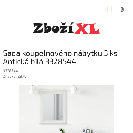
Přejít
NÁKUP
na
obsah
KOŠÍK
Sada koupelnového nábytku 3 ks
Antická bílá 3328544
3328544
Značka:
ZBXL