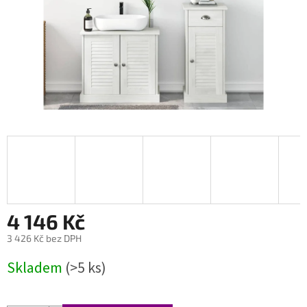
4 146 Kč
3 426 Kč bez DPH
Měrná
Skladem
(>5 ks)
cena: