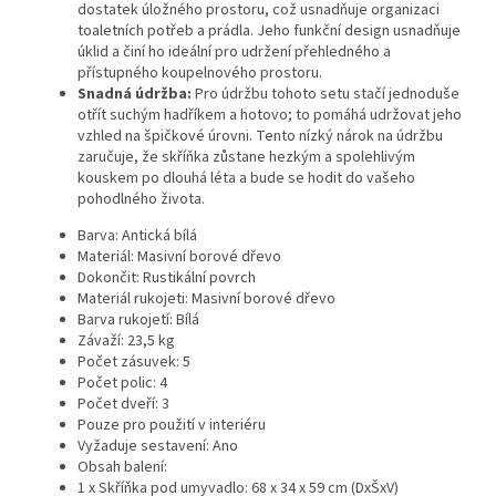
dostatek úložného prostoru, což usnadňuje organizaci
toaletních potřeb a prádla. Jeho funkční design usnadňuje
úklid a činí ho ideální pro udržení přehledného a
přístupného koupelnového prostoru.
Snadná údržba:
Pro údržbu tohoto setu stačí jednoduše
otřít suchým hadříkem a hotovo; to pomáhá udržovat jeho
vzhled na špičkové úrovni. Tento nízký nárok na údržbu
zaručuje, že skříňka zůstane hezkým a spolehlivým
kouskem po dlouhá léta a bude se hodit do vašeho
pohodlného života.
Barva: Antická bílá
Materiál: Masivní borové dřevo
Dokončit: Rustikální povrch
Materiál rukojeti: Masivní borové dřevo
Barva rukojetí: Bílá
Závaží: 23,5 kg
Počet zásuvek: 5
Počet polic: 4
Počet dveří: 3
Pouze pro použití v interiéru
Vyžaduje sestavení: Ano
Obsah balení:
1 x Skříňka pod umyvadlo: 68 x 34 x 59 cm (DxŠxV)