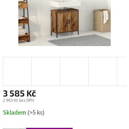
3 585 Kč
2 963 Kč bez DPH
Měrná
Skladem
(>5 ks)
cena: