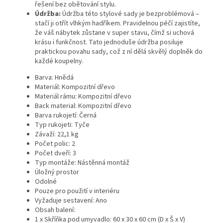
řešení bez obětování stylu.
Údržba:
Údržba této stylové sady je bezproblémová –
stačí ji otřít vlhkým hadříkem. Pravidelnou péčí zajistíte,
že váš nábytek zůstane v super stavu, čímž si uchová
krásu i funkčnost. Tato jednoduše údržba posiluje
praktickou povahu sady, což z ní dělá skvělý doplněk do
každé koupelny.
Barva: Hnědá
Materiál: Kompozitní dřevo
Materiál rámu: Kompozitní dřevo
Back material: Kompozitní dřevo
Barva rukojetí: Černá
Typ rukojeti: Tyče
Závaží: 22,1 kg
Počet polic: 2
Počet dveří: 3
Typ montáže: Nástěnná montáž
Úložný prostor
Odolné
Pouze pro použití v interiéru
Vyžaduje sestavení: Ano
Obsah balení:
1 x Skříňka pod umyvadlo: 60 x 30 x 60 cm (D x Š x V)