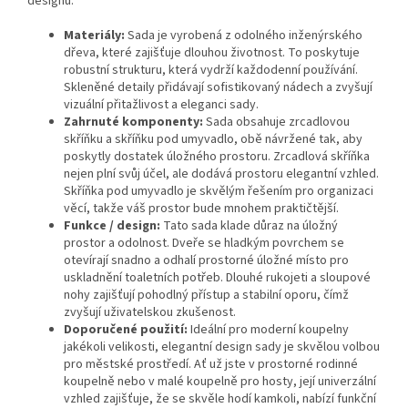
designu.
Materiály:
Sada je vyrobená z odolného inženýrského
dřeva, které zajišťuje dlouhou životnost. To poskytuje
robustní strukturu, která vydrží každodenní používání.
Skleněné detaily přidávají sofistikovaný nádech a zvyšují
vizuální přitažlivost a eleganci sady.
Zahrnuté komponenty:
Sada obsahuje zrcadlovou
skříňku a skříňku pod umyvadlo, obě návržené tak, aby
poskytly dostatek úložného prostoru. Zrcadlová skříňka
nejen plní svůj účel, ale dodává prostoru elegantní vzhled.
Skříňka pod umyvadlo je skvělým řešením pro organizaci
věcí, takže váš prostor bude mnohem praktičtější.
Funkce / design:
Tato sada klade důraz na úložný
prostor a odolnost. Dveře se hladkým povrchem se
otevírají snadno a odhalí prostorné úložné místo pro
uskladnění toaletních potřeb. Dlouhé rukojeti a sloupové
nohy zajišťují pohodlný přístup a stabilní oporu, čímž
zvyšují uživatelskou zkušenost.
Doporučené použití:
Ideální pro moderní koupelny
jakékoli velikosti, elegantní design sady je skvělou volbou
pro městské prostředí. Ať už jste v prostorné rodinné
koupelně nebo v malé koupelně pro hosty, její univerzální
vzhled zajišťuje, že se skvěle hodí kamkoli, nabízí funkční