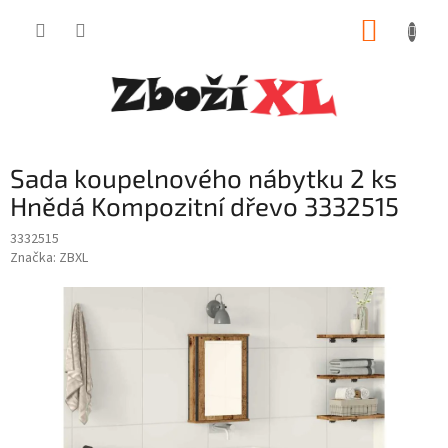
Přejít
NÁKUP
na
obsah
KOŠÍK
Sada koupelnového nábytku 2 ks
Hnědá Kompozitní dřevo 3332515
3332515
Značka:
ZBXL