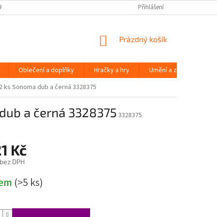
H ÚDAJŮ
Přihlášení
NÁKUPNÍ
Prázdný košík
KOŠÍK
Oblečení a doplňky
Hračky a hry
Umění a zábava
2 ks Sonoma dub a černá 3328375
dub a černá 3328375
3328375
1 Kč
 bez DPH
dem
(>5 ks)