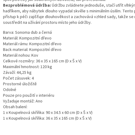
Bezproblémová údržba:
Údržbu zvládnete jednoduše, stačí utřít vlhký
hadříkem, aby nábytek dlouho vypadal skvěle s minimálním úsilím. Tento 
přístup k péči zajišťuje dlouhověkost a zachovává vzhled sady, takže s
soustředit na užívání prostoru místo jeho údržby.
Barva: Sonoma dub a černá
Materiál: Kompozitní dřevo
Materiál rámu: Kompozitní dřevo
Back material: Kompozitní dřevo
Materiál nohou: Kov
Celkové rozměry: 36 x 35 x 165 cm (D x Š x V)
Maximální hmotnost: 120 kg
Závaží: 44,25 kg
Počet zásuvek: 4
Prostorné úložiště
Odolné
Pouze pro použití v interiéru
Vyžaduje montáž: Ano
Obsah balení:
1 x Koupelnová skříňka: 90 x 34.5 x 60 cm (D x Š x V)
1 x Koupelnová skříňka: 36 x 35 x 165 cm (D x Š x V)