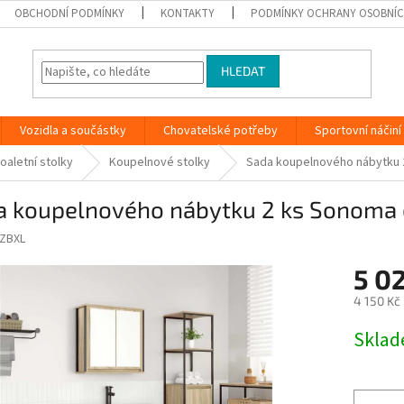
OBCHODNÍ PODMÍNKY
KONTAKTY
PODMÍNKY OCHRANY OSOBNÍC
HLEDAT
Vozidla a součástky
Chovatelské potřeby
Sportovní náčiní
oaletní stolky
Koupelnové stolky
Sada koupelnového nábytku 
a koupelnového nábytku 2 ks Sonoma 
ZBXL
5 02
4 150 Kč
Měrná
Skla
cena: