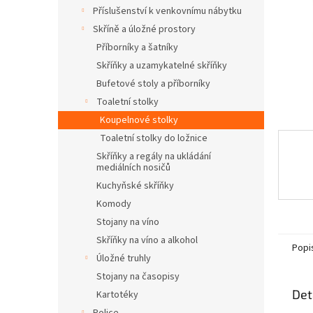
n
Příslušenství k venkovnímu nábytku
e
Skříně a úložné prostory
l
Příborníky a šatníky
Skříňky a uzamykatelné skříňky
Bufetové stoly a příborníky
Toaletní stolky
Koupelnové stolky
Toaletní stolky do ložnice
Skříňky a regály na ukládání
mediálních nosičů
Kuchyňské skříňky
Komody
Stojany na víno
Skříňky na víno a alkohol
Popi
Úložné truhly
Stojany na časopisy
Det
Kartotéky