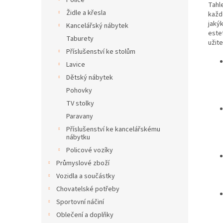
Police
Tahl
Židle a křesla
každé
jakýk
Kancelářský nábytek
este
Taburety
užit
Příslušenství ke stolům
Lavice
Dětský nábytek
Pohovky
TV stolky
Paravany
Příslušenství ke kancelářskému
nábytku
Policové vozíky
Průmyslové zboží
Vozidla a součástky
Chovatelské potřeby
Sportovní náčiní
Oblečení a doplňky