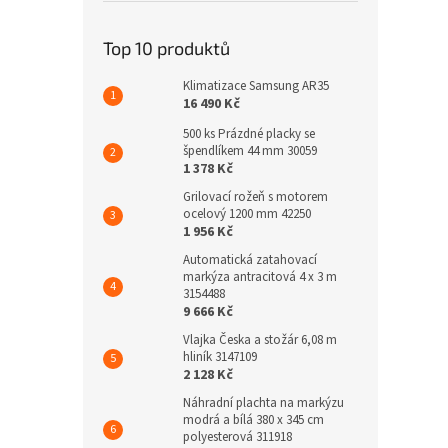
Top 10 produktů
Klimatizace Samsung AR35
16 490 Kč
500 ks Prázdné placky se
špendlíkem 44 mm 30059
1 378 Kč
Grilovací rožeň s motorem
ocelový 1200 mm 42250
1 956 Kč
Automatická zatahovací
markýza antracitová 4 x 3 m
3154488
9 666 Kč
Vlajka Česka a stožár 6,08 m
hliník 3147109
2 128 Kč
Náhradní plachta na markýzu
modrá a bílá 380 x 345 cm
polyesterová 311918