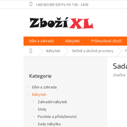
Přejít
+420 603 809 929 Po-Pá 7:00 - 14:00
na
obsah
Dům a zahrada
Nábytek
Průmyslové zboží
Domů
Nábytek
Skříně a úložné prostory
T
P
Sad
o
Přeskočit
s
Značka:
Kategorie
kategorie
t
r
Dům a zahrada
a
Nábytek
n
Zahradní nábytek
n
í
Stoly
p
Postele a příslušenství
a
Sady nábytku