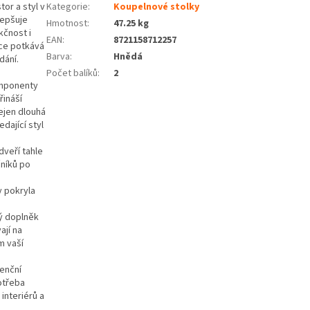
or a styl v
Kategorie
:
Koupelnové stolky
lepšuje
Hmotnost
:
47.25 kg
kčnost i
EAN
:
8721158712257
nce potkává
Barva
:
Hnědá
dání.
Počet balíků
:
2
omponenty
řináší
ejen dlouhá
dající styl
dveří tahle
čníků po
y pokryla
ý doplněk
ají na
m vaší
denční
otřeba
interiérů a