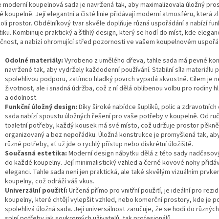
e moderní koupelnová sada je navržená tak, aby maximalizovala úložný prost
 koupelně. Její elegantní a čisté linie přidávají moderní atmosféru, která z
oli prostor. Obdélníkový tvar skvěle doplňuje různá uspořádání a nabízí fun
tiku. Kombinuje praktický a štíhlý design, který se hodí do míst, kde elega
ečnost, a nabízí ohromující střed pozornosti ve vašem koupelnovém uspořá
Odolné materiály:
Vyrobeno z umělého dřeva, tahle sada má pevné k
navržené tak, aby vydržely každodenní používání. Stabilní síla materiálu p
spolehlivou podporu, zatímco hladký povrch vypadá skvostně. Cílem je n
životnost, ale i snadná údržba, což z ní dělá oblíbenou volbu pro rodiny hle
a odolnost.
Funkční úložný design:
Díky široké nabídce šuplíků, polic a zdravotních 
sada nabízí spoustu úložných řešení pro vaše potřeby v koupelně. Od ru
toaletní potřeby, každý kousek má své místo, což udržuje prostor pěkně
organizovaný a bez nepořádku. Úložná konstrukce je promyšlená tak, ab
různé potřeby, ať už jde o rychlý přístup nebo diskrétní úložiště.
Současná estetika:
Moderní design nábytku dělá z této sady nadčasov
do každé koupelny. Její minimalistický vzhled a černé kovové nohy přidáv
eleganci. Tahle sada není jen praktická, ale také skvělým vizuálním prvke
koupelny, což odráží váš vkus.
Univerzální použití:
Určená přímo pro vnitřní použití, je ideální pro rezi
koupelny, které chtějí vylepšit vzhled, nebo komerční prostory, kde je p
spolehlivá úložná sada. Její universálnost zaručuje, že se hodí do různých 
splní potřeby jak soukromých uživatelů, tak profesionálů.