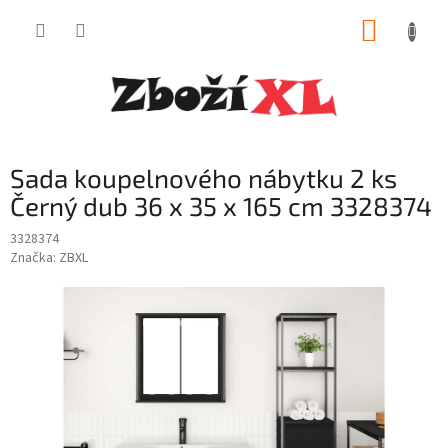
Přejít
NÁKUP
na
obsah
KOŠÍK
Sada koupelnového nábytku 2 ks
Černý dub 36 x 35 x 165 cm 3328374
3328374
Značka:
ZBXL