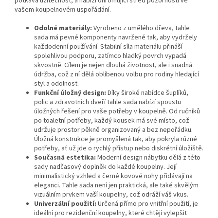
potkává užitečnost, a nabízí ohromující střed pozornosti ve
vašem koupelnovém uspořádání.
Odolné materiály:
Vyrobeno z umělého dřeva, tahle
sada má pevné komponenty navržené tak, aby vydržely
každodenní používání. Stabilní síla materiálu přináší
spolehlivou podporu, zatímco hladký povrch vypadá
skvostně. Cílem je nejen dlouhá životnost, ale i snadná
údržba, což z ní dělá oblíbenou volbu pro rodiny hledající
styl a odolnost.
Funkční úložný design:
Díky široké nabídce šuplíků,
polic a zdravotních dveří tahle sada nabízí spoustu
úložných řešení pro vaše potřeby v koupelně. Od ručníků
po toaletní potřeby, každý kousek má své místo, což
udržuje prostor pěkně organizovaný a bez nepořádku.
Úložná konstrukce je promyšlená tak, aby pokryla různé
potřeby, ať už jde o rychlý přístup nebo diskrétní úložiště.
Současná estetika:
Moderní design nábytku dělá z této
sady nadčasový doplněk do každé koupelny. Její
minimalistický vzhled a černé kovové nohy přidávají na
eleganci. Tahle sada není jen praktická, ale také skvělým
vizuálním prvkem vaší koupelny, což odráží váš vkus.
Univerzální použití:
Určená přímo pro vnitřní použití, je
ideální pro rezidenční koupelny, které chtějí vylepšit