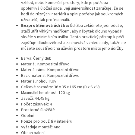
vzhled, nebo komerční prostory, kde je potřeba
spolehlivá úložná sada. Její universálnost zaručuje, že se
hodí do různých interiérů a splní potřeby jak soukromých
uživatelů, tak profesionálů.
Bezproblémová údržba:
Údržbu zvládnete jednoduše,
stačí utřít vlhkým hadříkem, aby nábytek dlouho vypadal
skvěle s minimálním úsilím. Tento praktický přístup k péči
zajišťuje dlouhověkost a zachovává vzhled sady, takže se
můžete soustředit na užívání prostoru místo jeho údržby.
Barva: Černý dub
Materiál: Kompozitní dřevo
Materiál rámu: Kompozitní dřevo
Back material: Kompozitní dřevo
Materiál nohou: Kov
Celkové rozměry: 36 x 35 x 165 cm (D x Š x V)
Maximální hmotnost: 120 kg
Závaží: 44,45 kg
Počet zásuvek: 4
Prostorné úložiště
Odolné
Pouze pro použití v interiéru
Vyžaduje montáž: Ano
Obsah balení: