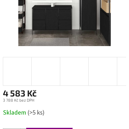
4 583 Kč
3 788 Kč bez DPH
Měrná
Skladem
(>5 ks)
cena: