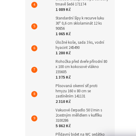
tmavě šedé 171174
1 089 Kč
Standardní šípy k recurve luku
30" 0,6 cm sklolaminát 12 ks
90856
1 065 Kč
Úložné koše, sada 3 ks, vodní
hyacint 245490
1 280 Kč
Rohožka před dveře přírodní 80
x 100 cm kokosové vlákno
155605
1 375 Kč
Plisovaná okenní síť proti
hmyzu 160 x 80 cm se
zastíněním 141131
2 310 Kč
Vakuové čerpadlo 50 l/min s
2cestným měřidlem v kufříku
3100286
5 862 Kč
Přídavný bidet na WC sedátko