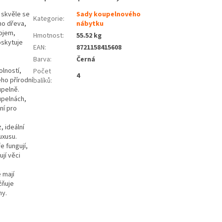
, skvěle se
Sady koupelnového
Kategorie
:
ho dřeva,
nábytku
dojem,
Hmotnost
:
55.52 kg
oskytuje
EAN
:
8721158415608
Barva
:
Černá
olností,
Počet
4
eho přírodní
balíků
:
upelně.
upelnách,
ní pro
, ideální
uxusu.
 fungují,
ují věci
 mají
žňuje
ny.