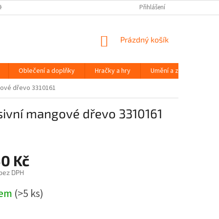
H ÚDAJŮ
Přihlášení
NÁKUPNÍ
Prázdný košík
KOŠÍK
Oblečení a doplňky
Hračky a hry
Umění a zábava
gové dřevo 3310161
sivní mangové dřevo 3310161
50 Kč
 bez DPH
dem
(>5 ks)