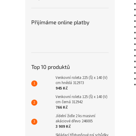
Přijímáme online platby
Top 10 produktů
Venkovní roleta 225 (Š) x 140 (V)
cm hnědá 312973
945 Kč
Venkovní roleta 125 (Š) x 140 (V)
cm černá 312942
766 Kč
Jídelní židle 2 ks masivní
akáciové dřevo 246005
3 909 Kč
Skládací třístupňové psí schůdky