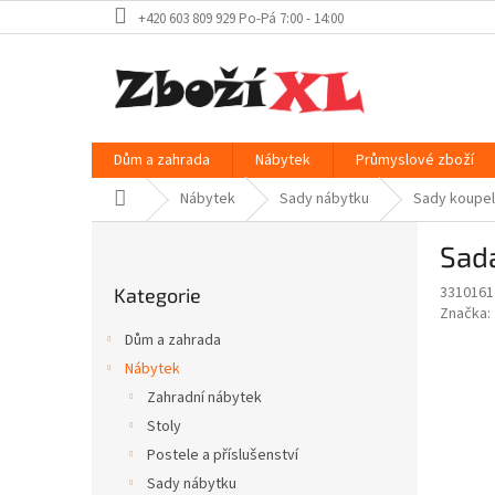
Přejít
+420 603 809 929 Po-Pá 7:00 - 14:00
na
obsah
Dům a zahrada
Nábytek
Průmyslové zboží
Domů
Nábytek
Sady nábytku
Sady koupe
P
Sad
o
Přeskočit
s
3310161
Kategorie
kategorie
t
Značka:
r
Dům a zahrada
a
Nábytek
n
Zahradní nábytek
n
í
Stoly
p
Postele a příslušenství
a
Sady nábytku