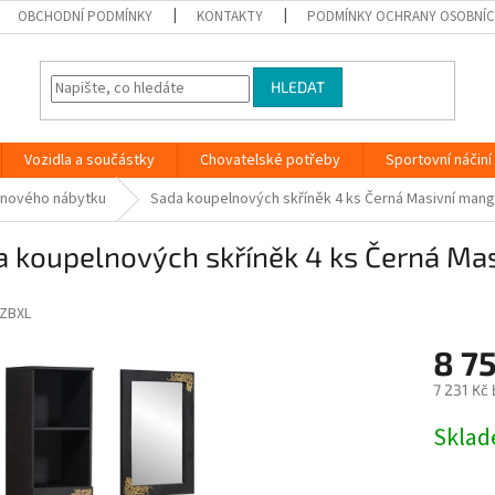
OBCHODNÍ PODMÍNKY
KONTAKTY
PODMÍNKY OCHRANY OSOBNÍC
HLEDAT
Vozidla a součástky
Chovatelské potřeby
Sportovní náčiní
lnového nábytku
Sada koupelnových skříněk 4 ks Černá Masivní man
a koupelnových skříněk 4 ks Černá Ma
ZBXL
8 7
7 231 Kč
Měrná
Skla
cena: