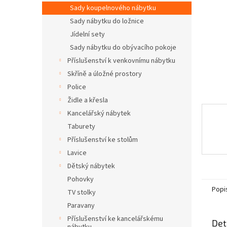
n
Sady koupelnového nábytku
e
Sady nábytku do ložnice
l
Jídelní sety
Sady nábytku do obývacího pokoje
Příslušenství k venkovnímu nábytku
Skříně a úložné prostory
Police
Židle a křesla
Kancelářský nábytek
Taburety
Příslušenství ke stolům
Lavice
Dětský nábytek
Pohovky
Popi
TV stolky
Paravany
Příslušenství ke kancelářskému
Det