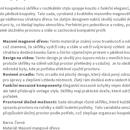
ní koupelnová skříňka v rustikálním stylu spojuje kouzlo s funkční elegancí
 do jakékoli koupelny. Tato sada, vyrobená z kvalitního masivního magnové
uje nádhernou strukturu dřeva. Se zlatým designem nabízí skvělý vizuální 
ní pro ty, co hledají teplou atmosféru. Perfektní pro jednotlivce a rodiny, p
atek úložného prostoru a stále si zachovává kompaktní profil.
Masivní magnové dřevo:
Tento materiál je známý svou trvanlivostí a od
což znamená, že skříňky vydrží roky a stále si udrží svůj krásný vzhled. J
struktura dodává kousku šarm a činí ho výjimečným prvkem v jakékoli ko
Design na stěnu:
Tento design je skvělý pro úsporu místa v menších ko
protože skříňky na stěně udržují prostor přehledný a vzdušný. Je to ideál
městské byty, kde je potřeba efektivní využití prostoru.
Rovinné zrcadlo:
Toto zrcadlo má plochý design, který dává jasný odraz
pro úpravy a zlepšení vzhledu místnosti. Zlatý rám dodává extra nádech l
Funkční mosazné komponenty:
Elegantní mosazné úchytky nejen dobře
ale také přidávají k vintage stylu. Skříňky mají praktické dveře, které udrž
pořádek.
Prostorné úložné možnosti:
Sada obsahuje různé skříňky, které každé
spoustu prostoru na ručníky a další toaletní potřeby. Tato variabilita umo
přizpůsobit úložný prostor podle potřeb, což zlepšuje organizaci koupel
Barva: Černá
Materiál: Masivní mangové dřevo