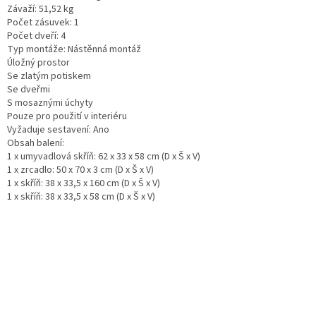
Závaží: 51,52 kg
Počet zásuvek: 1
Počet dveří: 4
Typ montáže: Nástěnná montáž
Úložný prostor
Se zlatým potiskem
Se dveřmi
S mosaznými úchyty
Pouze pro použití v interiéru
Vyžaduje sestavení: Ano
Obsah balení:
1 x umyvadlová skříň: 62 x 33 x 58 cm (D x Š x V)
1 x zrcadlo: 50 x 70 x 3 cm (D x Š x V)
1 x skříň: 38 x 33,5 x 160 cm (D x Š x V)
1 x skříň: 38 x 33,5 x 58 cm (D x Š x V)