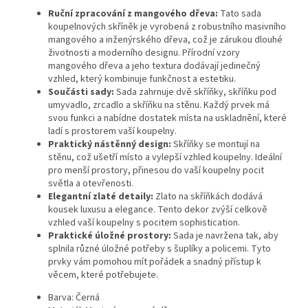
Ruční zpracování z mangového dřeva:
Tato sada
koupelnových skříněk je vyrobená z robustního masivního
mangového a inženýrského dřeva, což je zárukou dlouhé
životnosti a moderního designu. Přírodní vzory
mangového dřeva a jeho textura dodávají jedinečný
vzhled, který kombinuje funkčnost a estetiku.
Součásti sady:
Sada zahrnuje dvě skříňky, skříňku pod
umyvadlo, zrcadlo a skříňku na stěnu. Každý prvek má
svou funkci a nabídne dostatek místa na uskladnění, které
ladí s prostorem vaší koupelny.
Praktický nástěnný design:
Skříňky se montují na
stěnu, což ušetří místo a vylepší vzhled koupelny. Ideální
pro menší prostory, přinesou do vaší koupelny pocit
světla a otevřenosti.
Elegantní zlaté detaily:
Zlato na skříňkách dodává
kousek luxusu a elegance. Tento dekor zvýší celkově
vzhled vaší koupelny s pocitem sophistication.
Praktické úložné prostory:
Sada je navržena tak, aby
splnila různé úložné potřeby s šuplíky a policemi. Tyto
prvky vám pomohou mít pořádek a snadný přístup k
věcem, které potřebujete.
Barva: Černá