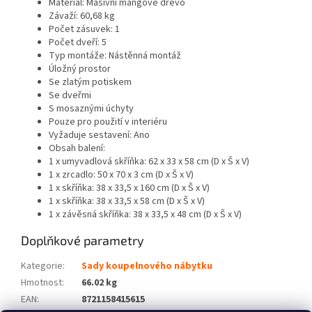
Materiál: Masivní mangové dřevo
Závaží: 60,68 kg
Počet zásuvek: 1
Počet dveří: 5
Typ montáže: Nástěnná montáž
Úložný prostor
Se zlatým potiskem
Se dveřmi
S mosaznými úchyty
Pouze pro použití v interiéru
Vyžaduje sestavení: Ano
Obsah balení:
1 x umyvadlová skříňka: 62 x 33 x 58 cm (D x Š x V)
1 x zrcadlo: 50 x 70 x 3 cm (D x Š x V)
1 x skříňka: 38 x 33,5 x 160 cm (D x Š x V)
1 x skříňka: 38 x 33,5 x 58 cm (D x Š x V)
1 x závěsná skříňka: 38 x 33,5 x 48 cm (D x Š x V)
Doplňkové parametry
Kategorie
:
Sady koupelnového nábytku
Hmotnost
:
66.02 kg
EAN
:
8721158415615