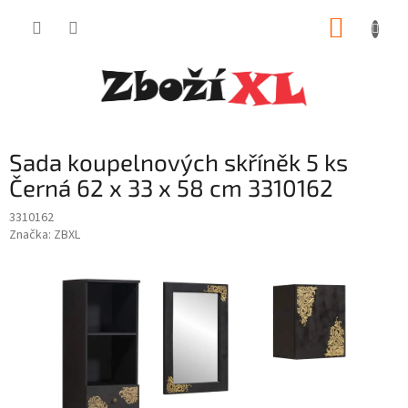
Přejít
NÁKUP
na
obsah
KOŠÍK
Sada koupelnových skříněk 5 ks
Černá 62 x 33 x 58 cm 3310162
3310162
Značka:
ZBXL