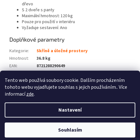
dřevo
S 2 dveře s panty
Maximální hmotnost: 120 kg
Pouze pro použití v interiéru
Vyžaduje sestavení: Ano
Doplňkové parametry
Kategorie
:
Skříně a úložné prostory
Hmotnost
:
36.8 kg
EAN
:
8721288290649
Barva
:
Hnědá
Tento web používá soubory cookie. Dalším procházením
Počet balíků
:
2
tohoto webu vyjadřujete souhlas s jejich používáním.. Více
informací
zde
.
Z
á
Nastavení
Vytvořil Shoptet
p
a
t
Souhlasím
Copyright 2026
Zboží XL
. Všechna práva vyhrazena.
í