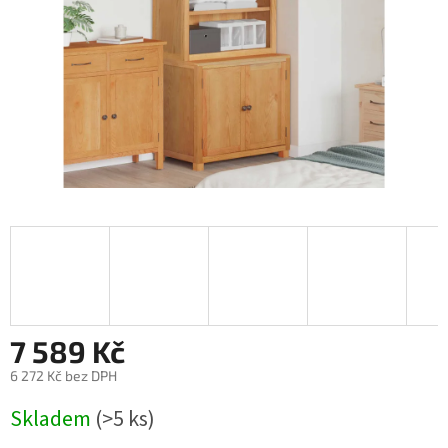
7 589 Kč
6 272 Kč bez DPH
Měrná
Skladem
(>5 ks)
cena: