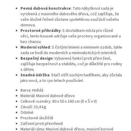
Pevná dubová konstrukce
: Tato nábytková sada je
vyrobená z masivního dubového dřeva, což zajišťuje, že
vaše úložné řešení zůstane spolehlivou součástí vašeho
domova.
Prostorné přihrádky
: S dostatkem místa pro různé
věci, tento kousek udržuje vaše prostory organizované a
bez chaosu.
Moderní vzhled
: S čistými liniemi a minimem ozdob, tahle
sada se hodí do moderních a minimalistických interiérů.
Bezpečný design
: Vybavená funkcí proti převržení,
zajišťuje bezpečnost a stabilitu, což je důležité pro rodiny
s dětmi.
Snadná údržba
: Stačí otřít suchým hadříkem, aby zůstala
jako nová, a to i po letech používání.
Barva: Hnědá
Materiál: Masivní dubové dřevo
Celkové rozměry: 80 x 50 x 160 cm (D x Š x V)
Závaží: 33,4 kg
Odolné
Prostorné úložiště
Zařízení proti převrhnutí
Materiál rámu: Masivní dubové dřevo, masivní borové