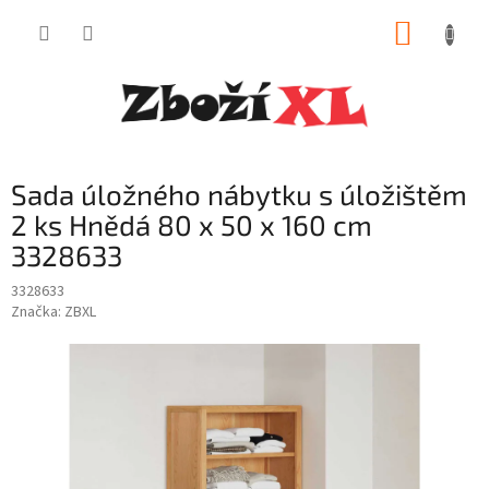
Přejít
NÁKUP
na
obsah
KOŠÍK
Sada úložného nábytku s úložištěm
2 ks Hnědá 80 x 50 x 160 cm
3328633
3328633
Značka:
ZBXL