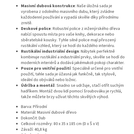
Masivní dubová konstrukce
: Naše úložná sada je
vyrobena z odolného masivního dubu, který zvládne
každodenní používání a vypadá skvěle díky přírodnímu
zrnitě.
Deskové police
: Robustní police z inženýrského dřeva
nabízí spoustu místa pro vaše knihy, dekorace nebo
sběratelské kousky. Tyhle silné police mají přirozený
rustikální vzhled, který se hodí do každého interiéru.
Rustikální industriální design
: Nábytek perfektně
kombinuje rustikální a industriální prvky, skvěle se hodí do
moderních interiérů a dodává jakémukoli pokoji charakter.
Pouze pro vnitřní použití
: Speciálně určené pro vnitřní
použití, tahle sada je úžasná jak funkčně, tak stylově,
ideální do obýváků nebo ložnic.
Údržba a montáž
: Snadno se udržuje, stačí otřít suchým
hadříkem. Montáž dvou lidí pomocí šroubováku je rychlá,
takže můžete brzy užívat těchto skvělých výhod.
Barva: Přírodní
Materiál: Masivní dubové dřevo
Dokončit: Dub
Celkové rozměry: 80 x 35 x 185 cm (D x Š x V)
Závaží: 40,8 kg