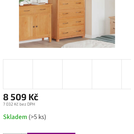
8 509 Kč
7 032 Kč bez DPH
Měrná
Skladem
(>5 ks)
cena: