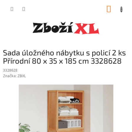
Přejít
NÁKUP
na
obsah
KOŠÍK
Sada úložného nábytku s policí 2 ks
Přírodní 80 x 35 x 185 cm 3328628
3328628
Značka:
ZBXL