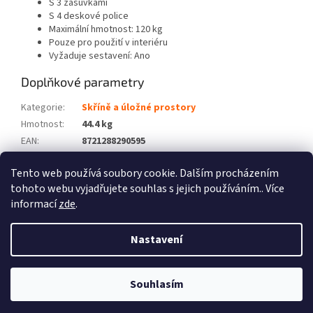
S 3 zásuvkami
S 4 deskové police
Maximální hmotnost: 120 kg
Pouze pro použití v interiéru
Vyžaduje sestavení: Ano
Doplňkové parametry
Kategorie
:
Skříně a úložné prostory
Hmotnost
:
44.4 kg
EAN
:
8721288290595
Barva
:
Hnědá
Tento web používá soubory cookie. Dalším procházením
Počet balíků
:
2
tohoto webu vyjadřujete souhlas s jejich používáním.. Více
informací
zde
.
Z
á
Nastavení
Vytvořil Shoptet
p
a
t
Souhlasím
Copyright 2026
Zboží XL
. Všechna práva vyhrazena.
í