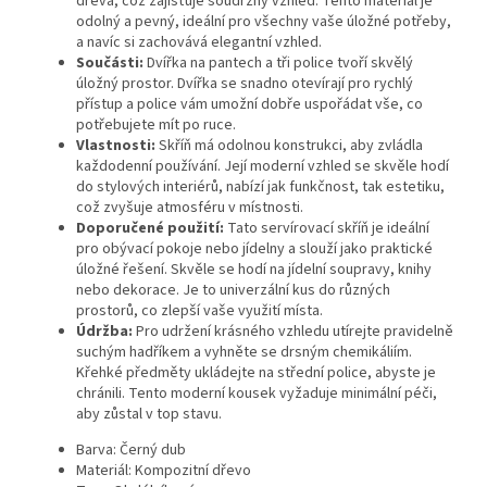
dřeva, což zajišťuje soudržný vzhled. Tento materiál je
odolný a pevný, ideální pro všechny vaše úložné potřeby,
a navíc si zachovává elegantní vzhled.
Součásti:
Dvířka na pantech a tři police tvoří skvělý
úložný prostor. Dvířka se snadno otevírají pro rychlý
přístup a police vám umožní dobře uspořádat vše, co
potřebujete mít po ruce.
Vlastnosti:
Skříň má odolnou konstrukci, aby zvládla
každodenní používání. Její moderní vzhled se skvěle hodí
do stylových interiérů, nabízí jak funkčnost, tak estetiku,
což zvyšuje atmosféru v místnosti.
Doporučené použití:
Tato servírovací skříň je ideální
pro obývací pokoje nebo jídelny a slouží jako praktické
úložné řešení. Skvěle se hodí na jídelní soupravy, knihy
nebo dekorace. Je to univerzální kus do různých
prostorů, co zlepší vaše využití místa.
Údržba:
Pro udržení krásného vzhledu utírejte pravidelně
suchým hadříkem a vyhněte se drsným chemikáliím.
Křehké předměty ukládejte na střední police, abyste je
chránili. Tento moderní kousek vyžaduje minimální péči,
aby zůstal v top stavu.
Barva: Černý dub
Materiál: Kompozitní dřevo