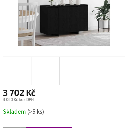
3 702 Kč
3 060 Kč bez DPH
Měrná
Skladem
(>5 ks)
cena: