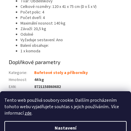
Tvar: Obdélníkový
Celkové rozměry: 120 x 41 x 75 cm (D x š x V)
Počet polic: 4
Počet dveří: 4
Maximální nosnost: 140 kg
Závaží: 20,5 kg
Odolné
Vyžaduje sestavení: Ano
Balení obsahuje:
1 x komoda
Doplňkové parametry
Kategorie
:
Bufetové stoly a příborníky
Hmotnost
:
44 kg
EAN
:
8721158860682
Barva
:
Černá
Tento web používá soubory cookie. Dalším procházením
Počet balíků
:
2
tohoto webu vyjadřujete souhlas s jejich používáním.. Více
informací
zde
.
Z
á
Nastavení
Vytvořil Shoptet
p