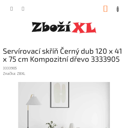
Přejít
NÁKUP
na
obsah
KOŠÍK
Servírovací skříň Černý dub 120 x 41
x 75 cm Kompozitní dřevo 3333905
3333905
Značka:
ZBXL