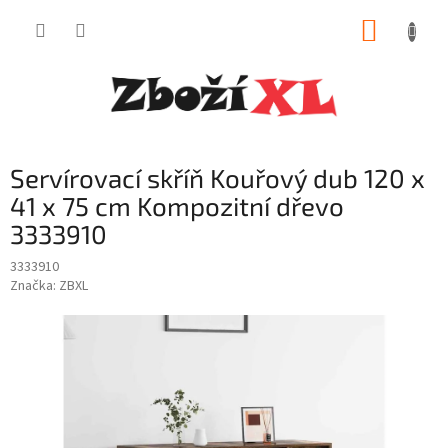
Přejít
NÁKUP
na
obsah
KOŠÍK
Servírovací skříň Kouřový dub 120 x
41 x 75 cm Kompozitní dřevo
3333910
3333910
Značka:
ZBXL