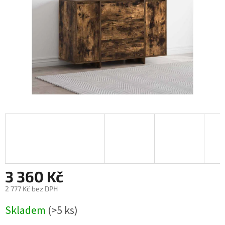
3 360 Kč
2 777 Kč bez DPH
Měrná
Skladem
(>5 ks)
cena: