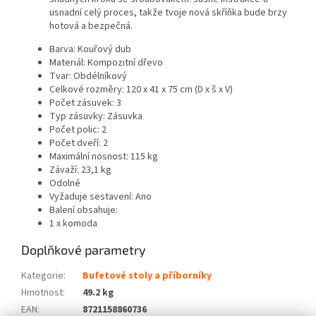
usnadní celý proces, takže tvoje nová skříňka bude brzy
hotová a bezpečná.
Barva: Kouřový dub
Materiál: Kompozitní dřevo
Tvar: Obdélníkový
Celkové rozměry: 120 x 41 x 75 cm (D x š x V)
Počet zásuvek: 3
Typ zásuvky: Zásuvka
Počet polic: 2
Počet dveří: 2
Maximální nosnost: 115 kg
Závaží: 23,1 kg
Odolné
Vyžaduje sestavení: Ano
Balení obsahuje:
1 x komoda
Doplňkové parametry
Kategorie
:
Bufetové stoly a příborníky
Hmotnost
:
49.2 kg
EAN
:
8721158860736