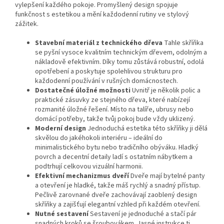
vylepšení každého pokoje. Promyšlený design spojuje
funkčnost s estetikou a mění každodenní rutiny ve stylový
zážitek.
Stavební materiál z technického dřeva
Tahle skříňka
se pyšní vysoce kvalitním technickým dřevem, odolným a
nákladově efektivním. Díky tomu zůstává robustní, odolá
opotřebení a poskytuje spolehlivou strukturu pro
každodenní používání v rušných domácnostech.
Dostatečné úložné možnosti
Uvnitř je několik polic a
praktické zásuvky ze stejného dřeva, které nabízejí
rozmanité úložné řešení. Místo na talíře, ubrusy nebo
domácí potřeby, takže tvůj pokoj bude vždy uklizený.
Moderní design
Jednoduchá estetika této skříňky ji dělá
skvělou do jakéhokoli interiéru – ideální do
minimalistického bytu nebo tradičního obýváku. Hladký
povrch a decentní detaily ladí s ostatním nábytkem a
podtrhují celkovou vizuální harmonii.
Efektivní mechanizmus dveří
Dveře mají bytelné panty
a otevření je hladké, takže máš rychlý a snadný přístup.
Pečlivě zarovnané dveře zachovávají zaoblený design
skříňky a zajišťují elegantní vzhled při každém otevření.
Nutné sestavení
Sestavení je jednoduché a stačí pár
snadných kroků se šroubovákem. Jasné instrukce ti