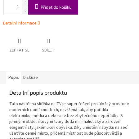
Přidat do košíku
Detailní informace
ZEPTAT SE
SDÍLET
Popis
Diskuze
Detailní popis produktu
Tato nástěnná skříňka na TV je super řešení pro úložný prostor v
moderních domácnostech, navržená tak, aby pořídila
elektroniku, média a dekorace bez zbytečného nepořádku. S
jemnými obdélníkovými tvary dodá minimalistický a zároveň
elegantní styl jakémukoli obýváku. Díky umístění nábytku na zeď
ušetříte cenné místo, přičemž místnost bude působit větší a