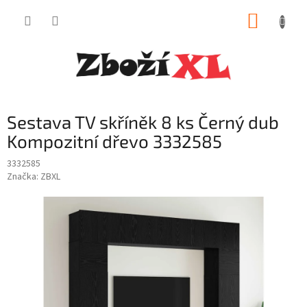
Přejít
NÁKUP
na
obsah
KOŠÍK
Sestava TV skříněk 8 ks Černý dub
Kompozitní dřevo 3332585
3332585
Značka:
ZBXL