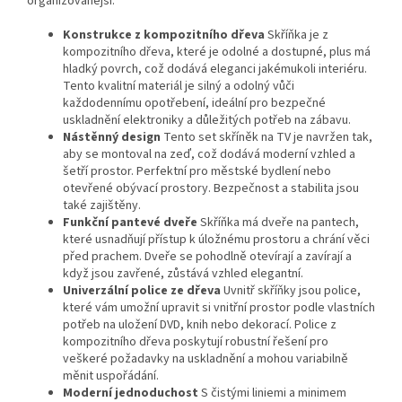
organizovanější.
Konstrukce z kompozitního dřeva
Skříňka je z
kompozitního dřeva, které je odolné a dostupné, plus má
hladký povrch, což dodává eleganci jakémukoli interiéru.
Tento kvalitní materiál je silný a odolný vůči
každodennímu opotřebení, ideální pro bezpečné
uskladnění elektroniky a důležitých potřeb na zábavu.
Nástěnný design
Tento set skříněk na TV je navržen tak,
aby se montoval na zeď, což dodává moderní vzhled a
šetří prostor. Perfektní pro městské bydlení nebo
otevřené obývací prostory. Bezpečnost a stabilita jsou
také zajištěny.
Funkční pantevé dveře
Skříňka má dveře na pantech,
které usnadňují přístup k úložnému prostoru a chrání věci
před prachem. Dveře se pohodlně otevírají a zavírají a
když jsou zavřené, zůstává vzhled elegantní.
Univerzální police ze dřeva
Uvnitř skříňky jsou police,
které vám umožní upravit si vnitřní prostor podle vlastních
potřeb na uložení DVD, knih nebo dekorací. Police z
kompozitního dřeva poskytují robustní řešení pro
veškeré požadavky na uskladnění a mohou variabilně
měnit uspořádání.
Moderní jednoduchost
S čistými liniemi a minimem