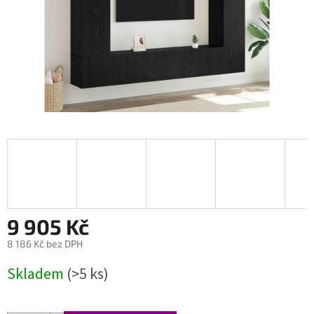
9 905 Kč
8 186 Kč bez DPH
Měrná
Skladem
(>5 ks)
cena: