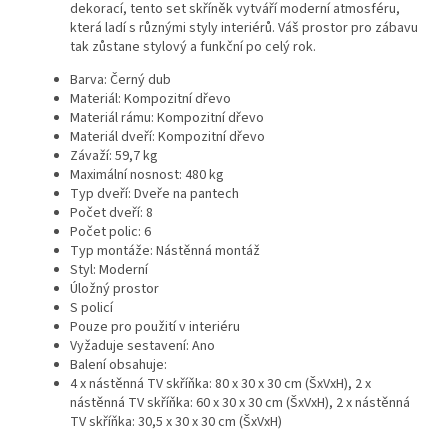
dekorací, tento set skříněk vytváří moderní atmosféru,
která ladí s různými styly interiérů. Váš prostor pro zábavu
tak zůstane stylový a funkční po celý rok.
Barva: Černý dub
Materiál: Kompozitní dřevo
Materiál rámu: Kompozitní dřevo
Materiál dveří: Kompozitní dřevo
Závaží: 59,7 kg
Maximální nosnost: 480 kg
Typ dveří: Dveře na pantech
Počet dveří: 8
Počet polic: 6
Typ montáže: Nástěnná montáž
Styl: Moderní
Úložný prostor
S policí
Pouze pro použití v interiéru
Vyžaduje sestavení: Ano
Balení obsahuje:
4 x nástěnná TV skříňka: 80 x 30 x 30 cm (ŠxVxH), 2 x
nástěnná TV skříňka: 60 x 30 x 30 cm (ŠxVxH), 2 x nástěnná
TV skříňka: 30,5 x 30 x 30 cm (ŠxVxH)