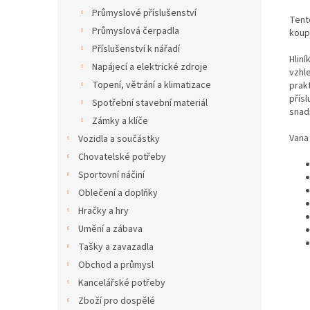
Průmyslové příslušenství
Tent
Průmyslová čerpadla
koup
Příslušenství k nářadí
Hlin
Napájecí a elektrické zdroje
vzhl
Topení, větrání a klimatizace
prak
přís
Spotřební stavební materiál
snad
Zámky a klíče
Vana 
Vozidla a součástky
Chovatelské potřeby
Sportovní náčiní
Oblečení a doplňky
Hračky a hry
Umění a zábava
Tašky a zavazadla
Obchod a průmysl
Kancelářské potřeby
Zboží pro dospělé