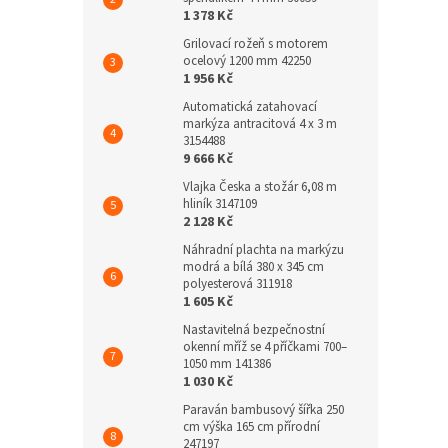
1 378 Kč
Grilovací rožeň s motorem
ocelový 1200 mm 42250
1 956 Kč
Automatická zatahovací
markýza antracitová 4 x 3 m
3154488
9 666 Kč
Vlajka Česka a stožár 6,08 m
hliník 3147109
2 128 Kč
Náhradní plachta na markýzu
modrá a bílá 380 x 345 cm
polyesterová 311918
1 605 Kč
Nastavitelná bezpečnostní
okenní mříž se 4 příčkami 700–
1050 mm 141386
1 030 Kč
Paraván bambusový šířka 250
cm výška 165 cm přírodní
247197