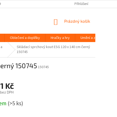
H ÚDAJŮ
Přihlášení
NÁKUPNÍ
Prázdný košík
KOŠÍK
Oblečení a doplňky
Hračky a hry
Umění a zábava
 a
Skládací sprchový kout ESG 120 x 140 cm černý
150745
černý 150745
150745
1 Kč
 bez DPH
dem
(>5 ks)