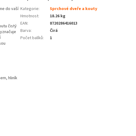
ne do vaší
Kategorie
:
Sprchové dveře a kouty
Hmotnost
:
18.26 kg
EAN
:
8720286416013
outu čistý
Barva
:
Čirá
vyznačuje
í
Počet balíků
:
1
sou
em, hliník