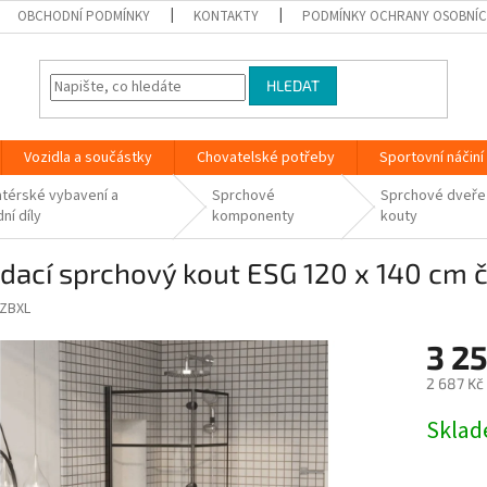
OBCHODNÍ PODMÍNKY
KONTAKTY
PODMÍNKY OCHRANY OSOBNÍC
HLEDAT
Vozidla a součástky
Chovatelské potřeby
Sportovní náčiní
atérské vybavení a
Sprchové
Sprchové dveře
ní díly
komponenty
kouty
dací sprchový kout ESG 120 x 140 cm 
ZBXL
3 25
2 687 Kč
Měrná
Skla
cena: