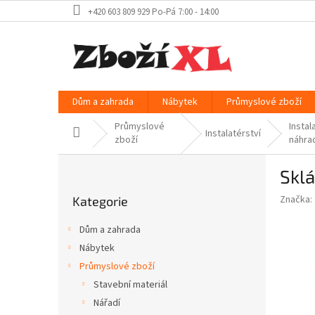
Přejít
+420 603 809 929 Po-Pá 7:00 - 14:00
na
obsah
Dům a zahrada
Nábytek
Průmyslové zboží
Průmyslové
Instal
Domů
Instalatérství
zboží
náhrad
P
Sklá
o
Přeskočit
s
Značka:
Kategorie
kategorie
t
r
Dům a zahrada
a
Nábytek
n
Průmyslové zboží
n
í
Stavební materiál
p
Nářadí