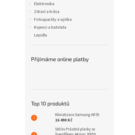
Elektronika
Zdraví a krása
Fotoaparáty a optika
Kojenci a batolata
Lepidla
Přijímáme online platby
Top 10 produktů
Klimatizace Samsung AR35
16 490 Kč
500 ks Prázdné placky se
špendlíkem 44 mm 30059