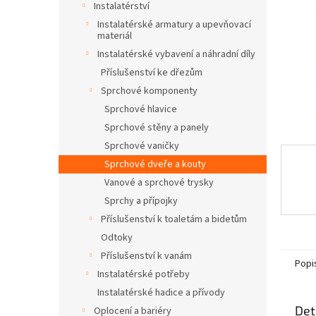
a
Instalatérství
n
Instalatérské armatury a upevňovací
e
materiál
l
Instalatérské vybavení a náhradní díly
Příslušenství ke dřezům
Sprchové komponenty
Sprchové hlavice
Sprchové stěny a panely
Sprchové vaničky
Sprchové dveře a kouty
Vanové a sprchové trysky
Sprchy a přípojky
Příslušenství k toaletám a bidetům
Odtoky
Příslušenství k vanám
Popi
Instalatérské potřeby
Instalatérské hadice a přívody
Det
Oplocení a bariéry