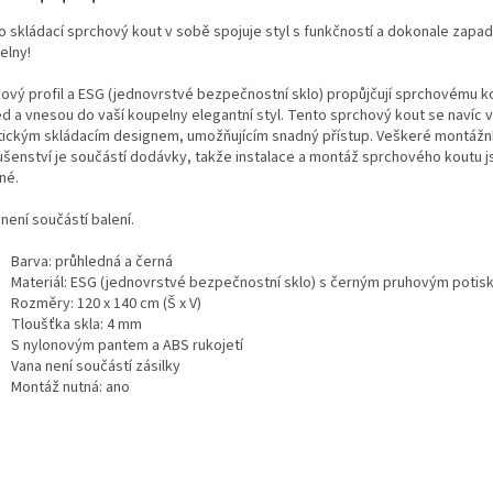
o skládací sprchový kout v sobě spojuje styl s funkčností a dokonale zapad
elny!
íkový profil a ESG (jednovrstvé bezpečnostní sklo) propůjčují sprchovému k
ed a vnesou do vaší koupelny elegantní styl. Tento sprchový kout se navíc 
tickým skládacím designem, umožňujícím snadný přístup. Veškeré montážn
lušenství je součástí dodávky, takže instalace a montáž sprchového koutu j
né.
není součástí balení.
Barva: průhledná a černá
Materiál: ESG (jednovrstvé bezpečnostní sklo) s černým pruhovým potisk
Rozměry: 120 x 140 cm (Š x V)
Tloušťka skla: 4 mm
S nylonovým pantem a ABS rukojetí
Vana není součástí zásilky
Montáž nutná: ano