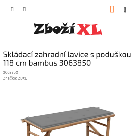
Přejít
NÁKUP
na
obsah
KOŠÍK
Skládací zahradní lavice s poduškou
118 cm bambus 3063850
3063850
Značka:
ZBXL