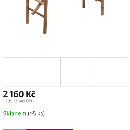
2 160 Kč
1 785 Kč bez DPH
Měrná
Skladem
(>5 ks)
cena: