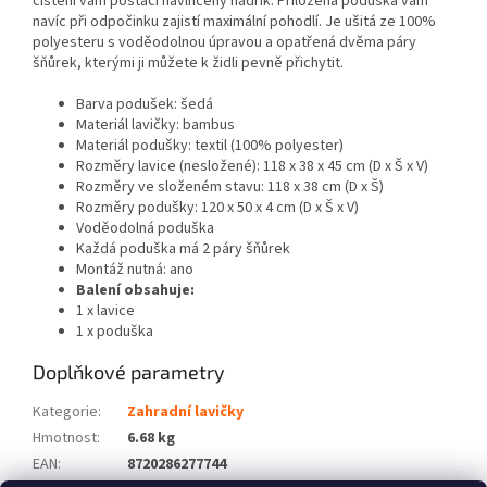
čištění vám postačí navlhčený hadřík. Přiložená poduška vám
navíc při odpočinku zajistí maximální pohodlí. Je ušitá ze 100%
polyesteru s voděodolnou úpravou a opatřená dvěma páry
šňůrek, kterými ji můžete k židli pevně přichytit.
Barva podušek: šedá
Materiál lavičky: bambus
Materiál podušky: textil (100% polyester)
Rozměry lavice (nesložené): 118 x 38 x 45 cm (D x Š x V)
Rozměry ve složeném stavu: 118 x 38 cm (D x Š)
Rozměry podušky: 120 x 50 x 4 cm (D x Š x V)
Voděodolná poduška
Každá poduška má 2 páry šňůrek
Montáž nutná: ano
Balení obsahuje:
1 x lavice
1 x poduška
Doplňkové parametry
Kategorie
:
Zahradní lavičky
Hmotnost
:
6.68 kg
EAN
:
8720286277744