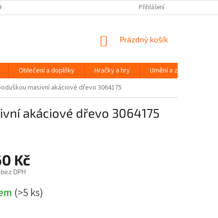
H ÚDAJŮ
Přihlášení
NÁKUPNÍ
Prázdný košík
KOŠÍK
Oblečení a doplňky
Hračky a hry
Umění a zábava
 poduškou masivní akáciové dřevo 3064175
ivní akáciové dřevo 3064175
60 Kč
 bez DPH
dem
(>5 ks)