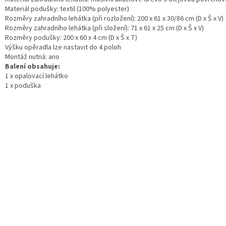
Materiál podušky: textil (100% polyester)
Rozměry zahradního lehátka (při rozložení): 200 x 61 x 30/86 cm (D x Š x V)
Rozměry zahradního lehátka (při složení): 71 x 61 x 25 cm (D x Š x V)
Rozměry podušky: 200 x 60 x 4 cm (D x Š x T)
Výšku opěradla lze nastavit do 4 poloh
Montáž nutná: ano
Balení obsahuje:
1 x opalovací lehátko
1 x poduška