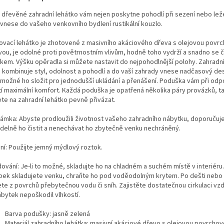
 dřevěné zahradní lehátko vám nejen poskytne pohodlí při sezení nebo leže
 vnese do vašeho venkovního bydlení rustikální kouzlo.
ovací lehátko je zhotovené z masivního akáciového dřeva s olejovou povr
vou, je odolné proti povětrnostním vlivům, hodně toho vydrží a snadno se č
íkem. Výšku opěradla si můžete nastavit do nejpohodlnější polohy. Zahradní
 kombinuje styl, odolnost a pohodlí a do vaší zahrady vnese nadčasový des
 možné ho složit pro jednodušší ukládání a přenášení. Poduška vám při odp
tí maximální komfort. Každá poduška je opatřená několika páry provázků, ta
te na zahradní lehátko pevně přivázat.
ámka: Abyste prodloužili životnost vašeho zahradního nábytku, doporuču
idelně ho čistit a nenechávat ho zbytečně venku nechráněný.
ění: Použijte jemný mýdlový roztok.
dování: Je-li to možné, skladujte ho na chladném a suchém místě v interiéru
bek skladujete venku, chraňte ho pod voděodolným krytem. Po dešti nebo
ete z povrchů přebytečnou vodu či sníh. Zajistěte dostatečnou cirkulaci vz
ábytek nepoškodil vlhkostí.
Barva podušky: jasně zelená
Materiál zahradního lehátka: masivní akáciové dřevo s olejovou povrcho