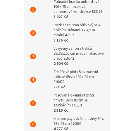
Zahradní branka antracitová
100 x 75 cm ocelová
bambusová konstrukce 153178
3 927 Kč
Rozkládací stan nůžkový se 4
bočními stěnami 3 x 4,5 m
modrý 42512
3 176 Kč
Vyvýšený záhon s treláží
85x38x150 cm masivní akáciové
dřevo 316542
2 904 Kč
Trelážové ploty 5 ks masivní
jedlové dřevo 180 x 80 cm
316422
771 Kč
Plisovaná okenní síť proti
hmyzu 160 x 80 cm se
zastíněním 141131
2 310 Kč
Klec pro psy s dvěma dvířky 94 x
88 x 69 cm 170665
4 777 Kč