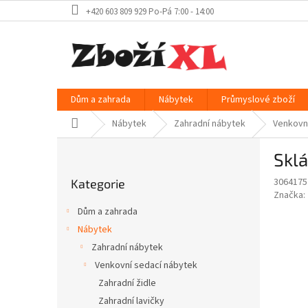
Přejít
+420 603 809 929 Po-Pá 7:00 - 14:00
na
obsah
Dům a zahrada
Nábytek
Průmyslové zboží
Domů
Nábytek
Zahradní nábytek
Venkovn
P
Sklá
o
Přeskočit
s
3064175
Kategorie
kategorie
t
Značka:
r
Dům a zahrada
a
Nábytek
n
Zahradní nábytek
n
í
Venkovní sedací nábytek
p
Zahradní židle
a
Zahradní lavičky