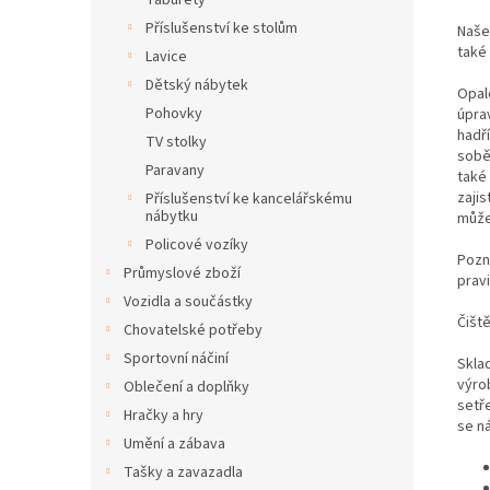
Taburety
Příslušenství ke stolům
Naše
také
Lavice
Dětský nábytek
Opal
Pohovky
úpra
hadř
TV stolky
sobě
Paravany
také
zajis
Příslušenství ke kancelářskému
nábytku
může
Policové vozíky
Pozn
Průmyslové zboží
prav
Vozidla a součástky
Čišt
Chovatelské potřeby
Sportovní náčiní
Skla
výro
Oblečení a doplňky
setř
Hračky a hry
se n
Umění a zábava
Tašky a zavazadla