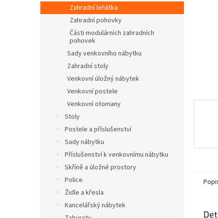
n
Zahradní lehátka
e
Zahradní pohovky
l
Části modulárních zahradních
pohovek
Sady venkovního nábytku
Zahradní stoly
Venkovní úložný nábytek
Venkovní postele
Venkovní otomany
Stoly
Postele a příslušenství
Sady nábytku
Příslušenství k venkovnímu nábytku
Skříně a úložné prostory
Police
Popi
Židle a křesla
Kancelářský nábytek
Det