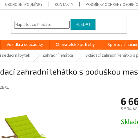
OBCHODNÍ PODMÍNKY
KONTAKTY
PODMÍNKY OCHRANY OSOBNÍC
HLEDAT
Vozidla a součástky
Chovatelské potřeby
Sportovní náčiní
í sedací nábytek
Zahradní lehátka
Skládací zahradní lehátko s
dací zahradní lehátko s poduškou mas
ZBXL
6 6
5 504 Kč
Měrná
Skla
cena: