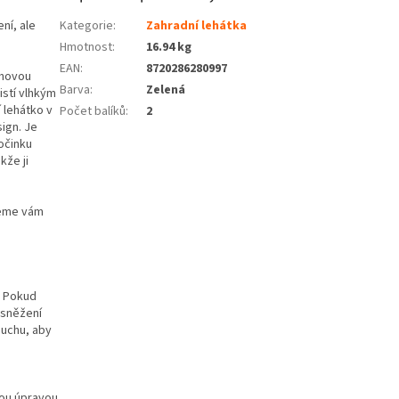
ní, ale
Kategorie
:
Zahradní lehátka
Hmotnost
:
16.94 kg
EAN
:
8720286280997
chovou
Barva
:
Zelená
istí vlhkým
 lehátko v
Počet balíků
:
2
ign. Je
očinku
kže ji
jeme vám
. Pokud
 sněžení
duchu, aby
vou úpravou