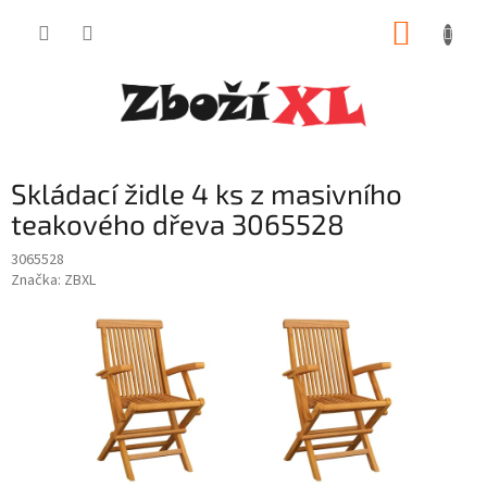
Přejít
NÁKUP
na
obsah
KOŠÍK
Skládací židle 4 ks z masivního
teakového dřeva 3065528
3065528
Značka:
ZBXL