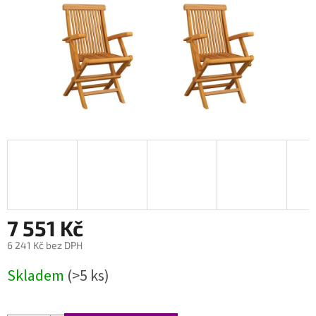
7 551 Kč
6 241 Kč bez DPH
Měrná
Skladem
(>5 ks)
cena: