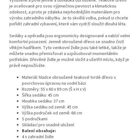
vysušené a poté jemně a dohladka obroušené. Teakové dřevo
je oceňované pro svou výjimečnou pevnost a klimatickou
odolnost, a proto je zdaleka nejvhodnějším materiálem pro
výrobu zahradního nábytku. Je to skvělá volba, pokud si chcete
pořídit zahradní vybavení, které vám vydrží sloužit dlouhá léta.
Sedáky a opěradla jsou ergonomicky designované a nabízí velmi
komfortní posezení. Jemně obroušené dřevo se snadno čistí
vlhkým hadříkem. Tyto venkovní židle jsou také lehké, takže je
můžete snadno přemisťovat a uzpůsobovat momentálním
potřebám. Dřevěné židle je možné složit a ušetřit místo, když je
právě nepoužíváte.
Materiál: hladce obroušené teakové tvrdé dřevo s
povrchovou úpravou na vodní bázi
Rozměry: 55 x 60 x 89 cm (Š x H x V)
Šířka sedáku: 45 cm
Hloubka sedáku: 37 cm
Výška sedáku od země: 45 cm
Výška područek od země: 66 cm
S područkami
Skládací pro snadné uložení
Balení obsahuje:
4 x zahradní židle