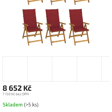
8 652 Kč
7 150 Kč bez DPH
Měrná
Skladem
(>5 ks)
cena: