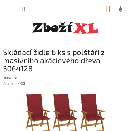
Přejít
NÁKUP
na
obsah
KOŠÍK
Skládací židle 6 ks s polštáři z
masivního akáciového dřeva
3064128
3064128
Značka:
ZBXL