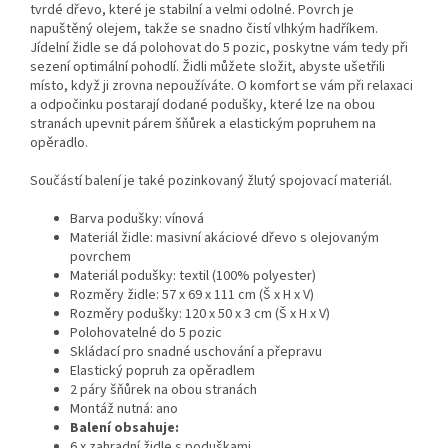
tvrdé dřevo, které je stabilní a velmi odolné. Povrch je
napuštěný olejem, takže se snadno čistí vlhkým hadříkem.
Jídelní židle se dá polohovat do 5 pozic, poskytne vám tedy při
sezení optimální pohodlí. Židli můžete složit, abyste ušetřili
místo, když ji zrovna nepoužíváte. O komfort se vám při relaxaci
a odpočinku postarají dodané podušky, které lze na obou
stranách upevnit párem šňůrek a elastickým popruhem na
opěradlo.
Součástí balení je také pozinkovaný žlutý spojovací materiál.
Barva podušky: vínová
Materiál židle: masivní akáciové dřevo s olejovaným
povrchem
Materiál podušky: textil (100% polyester)
Rozměry židle: 57 x 69 x 111 cm (Š x H x V)
Rozměry podušky: 120 x 50 x 3 cm (Š x H x V)
Polohovatelné do 5 pozic
Skládací pro snadné uschování a přepravu
Elastický popruh za opěradlem
2 páry šňůrek na obou stranách
Montáž nutná: ano
Balení obsahuje:
6 x zahradní židle s poduškami