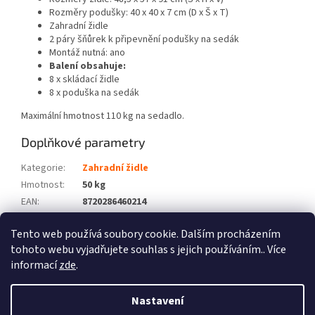
Rozměry podušky: 40 x 40 x 7 cm (D x Š x T)
Zahradní židle
2 páry šňůrek k připevnění podušky na sedák
Montáž nutná: ano
Balení obsahuje:
8 x skládací židle
8 x poduška na sedák
Maximální hmotnost 110 kg na sedadlo.
Doplňkové parametry
Kategorie
:
Zahradní židle
Hmotnost
:
50 kg
EAN
:
8720286460214
Barva
:
Béžová
Tento web používá soubory cookie. Dalším procházením
Počet balíků
:
4
tohoto webu vyjadřujete souhlas s jejich používáním.. Více
informací
zde
.
Z
á
Nastavení
Vytvořil Shoptet
p