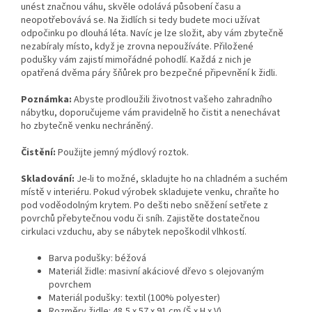
unést značnou váhu, skvěle odolává působení času a
neopotřebovává se. Na židlích si tedy budete moci užívat
odpočinku po dlouhá léta. Navíc je lze složit, aby vám zbytečně
nezabíraly místo, když je zrovna nepoužíváte. Přiložené
podušky vám zajistí mimořádné pohodlí. Každá z nich je
opatřená dvěma páry šňůrek pro bezpečné připevnění k židli.
Poznámka:
Abyste prodloužili životnost vašeho zahradního
nábytku, doporučujeme vám pravidelně ho čistit a nenechávat
ho zbytečně venku nechráněný.
Čistění:
Použijte jemný mýdlový roztok.
Skladování:
Je-li to možné, skladujte ho na chladném a suchém
místě v interiéru. Pokud výrobek skladujete venku, chraňte ho
pod voděodolným krytem. Po dešti nebo sněžení setřete z
povrchů přebytečnou vodu či sníh. Zajistěte dostatečnou
cirkulaci vzduchu, aby se nábytek nepoškodil vlhkostí.
Barva podušky: béžová
Materiál židle: masivní akáciové dřevo s olejovaným
povrchem
Materiál podušky: textil (100% polyester)
Rozměry židle: 48,5 x 57 x 91 cm (Š x H x V)