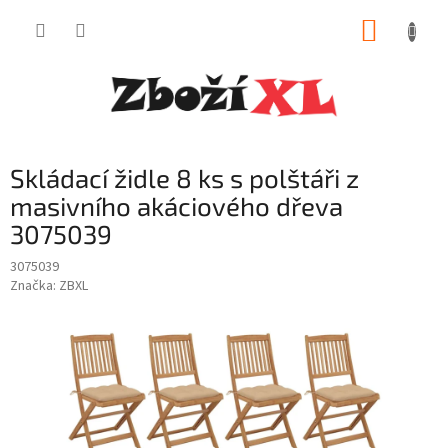
Přejít
NÁKUP
na
obsah
KOŠÍK
Skládací židle 8 ks s polštáři z
masivního akáciového dřeva
3075039
3075039
Značka:
ZBXL