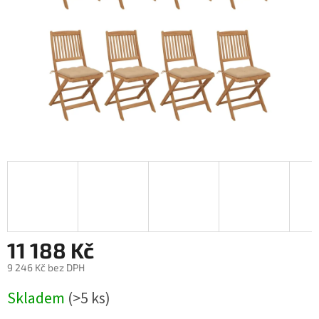
11 188 Kč
9 246 Kč bez DPH
Měrná
Skladem
(>5 ks)
cena: