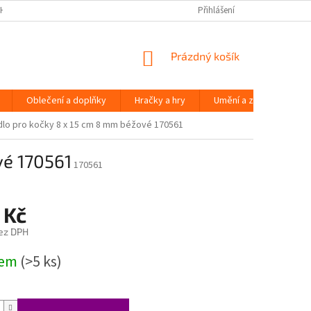
H ÚDAJŮ
Přihlášení
NÁKUPNÍ
Prázdný košík
KOŠÍK
Oblečení a doplňky
Hračky a hry
Umění a zábava
lo pro kočky 8 x 15 cm 8 mm béžové 170561
vé 170561
170561
 Kč
ez DPH
dem
(>5 ks)