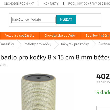
OBCHODNÍ PODMÍNKY
KONTAKTY
PODMÍNKY OCHRANY OSOBNÍC
HLEDAT
Vozidla a součástky
Chovatelské potřeby
Sportovní náčiní
 mazlíčky
Potřeby pro kočky
Nábytek pro kočky
Škrabad
abadlo pro kočky 8 x 15 cm 8 mm béžo
ZBXL
402
332 Kč b
Měrná
Skla
cena: