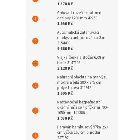
1 378 Kč
Grilovací rožeň s motorem
ocelový 1200 mm 42250
1 956 Kč
Automatická zatahovací
markýza antracitová 4 x 3 m
3154488
9 666 Kč
Vlajka Česka a stožár 6,08 m
hliník 3147109
2 128 Kč
Náhradní plachta na markýzu
modrá a bílá 380 x 345 cm
polyesterová 311918
1 605 Kč
Nastavitelná bezpečnostní
okenní mříž se 4 příčkami 700–
1050 mm 141386
1 030 Kč
Paraván bambusový šířka 250
cm výška 165 cm přírodní
247197