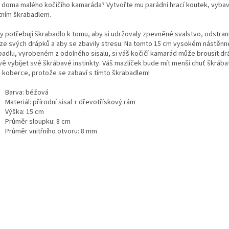
 doma malého kočičího kamaráda? Vytvořte mu parádní hrací koutek, vyba
itním škrabadlem.
y potřebují škrabadlo k tomu, aby si udržovaly zpevněné svalstvo, odstran
 ze svých drápků a aby se zbavily stresu. Na tomto 15 cm vysokém nástěn
badlu, vyrobeném z odolného sisalu, si váš kočičí kamarád může brousit dr
vě vybíjet své škrábavé instinkty. Váš mazlíček bude mít menší chuť škráb
 koberce, protože se zabaví s tímto škrabadlem!
Barva: béžová
Materiál: přírodní sisal + dřevotřískový rám
Výška: 15 cm
Průměr sloupku: 8 cm
Průměr vnitřního otvoru: 8 mm