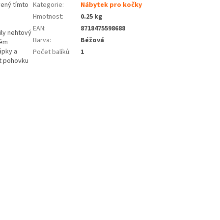
vený tímto
Kategorie
:
Nábytek pro kočky
Hmotnost
:
0.25 kg
EAN
:
8718475598688
ily nehtový
Barva
:
Béžová
ném
ápky a
Počet balíků
:
1
at pohovku