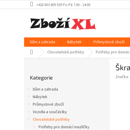
Přejít
+420 603 809 929 Po-Pá 7:00 - 14:00
na
obsah
Dům a zahrada
Nábytek
Průmyslové zboží
Domů
Chovatelské potřeby
Potřeby pro domácí
P
Škr
o
Přeskočit
s
Značka:
Kategorie
kategorie
t
r
Dům a zahrada
a
Nábytek
n
Průmyslové zboží
n
í
Vozidla a součástky
p
Chovatelské potřeby
a
Potřeby pro domácí mazlíčky