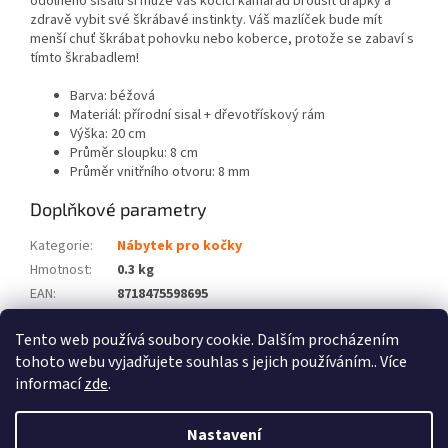
odolného sisalu si může váš kočičí kamarád brousit drápky a
zdravě vybit své škrábavé instinkty. Váš mazlíček bude mít
menší chuť škrábat pohovku nebo koberce, protože se zabaví s
tímto škrabadlem!
Barva: béžová
Materiál: přírodní sisal + dřevotřískový rám
Výška: 20 cm
Průměr sloupku: 8 cm
Průměr vnitřního otvoru: 8 mm
Doplňkové parametry
Kategorie
:
Nábytek pro kočky
Hmotnost
:
0.3 kg
EAN
:
8718475598695
Barva
:
Béžová
Tento web používá soubory cookie. Dalším procházením
Počet balíků
:
1
tohoto webu vyjadřujete souhlas s jejich používáním.. Více
informací
zde
.
Z
á
Nastavení
Vytvořil Shoptet
p