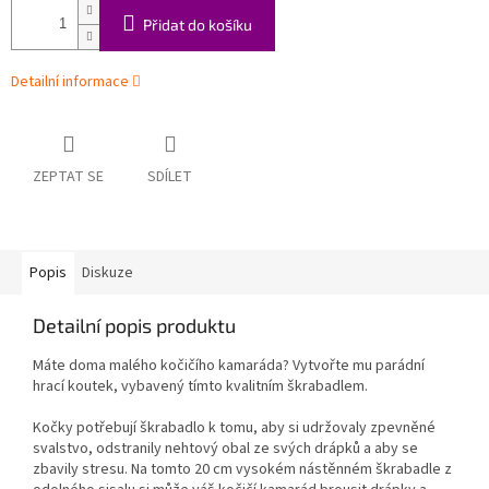
Přidat do košíku
Detailní informace
ZEPTAT SE
SDÍLET
Popis
Diskuze
Detailní popis produktu
Máte doma malého kočičího kamaráda? Vytvořte mu parádní
hrací koutek, vybavený tímto kvalitním škrabadlem.
Kočky potřebují škrabadlo k tomu, aby si udržovaly zpevněné
svalstvo, odstranily nehtový obal ze svých drápků a aby se
zbavily stresu. Na tomto 20 cm vysokém nástěnném škrabadle z