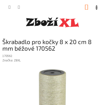
Přejít
NÁKUP
na
obsah
KOŠÍK
Škrabadlo pro kočky 8 x 20 cm 8
mm béžové 170562
170562
Značka:
ZBXL